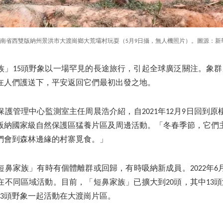
南省西雙版納州景洪市大渡崗鄉大荒壩村玩耍（5月9日攝，無人機照片）。圖源：新
家族」15頭野象以一場罕見的長途旅行，引起全球廣泛關注。象群
終在人們護送下，平安返回它們最初出發之地。
護管理中心監測室主任周晨浩介紹，自2021年12月9日回到
版納國家級自然保護區猛養片區及周邊活動。「冬春季節，它們
們會到森林邊緣的村寨覓食。」
短鼻家族」有時有個體離群或回歸，有時吸納新成員。2022年6
在不同區域活動。目前，「短鼻家族」已擴大到20頭，其中13頭
23頭野象一起活動在大渡崗片區。