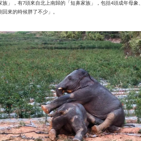
家族」，有7頭來自北上南歸的「短鼻家族」，包括4頭成年母象、
剛回來的時候胖了不少」。