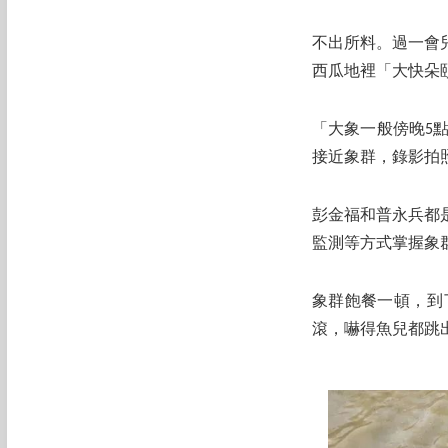
不出所料。過一會
西瓜地裡「大快朵
「大象一般傍晚5
接近象群，錄影拍
彭金福和普永兵都
監測等方式掌握象
象群飽餐一頓，到
滾，嚇得魚兒都跳