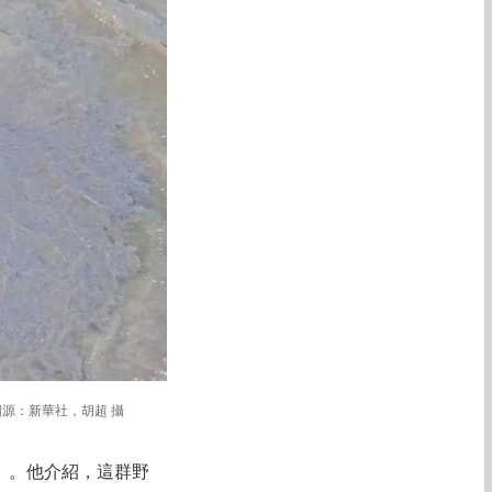
源：新華社，胡超 攝
」。他介紹，這群野