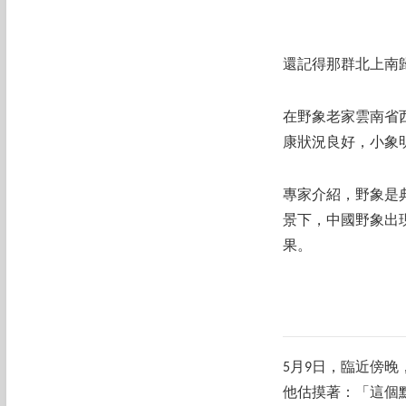
還記得那群北上南
在野象老家雲南省
康狀況良好，小象
專家介紹，野象是
景下，中國野象出
果。
5月9日，臨近傍
他估摸著：「這個