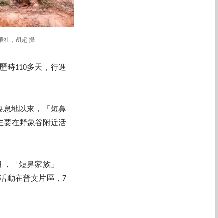
華社，胡超 攝
歷時110多天，行進
原棲息地以來，「短鼻
主要在野象谷附近活
月，「短鼻家族」一
活動在普文片區，7