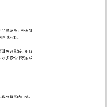
「短鼻家族」野象健
同區域活動。
亞洲象數量減少的背
生物多樣性保護的成
鏡觀察遠處的山林。