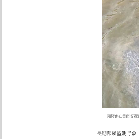
一頭野象在雲南省西
長期跟蹤監測野象