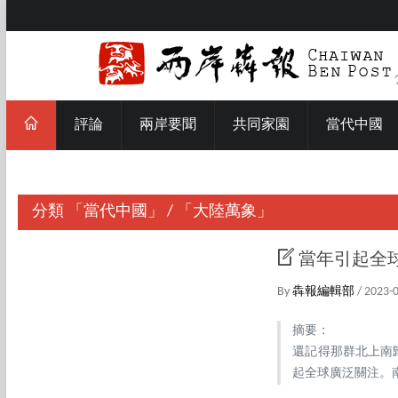
評論
兩岸要聞
共同家園
當代中國
分類
「當代中國」
/
「大陸萬象」
當年引起全
By
犇報編輯部
/ 2023-
摘要：
還記得那群北上南
起全球廣泛關注。