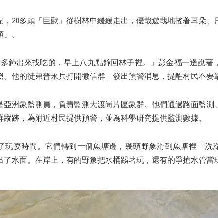
兒，20多頭「巨獸」從樹林中緩緩走出，優哉遊哉地搖著耳朵、
頤」。
點多鐘出來找吃的，早上八九點鐘回林子裡。」彭金福一邊說著
照。他的徒弟普永兵打開微信群，發出預警消息，提醒村民不要
是亞洲象監測員，負責監測大渡崗片區象群。他們通過路面監測
群蹤跡，為附近村民提供預警，並為科學研究提供監測數據。
了玩耍時間。它們轉到一個魚塘邊，幾頭野象滑到魚塘裡「洗
出了水面。在岸上，有的野象把水桶踢著玩，還有的爭搶水管當玩