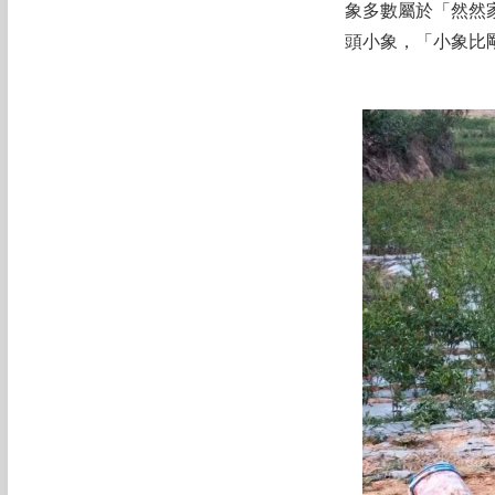
象多數屬於「然然
頭小象，「小象比