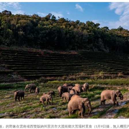
族」的野象在雲南省西雙版納州景洪市大渡崗鄉大荒壩村覓食（5月9日攝，無人機照