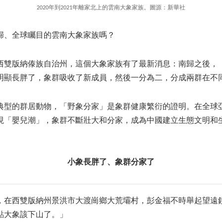
2020年到2021年離家北上的雲南大象家族。圖源：新華社
歸、全球矚目的雲南大象家族嗎？
西雙版納傣族自治州，這個大象家族有了最新消息：南歸之後，
明顯長胖了，象群吸收了新成員，然後一分為二，分成兩群在不
典型的群居動物，「野象分家」是象群健康繁衍的證明。在全球
現「嬰兒潮」，象群不斷壯大和分家，成為中國建立生態文明和
小象長胖了、象群分家了
晚，在西雙版納州景洪市大渡崗鄉大荒壩村，彭金福不時舉起望遠
點大象該下山了。」