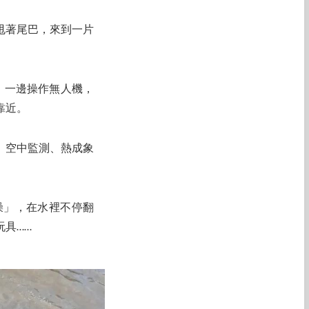
甩著尾巴，來到一片
，一邊操作無人機，
靠近。
、空中監測、熱成象
澡」，在水裡不停翻
具……