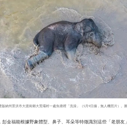
雙版納州景洪市大渡崗鄉大荒壩村一處魚塘裡「洗澡」（5月9日攝，無人機照片）。圖
，彭金福能根據野象體型、鼻子、耳朵等特徵識別這些「老朋友