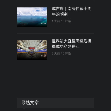
成吉鹿｜南海仲裁十周
年的鬧劇
1 天前 / 0 評論
世界最大直徑高鐵盾構
機成功穿越長江
2 天前 / 0 評論
最熱文章