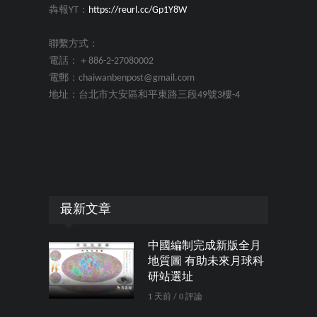
犇報YT：
https://reurl.cc/Gp1Y8W
聯繫方式：
電話：＋886-2-27080002
電郵：chaiwanbenpost@gmail.com
地址：台北市大安區和平東路三段49號3樓-4
最新文章
中國編制完成新版全月
地質圖 有助未來月球科
研站選址
1 天前 / 0 評論