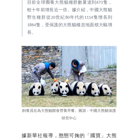
目前全球圈養大熊貓種群數量達到673隻，
較十年前增長近一倍。據介紹，中國大熊貓
野生種群從20世紀80年代的1114隻增長到
1864隻，受保護的大熊貓棲息地面積大幅增
長。
飼養員在為大熊貓餵食營養早餐。圖源：中國大熊貓保護
研究中心
據新華社報導，憨態可掬的「國寶」大熊