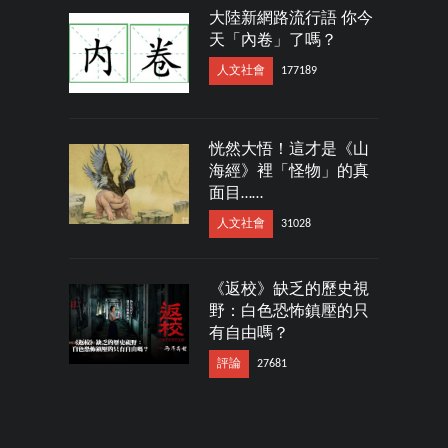
大陸新網路流行語 你今
天「內卷」了嗎？
人文社會
177189
恍然大悟！這才是《山
海經》裡「怪物」的真
面目……
人文社會
31028
《返校》缺乏的歷史視
野：白色恐怖鎮壓的只
有自由嗎？
評論
27681