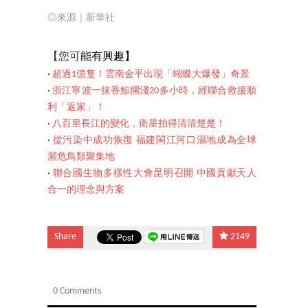
◎來源｜新華社
【您可
能有興趣】
‧
超過1億隻！雲南金平出現「蝴蝶大爆發」奇景
‧
浙江寧波一抹香鯨擱淺20多小時，經聯合救援順
利「返家」！
‧
八百里長江的變化，衛星拍得清清楚楚！
‧
從污染中成功恢復 福建閩江河口濕地成為全球
瀕危鳥類聚集地
‧
聯合國生物多樣性大會昆明召開 中國貢獻天人
合一的理念與方案
Share
2149
0 Comments