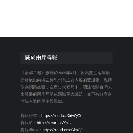
關於兩岸犇報
《兩岸犇報》創刊於2009年4月，原為關注兩岸最
新發展動向與左翼思想為主要內容的雙週報。現轉
型為網路媒體，在歷史大變局中，關注攸關台灣未
來發展的兩岸局勢或國際重大議題，並不時分享台
灣統左派的歷史與觀點。
犇報臉書：
https://reurl.cc/X6vQX0
犇報IG：
https://reurl.cc/Xn1ze
犇報tiktok：
https://reurl.cc/eGkpQR