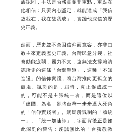
族認同，手法是否務實並非重點，重點在
他相信：只要內心堅定，就能達成「我信
故我在，我在故我成」，實踐他深信的歷
史正義。
然而，歷史並不會因信仰而寬容，亦非由
教主來定義歷史正義。台灣民意分裂，社
會動能疲弱，國力不支，遠無法支撐賴清
德所走的這條「台獨聖道」，這種「不知
進退」的信仰實踐，將台灣推向更孤立的
處境。諷刺的是，屆時，真正促成統一
的，可能不是主張統一者，而是這位以
「建國」為名，卻將台灣一步步逼入死角
的「信仰實踐者」。網民所諷刺的「賴統
一」、「統一加速師」，字面背後正是如
此深刻的警告：虔誠無比的「台獨教教