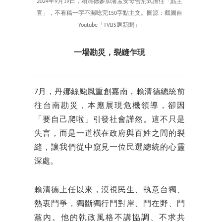
2024年9月19日，賴清德參加潘孟安母告別式擔任「點主
官」，不看稿一字不漏唸完150字點主文。圖源：截圖自
Youtube「TVBS選新聞」
一場勘災，裂縫乍現
7月，丹娜絲颱風重創嘉南，賴清德總統前
往台南勘災，本應展現危機領導，卻因
「要自己爬啦」引發社會譁然。這不只是
失言，而是一道橫在政府與百姓之間的裂
縫，讓我們從中窺見一位民選總統的心靈
深處。
賴清德上任以來，漠視民生、執意台獨、
熱衷鬥爭，獨斷獨行鬥對岸、鬥在野、鬥
黨內。他的執政風格不講協調、不求共