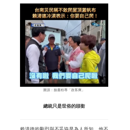
圖源：臉書粉專「政客爽」
總統只是世俗的頭銜
賴清德的剛烈與不妥協早為人所知。他不