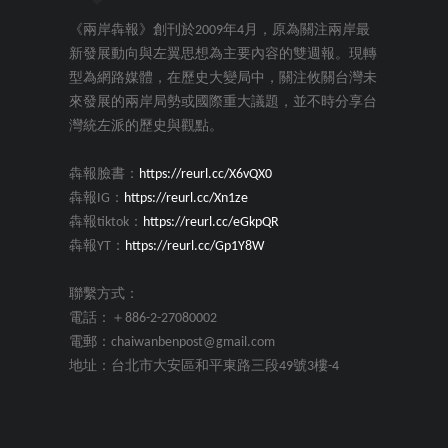
《兩岸犇報》創刊於2009年4月，原為關注兩岸最
新發展動向與左翼思想為主要內容的雙週報。現轉
型為網路媒體，在歷史大變局中，關注攸關台灣未
來發展的兩岸局勢或國際重大議題，並不時分享台
灣統左派的歷史與觀點。
犇報臉書：
https://reurl.cc/X6vQX0
犇報IG：
https://reurl.cc/Xn1ze
犇報tiktok：
https://reurl.cc/eGkpQR
犇報YT：
https://reurl.cc/Gp1Y8W
聯繫方式：
電話：＋886-2-27080002
電郵：chaiwanbenpost@gmail.com
地址：台北市大安區和平東路三段49號3樓-4