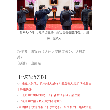
圖為7月30日，賴清德主持「將官晉任授階典禮」。圖
源：總統府
◎作者｜張安宿（退休大學國文教師、退役老
兵）
◎編輯｜山那編
【
您可能有興趣】
‧
大罷免大失敗、反惡罷大成功！但還有大風浪準備襲台
｜犇報快評
‧
一場颱風吹出民進黨「全社會防衛韌性」的虛妄
‧
一場颱風吹翻了民進黨的綠電政策
‧
黃國樑｜賴清德的「打掉雜質」 台灣版的「納粹淨化