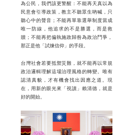
為公民，我們該更警醒：不能再天真以為
民意會引導政策，教主不聽眾生吶喊，只
聽心中的聲音；不能再單靠選舉制度當成
唯一防線，他追求的不是勝選，而是救
贖；不能再把偏執施政歸咎為政治鬥爭，
那正是他「試煉信仰」的手段。
台灣社會若要抵禦災難，就不能再以常規
政治邏輯理解這場治理風格的轉變。唯有
認清真貌，才有機會找出因應之道。現
在，用新的眼光來「視讀」賴清德，就是
好的開始。