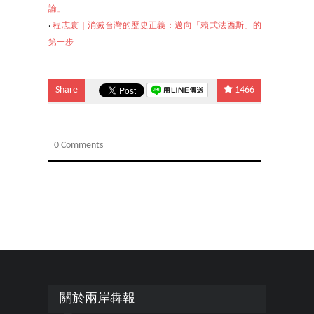
論」
‧
程志寰｜消滅台灣的歷史正義：邁向「賴式法西斯」的
第一步
Share
1466
0 Comments
關於兩岸犇報