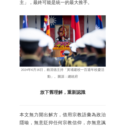
主」，最終可能是統一的最大推手。
2024年6月16日，賴清德主持「黃埔建校一百週年校慶活
動」。圖源：總統府
放下舊理解，重新認識
本文無力開出解方，借用宗教語彙為政治
隱喻，無意貶抑任何宗教信仰，亦無意諷