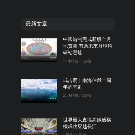
最新文章
中國編制完成新版全月
地質圖 有助未來月球科
研站選址
19 小時前 / 0 評論
成吉鹿｜南海仲裁十周
年的鬧劇
21 小時前 / 0 評論
世界最大直徑高鐵盾構
機成功穿越長江