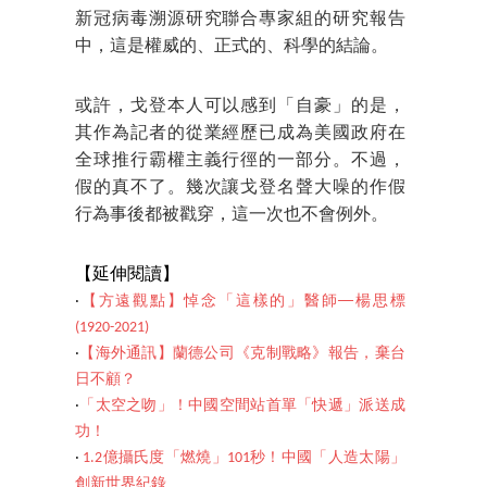
新冠病毒溯源研究聯合專家組的研究報告
中，這是權威的、正式的、科學的結論。
或許，戈登本人可以感到「自豪」的是，
其作為記者的從業經歷已成為美國政府在
全球推行霸權主義行徑的一部分。不過，
假的真不了。幾次讓戈登名聲大噪的作假
行為事後都被戳穿，這一次也不會例外。
【延伸閱讀】
‧
【方遠觀點】悼念「這樣的」醫師──楊思標
(1920-2021)
‧
【海外通訊】蘭德公司《克制戰略》報告，棄台
日不顧？
‧
「太空之吻」！中國空間站首單「快遞」派送成
功！
‧
1.2億攝氏度「燃燒」101秒！中國「人造太陽」
創新世界紀錄