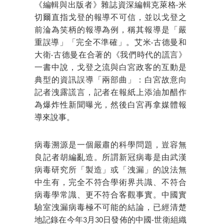
《編輯與出版者》雜誌資深編輯克萊格·米
切爾直指戈登的報導不可信，並以戈登之
前淪為笑柄的報導為例，稱其報導是「嚴
重誤導」「完全不準確」。艾米·古德曼和
大衛·古德曼在合著的《我們時代的謊言》
一書中說，戈登之流與白宮政客的互動是
典型的資訊誤導「兩部曲」：白宮故意向
記者洩露謊言，記者在報紙上添油加醋作
為爆炸性新聞曝光，然後白宮再拿媒體報
導來說事。
病毒溯源是一個嚴肅的科學問題，豈容無
良記者胡編亂造。所謂新冠病毒是由武漢
病毒研究所「製造」或「洩漏」的說法無
中生有，完全不符合學術界共識、不符合
病毒學常識、更不符合客觀事實。中國實
驗室洩漏病毒極不可能的結論，已經清楚
地記錄在今年3月30日發佈的中國-世衛組織