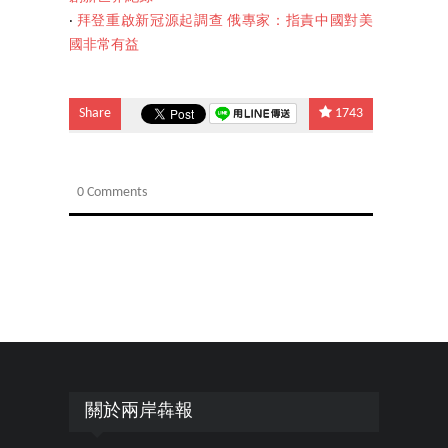
‧
拜登重啟新冠源起調查 俄專家：指責中國對美
國非常有益
Share
1743
0 Comments
關於兩岸犇報