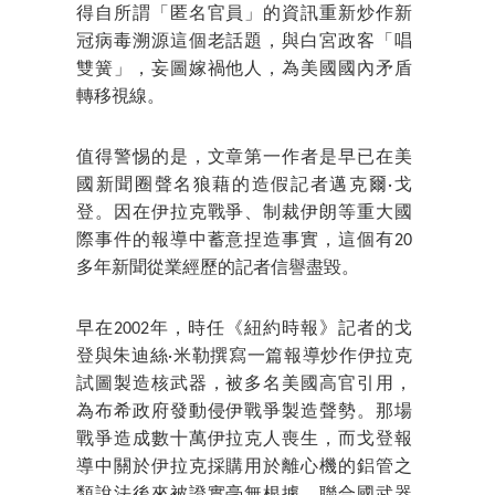
得自所謂「匿名官員」的資訊重新炒作新
冠病毒溯源這個老話題，與白宮政客「唱
雙簧」，妄圖嫁禍他人，為美國國內矛盾
轉移視線。
值得警惕的是，文章第一作者是早已在美
國新聞圈聲名狼藉的造假記者邁克爾·戈
登。因在伊拉克戰爭、制裁伊朗等重大國
際事件的報導中蓄意捏造事實，這個有20
多年新聞從業經歷的記者信譽盡毀。
早在2002年，時任《紐約時報》記者的戈
登與朱迪絲·米勒撰寫一篇報導炒作伊拉克
試圖製造核武器，被多名美國高官引用，
為布希政府發動侵伊戰爭製造聲勢。那場
戰爭造成數十萬伊拉克人喪生，而戈登報
導中關於伊拉克採購用於離心機的鋁管之