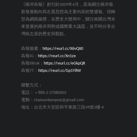
《兩岸犇報》創刊於2009年4月，原為關注兩岸最
新發展動向與左翼思想為主要內容的雙週報。現轉
型為網路媒體，在歷史大變局中，關注攸關台灣未
來發展的兩岸局勢或國際重大議題，並不時分享台
灣統左派的歷史與觀點。
犇報臉書：
https://reurl.cc/X6vQX0
犇報IG：
https://reurl.cc/Xn1ze
犇報tiktok：
https://reurl.cc/eGkpQR
犇報YT：
https://reurl.cc/Gp1Y8W
聯繫方式：
電話：＋886-2-27080002
電郵：chaiwanbenpost@gmail.com
地址：台北市大安區和平東路三段49號3樓-4