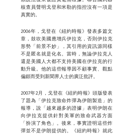
類說法後來被證實毫無根據。聯合國武器
核查員聲明戈登和米勒的指控沒有一項是
真實的。
2006年，戈登在《紐約時報》發表多篇文
章，鼓吹美國應增兵伊拉克，否則伊拉克
形勢「前景不妙」，其引用的資訊源同樣
不是匿名就是化名。當時，無論伊拉克人
還是美國人大都不支持美國在伊拉克的行
動升級。他的這些報導因不顧事實、觀點
偏頗而受到新聞界人士的廣泛批評。
2007年2月，戈登在《紐約時報》頭版發表
了題為「伊拉克致命炸彈為伊朗製造」的
報導，說「越來越多的證據」表明伊朗在
向伊拉克提供針對美軍的致命武器方面
「扮演了角色」。後來，事實證明這些炸
彈並不是伊朗提供的。《紐約時報》就此