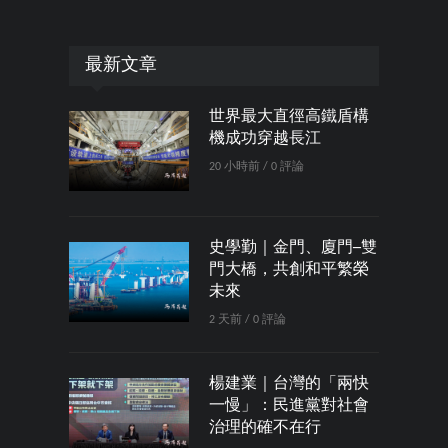
最新文章
世界最大直徑高鐵盾構
機成功穿越長江
20 小時前 / 0 評論
史學勤｜金門、廈門─雙
門大橋，共創和平繁榮
未來
2 天前 / 0 評論
楊建業｜台灣的「兩快
一慢」：民進黨對社會
治理的確不在行