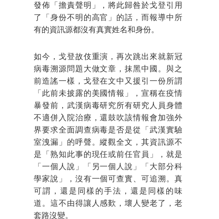
發佈「擔責聲明」，將此歸咎於戈登引用
了「身份不明的高官」的話，而報導中所
有的資訊源都沒有真實姓名和身份。
如今，戈登故伎重演，再次跳出來就新冠
病毒溯源問題大做文章，抹黑中國。與之
前造謠一樣，戈登在文中又援引一份所謂
「此前未披露的美國情報」，宣稱在疫情
暴發前，武漢病毒研究所有研究人員身體
不適併入院治療，還鼓吹該情報會加強外
界要求全面調查病毒是否是從「武漢實驗
室洩漏」的呼聲。縱觀全文，其資訊源不
是「熟知此事的現任或前任官員」，就是
「一個人說」「另一個人說」「大部分科
學家說」，沒有一個可查實、可追溯。真
可謂，還是同樣的手法，還是同樣的味
道。這不由得讓人感歎，壞人變老了，老
套路沒變。