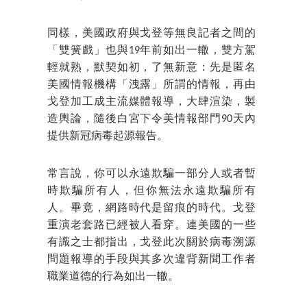
同樣，美國政府與戈登等無良記者之間的
「雙簧戲」也與19年前如出一轍，雙方駕
輕就熟，默契如初，了無新意：先是匿名
美國情報機構「洩露」所謂的情報，再由
戈登加工成主流媒體報導，大肆渲染，製
造輿論，隨後白宮下令美情報部門90天內
提供新冠病毒起源報告。
常言說，你可以永遠欺騙一部分人或者暫
時欺騙所有人，但你無法永遠欺騙所有
人。畢竟，網路時代是留痕的時代。戈登
重演老套路已經被人看穿。連美國的一些
有識之士都指出，戈登此次關於病毒溯源
問題報導的手段與其多次違背新聞工作者
職業道德的行為如出一轍。