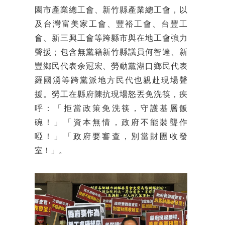
園市產業總工會、新竹縣產業總工會，以
及台灣富美家工會、豐裕工會、台豐工
會、新三興工會等跨縣市與在地工會強力
聲援；包含無黨籍新竹縣議員何智達、新
豐鄉民代表余冠宏、勞動黨湖口鄉民代表
羅國湧等跨黨派地方民代也親赴現場聲
援。勞工在縣府陳抗現場怒丟免洗筷，疾
呼：「拒當政策免洗筷，守護基層飯
碗！」「資本無情，政府不能裝聾作
啞！」「政府要審查，別當財團收發
室！」。