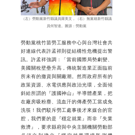
（左）勞動黨新竹縣議員羅美文，（右）無黨籍新竹縣議
員何智達。圖源：勞動黨
勞動黨桃竹苗勞工服務中心與台灣社會共
好連線代表許孟祥則從結構性危機提出警
訊。許孟祥強調：「當前國際局勢劇變、
美國關稅壁壘升高，傳統製造業正面臨前
所未有的撤資與關廠潮。然而政府所有的
政策資源、水電供應與政治光環，全面傾
斜給所謂的『護國神山』半導體產業，把
在廠房吸粉塵、流血汗的傳產勞工當成免
洗筷！我們駁斥勞工處事後才來媒合的官
腔，我們要的是『穩定就業』而非『失業
救濟』，要求縣府與中央主關機關勞動部