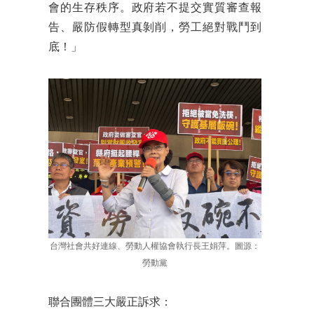
會的生存秩序。政府若不提交實質審查報
告、嚴防假轉型真剝削，勞工絕對戰鬥到
底！」
台灣社會共好連線、勞動人權協會執行長王娟萍。圖源：
勞動黨
聯合團體三大嚴正訴求：