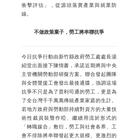
衝擊評估」，從源頭落實產業與就業防
線。
不做政策棄子，勞工將串聯抗爭
今日抗爭行動由新竹縣政府勞工處處長湯
紹堂出面接下陳情書，承諾近期將與中央
主管機關勞動部研擬方案。聯合發起團隊
與全體聲援工會發出最後通牒，強調這場
抗爭不只是為了普利司通的勞工，更是為
了全台灣千千萬萬傳統產業家庭的生計。
若地方政府與勞動部持續對資方的大量技
術性裁員裝聾作啞、繼續用流於形式的
「轉職媒合」敷衍，勞工與社會各界、工
會不排除將串聯發起更大規模、更激烈的