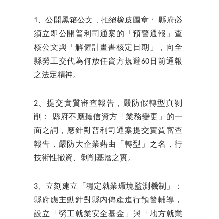
1、公開黑箱公文，拒絕橡皮圖章： 縣府必
須立即公開普利司通案的「預警通報」查
核公文與「解僱計畫書核定日期」，向全
縣勞工交代為何放任資方規避60日前通報
之法定精神。
2、提交實質審查報告，嚴防假轉型真剝
削： 縣府不應聽信資方「業務變更」的一
面之詞，應針對普利司通案提交實質審查
報告，嚴防大企業藉由「轉型」之名，行
技術性撤資、剝削基層之實。
3、立刻建立「穩定就業環境監測機制」：
縣府應主動針對縣內傳產進行預警輔導，
設立「勞工就業安全基金」與「地方就業