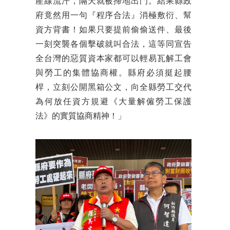
產線流汗，隔天就被掃地出門。結果縣政
府竟然用一句『程序合法』消極敷衍、幫
資方背書！如果只要提前偷偷送件、最後
一刻突襲各個擊破就叫合法，這等同宣告
全台灣的惡質資本家都可以輕易瓦解工會
與勞工的集體協商權。縣府必須挺起腰
桿，立刻公開黑箱公文，向全縣勞工交代
為何放任資方規避《大量解僱勞工保護
法》的實質協商精神！」