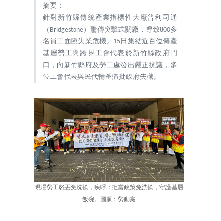
摘要：
針對新竹縣傳統產業指標性大廠普利司通
（Bridgestone）驚傳突擊式關廠，導致800多
名員工面臨失業危機。15日集結近百位傳產
基層勞工與跨界工會代表於新竹縣政府門
口，向新竹縣府及勞工處發出嚴正抗議，多
位工會代表與民代輪番痛批政府失職。
現場勞工怒丟免洗筷，疾呼：拒當政策免洗筷，守護基層
飯碗。圖源：勞動黨