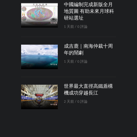
中國編制完成新版全月
地質圖 有助未來月球科
研站選址
1 天前 / 0 評論
成吉鹿｜南海仲裁十周
年的鬧劇
1 天前 / 0 評論
世界最大直徑高鐵盾構
機成功穿越長江
2 天前 / 0 評論