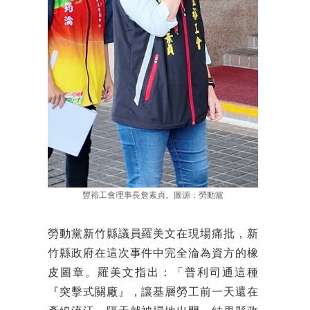
豐裕工會理事長詹素貞。圖源：勞動黨
勞動黨新竹縣議員羅美文在現場痛批，新
竹縣政府在這次事件中完全淪為資方的橡
皮圖章。羅美文指出：「普利司通這種
『突擊式關廠』，讓基層勞工前一天還在