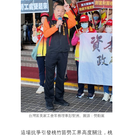
台灣富美家工會常務理事彭聖洲。圖源：勞動黨
這場抗爭引發桃竹苗勞工界高度關注，桃