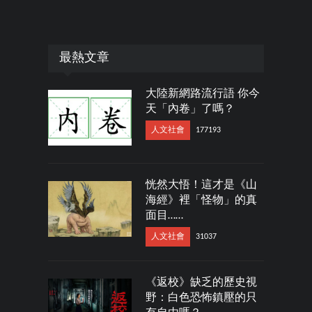
最熱文章
大陸新網路流行語 你今
天「內卷」了嗎？
人文社會
177193
恍然大悟！這才是《山
海經》裡「怪物」的真
面目……
人文社會
31037
《返校》缺乏的歷史視
野：白色恐怖鎮壓的只