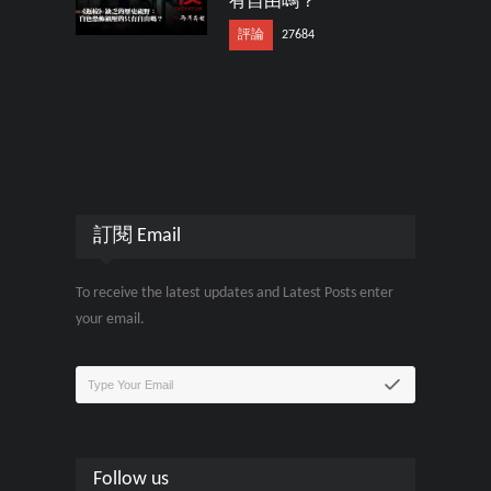
有自由嗎？
評論
27684
訂閱 Email
To receive the latest updates and Latest Posts enter
your email.
Follow us