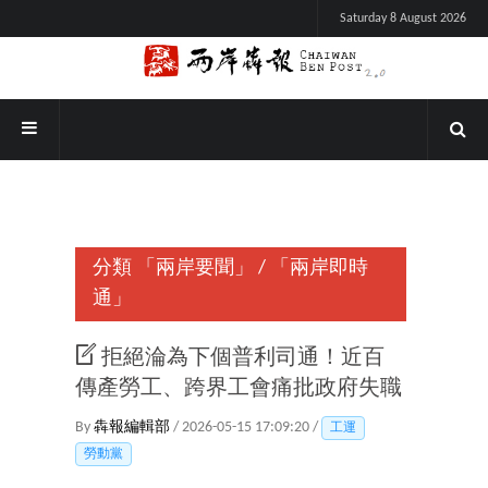
Saturday 8 August 2026
分類
「兩岸要聞」
/
「兩岸即時
通」
拒絕淪為下個普利司通！近百
傳產勞工、跨界工會痛批政府失職
By
犇報編輯部
/ 2026-05-15 17:09:20 /
工運
勞動黨