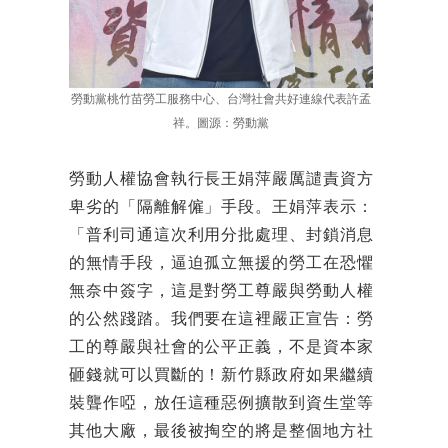
勞動黨桃竹苗勞工服務中心、台灣社會共好連線代表許孟
祥。圖源：勞動黨
勞動人權協會執行長王娟萍嚴厲譴責資方
卑劣的「隔離解僱」手段。王娟萍表示：
「普利司通這次利用分批處理、封鎖消息
的無情手段，逼迫孤立無援的勞工在恐懼
無奈中簽字，這是對勞工尊嚴與勞動人權
的公然踐踏。我們要在這裡嚴正宣告：勞
工的尊嚴與社會的公平正義，不是資本家
砸錢就可以買斷的！新竹縣政府如果繼續
裝聾作啞，放任這種惡例擴散到資生堂等
其他大廠，最後被掏空的將是整個地方社