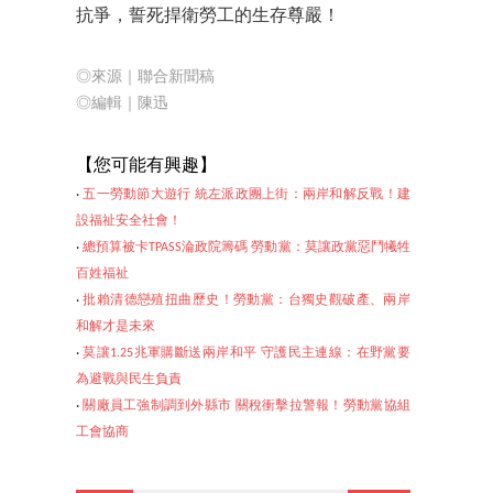
抗爭，誓死捍衛勞工的生存尊嚴！
◎來源｜聯合新聞稿
◎編輯｜陳迅
【
您可能有興趣】
‧
五一勞動節大遊行 統左派政團上街：兩岸和解反戰！建
設福祉安全社會！
‧
總預算被卡TPASS淪政院籌碼 勞動黨：莫讓政黨惡鬥犧牲
百姓福祉
‧
批賴清德戀殖扭曲歷史！勞動黨：台獨史觀破產、兩岸
和解才是未來
‧
莫讓1.25兆軍購斷送兩岸和平 守護民主連線：在野黨要
為避戰與民生負責
‧
關廠員工強制調到外
縣市 關稅衝擊拉警報！勞動黨協組
工會協商