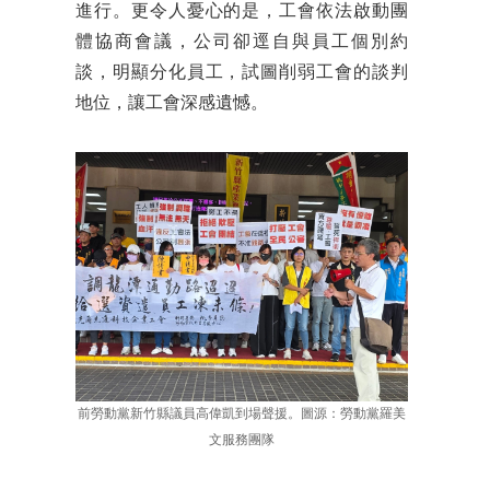
進行。更令人憂心的是，工會依法啟動團
體協商會議，公司卻逕自與員工個別約
談，明顯分化員工，試圖削弱工會的談判
地位，讓工會深感遺憾。
前勞動黨新竹縣議員高偉凱到場聲援。圖源：勞動黨羅美
文服務團隊