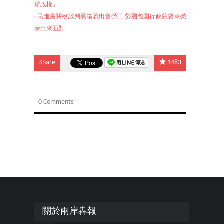
辦政權」
‧
民進黨關稅談判
黑箱恐出賣勞工 勞團包圍行政院要卓榮
泰出來面對
Share
1483
0 Comments
關於兩岸犇報