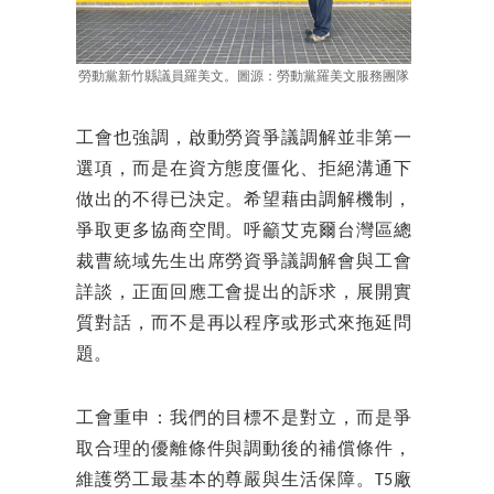
勞動黨新竹縣議員羅美文。圖源：勞動黨羅美文服務團隊
工會也強調，啟動勞資爭議調解並非第一
選項，而是在資方態度僵化、拒絕溝通下
做出的不得已決定。希望藉由調解機制，
爭取更多協商空間。呼籲艾克爾台灣區總
裁曹統域先生出席勞資爭議調解會與工會
詳談，正面回應工會提出的訴求，展開實
質對話，而不是再以程序或形式來拖延問
題。
工會重申：我們的目標不是對立，而是爭
取合理的優離條件與調動後的補償條件，
維護勞工最基本的尊嚴與生活保障。T5廠