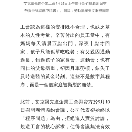
艾克爾先進企業工會9月16日上午前往新竹縣政府遞交
「勞資爭議調解申請書」。圖源：勞動黨羅美文服務團隊
工會認為這樣的安排既不合理，也缺乏基
本的人性考量。辛苦付出的員工當中，有
媽媽每天清晨五點出門，深夜十點才回
家，孩子只能孤單吃晚餐；有父親因通勤
過長，錯過孩子的家長會、運動會；也有
同仁的父母病重，卻因舟車勞頓，錯失了
及時送醫的黃金時刻。這些不是數字與程
序，而是一個個家庭被撕裂的痛楚。
此前，艾克爾先進企業工會與資方於9月10
日召開團體協約會議，公司代表卻始終以
「程序問題」為由，拒絕進入實質討論，
規避工會的核心訴求，使得會議無法有效