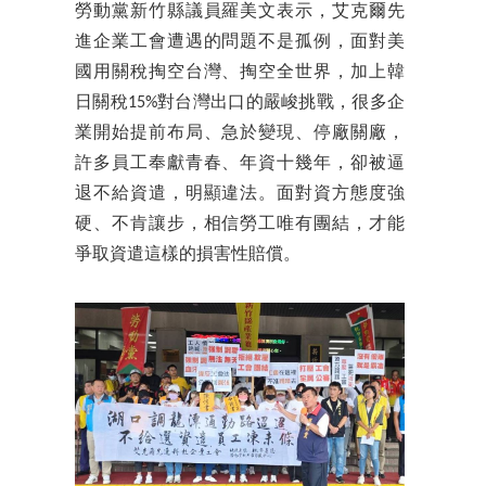
勞動黨新竹縣議員羅美文表示，艾克爾先
進企業工會遭遇的問題不是孤例，面對美
國用關稅掏空台灣、掏空全世界，加上韓
日關稅15%對台灣出口的嚴峻挑戰，很多企
業開始提前布局、急於變現、停廠關廠，
許多員工奉獻青春、年資十幾年，卻被逼
退不給資遣，明顯違法。面對資方態度強
硬、不肯讓步，相信勞工唯有團結，才能
爭取資遣這樣的損害性賠償。