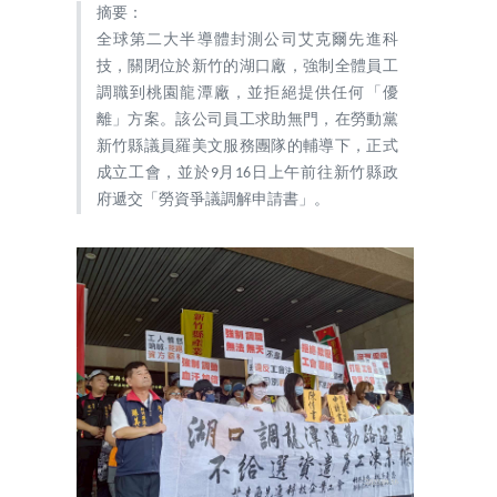
摘要：
全球第二大半導體封測公司艾克爾先進科
技，關閉位於新竹的湖口廠，強制全體員工
調職到桃園龍潭廠，並拒絕提供任何「優
離」方案。該公司員工求助無門，在勞動黨
新竹縣議員羅美文服務團隊的輔導下，正式
成立工會，並於9月16日上午前往新竹縣政
府遞交「勞資爭議調解申請書」。