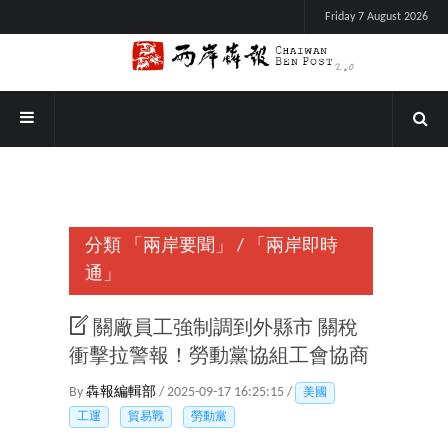
Friday 7 August 2026
分類
「兩岸要聞」
/
「兩岸即時
通」
關廠員工強制調到外縣市 關稅
衝擊拉警報！勞動黨協組工會協商
By
犇報編輯部
/ 2025-09-17 16:25:15 /
美國
工運
貿易戰
勞動黨