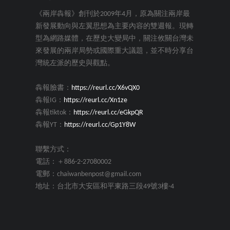
《兩岸犇報》創刊於2009年4月，原為關注兩岸最
新發展動向與左翼思想為主要內容的雙週報。現轉
型為網路媒體，在歷史大變局中，關注攸關台灣未
來發展的兩岸局勢或國際重大議題，並不時分享台
灣統左派的歷史與觀點。
犇報臉書：
https://reurl.cc/X6vQX0
犇報IG：
https://reurl.cc/Xn1ze
犇報tiktok：
https://reurl.cc/eGkpQR
犇報YT：
https://reurl.cc/Gp1Y8W
聯繫方式：
電話：＋886-2-27080002
電郵：chaiwanbenpost@gmail.com
地址：台北市大安區和平東路三段49號3樓-4