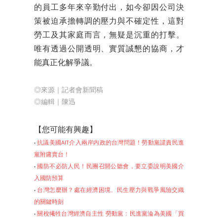
的員工多年來辛勤付出，如今卻因公司決
策被迫承擔轉調的壓力與不確定性，這對
勞工及其家庭而言，無疑是沉重的打擊。
唯有透過公開透明、實質誠懇的協商，才
能真正化解爭議。
◎來源｜記者會新聞稿
◎編輯
｜陳迅
【
您可能有興趣】
‧
抗議美國AIT介入兩岸内政的台灣問題！勞動黨譴責民進
黨附庸賣台！
‧
國防不必防人民！民團召開公聽會，要立委說明美國介
入國防預算
‧
台灣怎麼辦？處在經濟困境、民生壓力與戰爭風險交織
的關鍵時刻
‧
關稅犧牲台灣經濟自主性 勞動黨：民進黨淪為美國「買