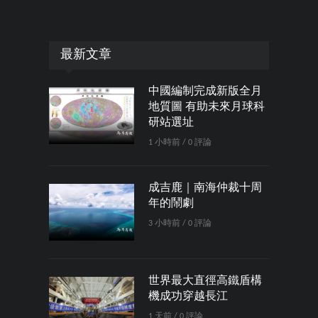
最新文章
中國編制完成新版全月
地質圖 有助未來月球科
研站選址
1 小時前 / 0 評論
成吉鹿｜南海仲裁十周
年的鬧劇
3 小時前 / 0 評論
世界最大直徑高鐵盾構
機成功穿越長江
1 天前 / 0 評論