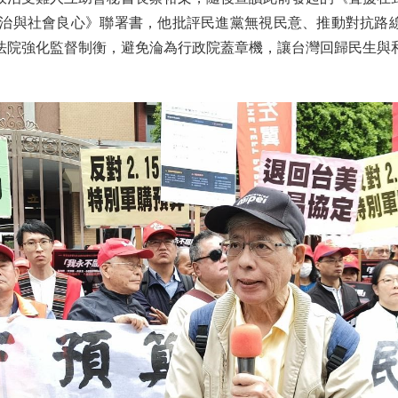
政治與社會良心》聯署書，他批評民進黨無視民意、推動對抗路
法院強化監督制衡，避免淪為行政院蓋章機，讓台灣回歸民生與