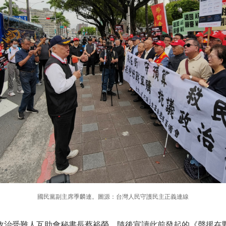
國民黨副主席季麟連。圖源：台灣人民守護民主正義連線
政治受難人互助會秘書長蔡裕榮，隨後宣讀此前發起的《聲援在