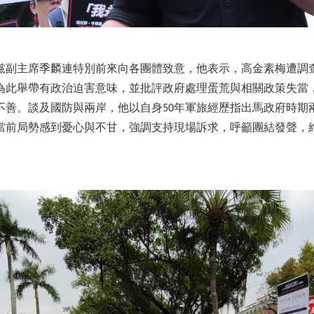
黨副主席季麟連特別前來向各團體致意，他表示，高金素梅遭調
為此舉帶有政治迫害意味，並批評政府處理蛋荒與相關政策失當
不善。談及國防與兩岸，他以自身50年軍旅經歷指出馬政府時期
當前局勢感到憂心與不甘，強調支持現場訴求，呼籲團結發聲，