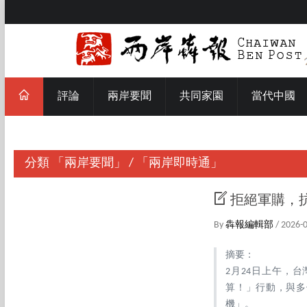
評論
兩岸要聞
共同家園
當代中國
分類
「兩岸要聞」
/
「兩岸即時通」
拒絕軍購，
By
犇報編輯部
/ 2026-
摘要：
2月24日上午，
算！」行動，與多
機」。