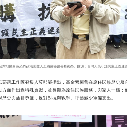
台灣地區白色恐怖政治受難人互助會秘書長蔡裕榮。圖源：台灣人民守護民主正義連
民部落工作隊召集人莫那能指出，高金素梅曾在原住民族歷史及
動方面作出過特殊貢獻，並長期為原住民族服務，與家人一樣；
視歷史與族群尊嚴，反對對抗與戰爭、呼籲減少軍備支出。