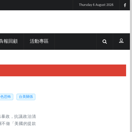
Thursday 6 August 2026
犇報回顧
活動專區
綠色恐怖
台美關係
購暴政，抗議政治清
團不做「美國的提款