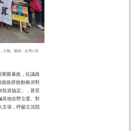
！」行動。圖源：台灣人民
絕軍購暴政，抗議政
清德政府挑動兩岸對
與投資協定」，甚至
嚇其他在野立委。對
大主張，呼籲立法院