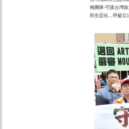
梅團隊·守護台灣
民生惡化，呼籲立