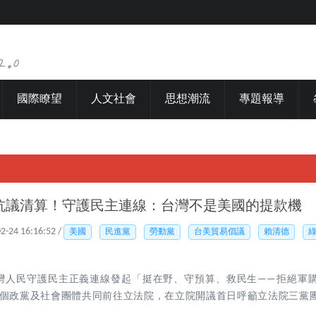
國際瞭望
人文社會
思想潮流
專題報導
抗議清算！守護民主連線：台灣不是美國的提款機
02-24 16:16:52 /
美國
民進黨
勞動黨
台美貿易倡議
賴清德
台灣人民守護民主正義連線發起「挺在野、守預算、救民生——拒絕軍
個政黨及社會團體共同前往立法院，在立院開議首日呼籲立法院三黨