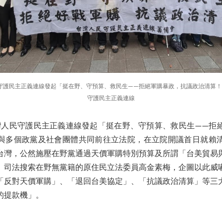
民守護民主正義連線發起「挺在野、守預算、救民生——拒絕軍購暴政，抗議政治清算
守護民主正義連線
台灣人民守護民主正義連線發起「挺在野、守預算、救民生——拒
與多個政黨及社會團體共同前往立法院，在立院開議首日就賴
台灣，公然施壓在野黨通過天價軍購特別預算及所謂「台美貿易
、司法搜索在野無黨籍的原住民立法委員高金素梅，企圖以此威
「反對天價軍購」、「退回台美協定」、「抗議政治清算」等三
的提款機」。