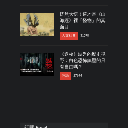
恍然大悟！這才是《山
海經》裡「怪物」的真
面目……
人文社會
31070
《返校》缺乏的歷史視
野：白色恐怖鎮壓的只
有自由嗎？
評論
27694