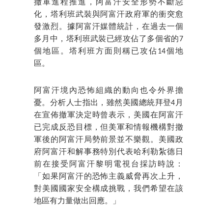
撤軍進程推進，阿富汗安全形勢不斷惡
化，塔利班武裝與阿富汗政府軍的衝突愈
發激烈。據阿富汗媒體統計，在過去一個
多月中，塔利班武裝已經攻佔了多個省的7
個地區。塔利班方面則稱已攻佔14個地
區。
阿富汗境內恐怖組織的動向也令外界擔
憂。分析人士指出，雖然美國總統拜登4月
在宣佈撤軍決定時曾表示，美國在阿富汗
已完成反恐目標，但美軍和情報機構對撤
軍後的阿富汗局勢前景並不樂觀。美國政
府阿富汗和解事務特別代表哈利勒紮德日
前在接受阿富汗黎明電視台採訪時說：
「如果阿富汗的恐怖主義威脅再次上升，
對美國國家安全構成挑戰，我們希望在該
地區有力量做出回應。」