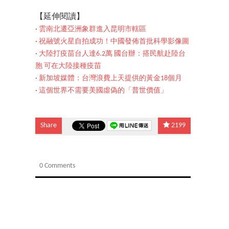
【延伸閱讀】
‧
雲南北遷亞洲象群進入昆明市轄區
‧
祝融號火星自拍成功！中國發佈首批科學影像圖
‧
大陸打疫苗台人達6.2萬 國台辦：搭民航赴陸台
胞 可在大陸接種疫苗
‧
新加坡媒體：台灣浪費上天提供的黃金18個月
‧
這個世界不需要美國虛偽的「普世價值」
Share
2199
0 Comments