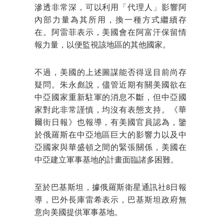
滲透非常深，可以利用「代理人」影響阿
內部力量為其所用，換一種方式繼續存
在。阿雷菲表示，美國會在阿富汗保留情
報力量，以便監視該地區的其他國家。
不過，美國的上述圖謀能否得逞目前尚存
疑問。朱永彪說，儘管近期有關美國欲在
中亞國家重新駐軍的消息不斷，但中亞國
家對此非常謹慎，均沒有表態支持。《華
爾街日報》也報導，有美國官員認為，鑒
於俄羅斯在中亞地區巨大的影響力以及中
亞國家與華盛頓之間的緊張關係，美國在
中亞建立軍事基地的計畫面臨諸多困難。
至於巴基斯坦，據俄羅斯衛星通訊社8日報
導，巴外長庫雷希表示，巴基斯坦政府無
意向美國提供軍事基地。