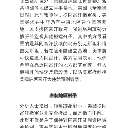
除巴基斯坦外，美國還試圖在原蘇聯加盟
共和國等地建立軍事基地。美國《華爾街
日報》此前報導說，從阿富汗撤軍後，美
軍尋求在中亞乃至中東地區建立軍事基
地，以支援阿富汗政府、遏制塔利班勢力
擴張並監視其他極端分子。其中美方最看
重的是與阿富汗接壤的烏茲別克斯坦和塔
吉克斯坦，若在這兩國建立基地，美軍將
可快速進入阿富汗。美方官員表示，他們
希望在靠近阿富汗的地方部署軍隊、無人
機和其他快速反應設備，以防美軍撤離後
美國駐阿富汗大使館遭到襲擊。
牽制地區對手
分析人士指出，種種跡象顯示，美國從阿
富汗撤軍並非完全撤出，而是撤而不離。
此舉不僅是為了保持對阿富汗及周邊區域
的控制，更有牽制本地區對手國家的地緣