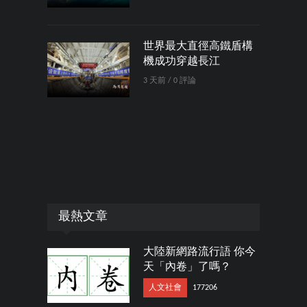
世界最大直徑高鐵盾構
機成功穿越長江
3 天前 / 0 評論
最熱文章
大陸新網路流行語 你今
天「內卷」了嗎？
人文社會
177206