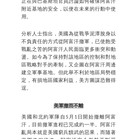
正在與巴基斯坦官員討論如何確保阿富汗
附近基地的安全，以便在未來的行動中使
用。
分析人士指出，美國為從戰爭泥潭脫身以
不負責任的方式從阿富汗撤軍，已使飽受
戰亂之苦的阿富汗人民面臨更多衝突和動
盪。如今為了保持對該地區的控制和對地
區戰略對手的牽制，又企圖在阿富汗周邊
建立軍事基地。但此舉不利於地區局勢穩
定，有損地區國家利益，美方圖謀恐難得
逞。
美軍撤而不離
美國和北約軍隊自5月1日開始撤離阿富
汗，目前撤軍進程已完成約一半。阿富汗
亂局本就是美國窮兵黷武的惡果，而隨著