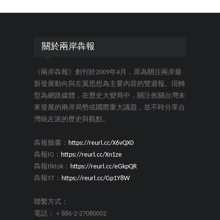
關於兩岸犇報
《兩岸犇報》創刊於2009年4月，原為關注兩岸最
新發展動向與左翼思想為主要內容的雙週報。現轉
型為網路媒體，在歷史大變局中，關注攸關台灣未
來發展的兩岸局勢或國際重大議題，並不時分享台
灣統左派的歷史與觀點。
犇報臉書：
https://reurl.cc/X6vQX0
犇報IG：
https://reurl.cc/Xn1ze
犇報tiktok：
https://reurl.cc/eGkpQR
犇報YT：
https://reurl.cc/Gp1Y8W
聯繫方式：
電話：＋886-2-27080002