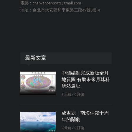
電郵：chaiwanbenpost@gmail.com
地址：台北市大安區和平東路三段49號3樓-4
最新文章
中國編制完成新版全月
地質圖 有助未來月球科
研站選址
2 天前 / 0 評論
成吉鹿｜南海仲裁十周
年的鬧劇
2 天前 / 0 評論