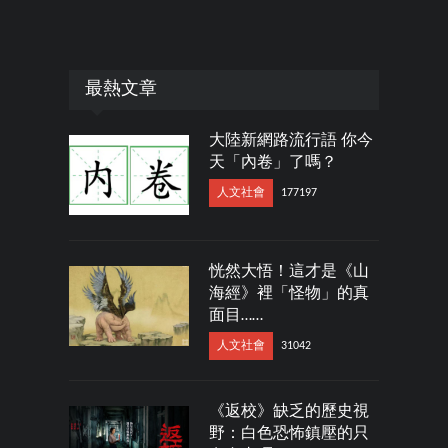
最熱文章
大陸新網路流行語 你今
天「內卷」了嗎？
人文社會
177197
恍然大悟！這才是《山
海經》裡「怪物」的真
面目……
人文社會
31042
《返校》缺乏的歷史視
野：白色恐怖鎮壓的只