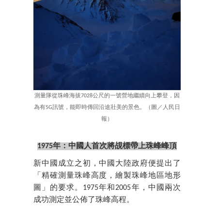
測量隊從珠峰海拔7028公尺的一號營地繼續向上攀登，因
為有5G訊號，能即時傳回沿途壯美的景色。（圖／人民日
報）
1975年：中國人首次將覘標帶上珠峰峰頂
新中國成立之初，中國大陸政府便提出了
「精確測量珠峰高度，繪製珠峰地區地形
圖」的要求。1975年和2005年，中國兩次
成功測定並公佈了珠峰高程。