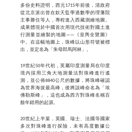
多份史料證明，西元1715年前後，清政府
從北京派出曾在欽天監學過數學的理藩院
主事勝住等人，專程進入西藏測繪地圖。
成果體現於中國首次用現代技術對國土進
行測量並繪製的地圖——《皇輿全覽圖》
中。在這幅地圖上，珠峰以山形符號被標
出，並定名為「朱母郎馬阿林」。
19世紀50年代初，英屬印度測量局在印度
境內採用三角大地測量法對珠峰進行遙
測，並公佈8840公尺的數據，將珠峰確認
為世界海拔最高峰，後將該峰命名為「埃
佛勒斯峰」，這也成為西方對珠峰名稱百
餘年錯用的起源。
20世紀上半葉，英國、瑞士、法國等國家
多次對珠峰進行探險，未有高度數據公