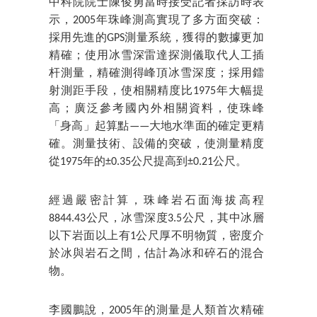
中科院院士陳俊勇當時接受記者採訪時表
示，2005年珠峰測高實現了多方面突破：
採用先進的GPS測量系統，獲得的數據更加
精確；使用冰雪深雷達探測儀取代人工插
杆測量，精確測得峰頂冰雪深度；採用鐳
射測距手段，使相關精度比1975年大幅提
高；廣泛參考國內外相關資料，使珠峰
「身高」起算點——大地水準面的確定更精
確。測量技術、設備的突破，使測量精度
從1975年的±0.35公尺提高到±0.21公尺。
經過嚴密計算，珠峰岩石面海拔高程
8844.43公尺，冰雪深度3.5公尺，其中冰層
以下岩面以上有1公尺厚不明物質，密度介
於冰與岩石之間，估計為冰和碎石的混合
物。
李國鵬說，2005年的測量是人類首次精確