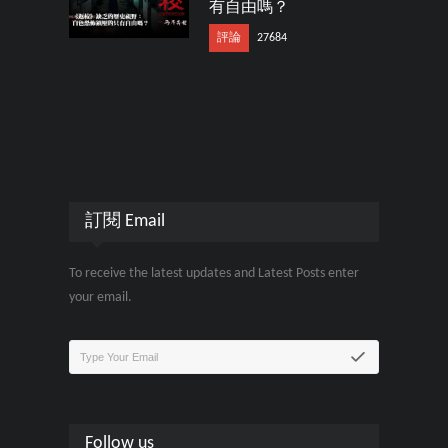
有自由嗎？
評論
27684
訂閱 Email
To receive the latest updates and Latest Posts enter
your email.
Follow us