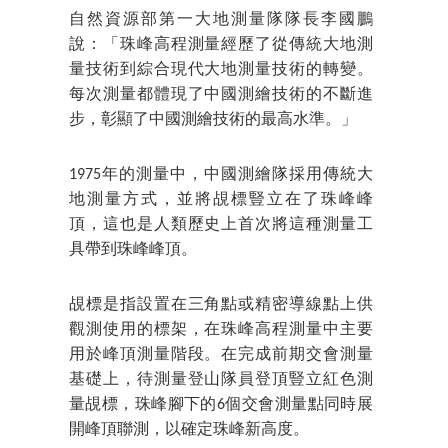
自然資源部第一大地測量隊隊長李國鵬
說：「珠峰高程測量經歷了從傳統大地測
量技術到綜合現代大地測量技術的轉變。
每次測量都體現了中國測繪技術的不斷進
步，彰顯了中國測繪技術的最高水準。」
1975年的測量中，中國測繪隊採用傳統大
地測量方式，並將覘標豎立在了珠峰峰
頂，這也是人類歷史上首次將這種測量工
具帶到珠峰峰頂。
覘標是指設置在三角點或精密導線點上供
觀測使用的標架，在珠峰高程測量中主要
用於峰頂測量階段。在完成前期交會測量
基礎上，待測量登山隊員登頂豎立紅色測
量覘標，珠峰腳下的6個交會測量點同時展
開峰頂聯測，以確定珠峰新高度。