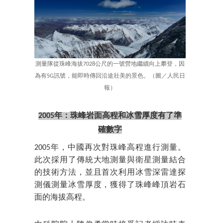
測量隊從珠峰海拔7028公尺的一號營地繼續向上攀登，因
為有5G訊號，能即時傳回沿途壯美的景色。（圖／人民日
報）
2005年：珠峰岩面高程和冰雪厚度有了準
確數字
2005年，中國再次對珠峰高程進行測量。
此次採用了傳統大地測量與衛星測量結合
的技術方法，並且首次利用冰雪深雷達探
測儀測量冰雪厚度，獲得了珠峰峰頂岩石
面的海拔高程。