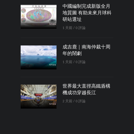
中國編制完成新版全月
地質圖 有助未來月球科
研站選址
1 天前 / 0 評論
成吉鹿｜南海仲裁十周
年的鬧劇
1 天前 / 0 評論
世界最大直徑高鐵盾構
機成功穿越長江
2 天前 / 0 評論