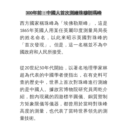
300年前：中國人首次測繪珠穆朗瑪峰
西方國家稱珠峰為「埃佛勒斯峰」，這是
1865年英國人用某任英屬印度測量局局長
的姓名命名，以此來昭示英國對珠峰的
「首次發現」。但是，這一名稱並不為中
國政府和人民所接受。
從20世紀50年代開始，以著名地理學家林
超為代表的中國學者便指出，在有史料可
查的歷史中，世界上首次對珠峰進行測繪
的是中國人。據故宮博物院研究員周乾介
紹，館內現藏的四遊標半圓儀、銅質禦制
方矩象限儀等儀器，都曾用於當時對珠峰
高度的測量，也代表了當時世界領先的測
量技術。