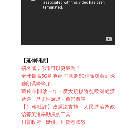
【延伸閱讀】
招名威，你還可以更壞嗎？
全球最高5G基地台 中國將5G信號覆蓋到珠
穆朗瑪峰峰頂
藏羚羊開啟一年一度大規模遷徙
歐洲經濟
遭遇「歷史性衰退」前景黯淡
【犇報社評】政黨法實施，人民將淪為政
治菁英選舉動員的工具
川普政府「斷供」世衛惹眾怒