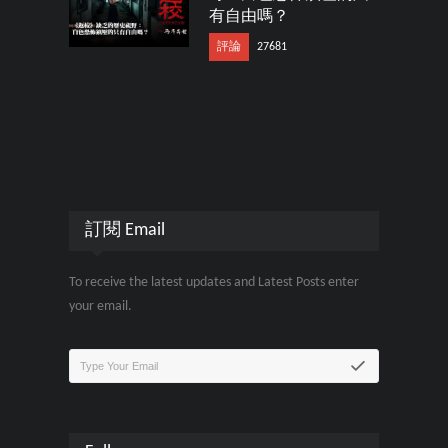
有自由嗎？
評論
27681
訂閱 Email
To receive the latest updates and Latest Posts enter
your email.