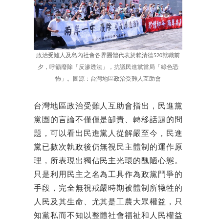
政治受難人及島內社會各界團體代表於賴清德520就職前
夕，呼籲廢除「反滲透法」，抗議民進黨當局「綠色恐
怖」。圖源：台灣地區政治受難人互助會
台灣地區政治受難人互助會指出，民進黨
黨團的言論不僅僅是缷責、轉移話題的問
題，可以看出民進黨人從解嚴至今，民進
黨已數次執政後仍無視民主體制的運作原
理，所表現出獨佔民主光環的醜陋心態。
只是利用民主之名為工具作為政黨鬥爭的
手段，完全無視戒嚴時期被體制所犧牲的
人民及其生命、尤其是工農大眾權益，只
知黨私而不知以整體社會福祉和人民權益