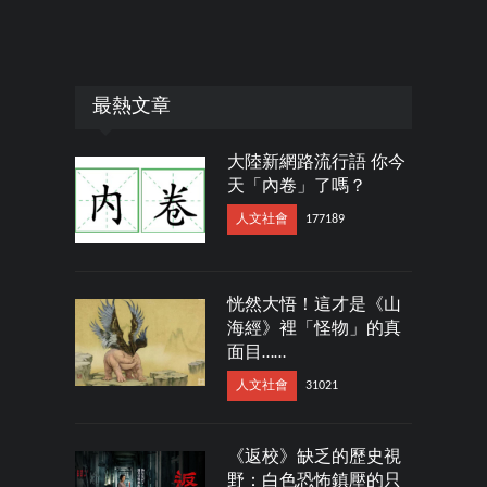
最熱文章
大陸新網路流行語 你今
天「內卷」了嗎？
人文社會
177189
恍然大悟！這才是《山
海經》裡「怪物」的真
面目……
人文社會
31021
《返校》缺乏的歷史視
野：白色恐怖鎮壓的只