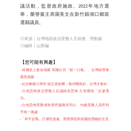
議活動，監督政府施政。2022年地方選
舉，榮譽黨主席羅美文在新竹縣湖口鄉當
選縣議員。
◎來源｜台灣地區政治受難人互助會、
勞動黨
◎編輯｜山那編
【您可
能有興趣】
‧
韓國史上最短戒嚴 美國白宮「鬆一口氣」、台灣綠營暴
露想戒嚴
‧
紀念解嚴37周年 統左派政團：兩岸關係好，台灣才會好
‧
白色恐怖政治受難人抗議綠色恐怖 主張廢除「反滲透
法」
‧
白色恐怖受難者秋祭呼籲兩岸同心 90歲受難人高呼和
平統一萬歲
‧
「和平反戰」打壞
民進黨、黑熊學院和美國的撈錢好生意