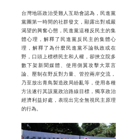
台灣地區政治受難人互助會認為，民進黨
黨團第一時間的社群發文，顯露出對戒嚴
渴望的興奮心態，民進黨這種反民主的集
體心理，解釋了民進黨反民主的集體心
理，解釋了為什麼民進黨不論執政或在
野，口頭上標榜民主和人權，卻挾立院多
數下架新聞媒體、使用側翼攻擊大眾言
論、壓制在野反對力量、管控兩岸交流，
乃至放出青鳥製造政局紛亂等，使用各種
方法遂行其該黨政治路線目標，獨享政治
經濟利益好處，表現出完全無視民主原理
的行為。