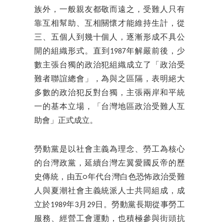
族外，一般親友都敬而遠之，受難人只有
靠互相幫助、互相關懷才能維持生計，從
三、五個人到幾十個人，逐漸形成不具公
開的組織形式。直到1987年解嚴前後，少
數主張台獨的政治犯組織成立了「政治受
難者聯誼總會」，為與之區隔，表明絕大
多數的政治犯反對台獨，主張兩岸和平統
一的基本立場，「台灣地區政治受難人互
助會」正式成立。
勞動黨是以社會主義為理念、勞工為核心
的台灣政黨，延續台灣左翼愛國反帝的歷
史傳統，由五○年代台灣白色恐怖政治受難
人與夏潮社會主義統派人士共同組成，成
立於1989年3月29日。勞動黨長期從事勞工
服務、經營工會運動，也積極參與街頭抗