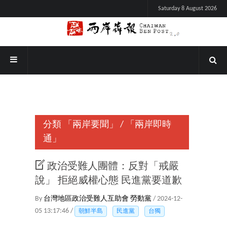
Saturday 8 August 2026
分類
「兩岸要聞」
/
「兩岸即時
通」
政治受難人團體：反對「戒嚴
說」 拒絕威權心態 民進黨要道歉
By
台灣地區政治受難人互助會
勞動黨
/ 2024-12-
05 13:17:46 /
朝鮮半島
民進黨
台獨