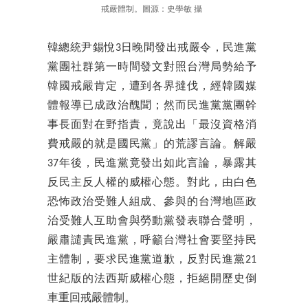
戒嚴體制。圖源：史學敏 攝
韓總統尹錫悅3日晚間發出戒嚴令，民進黨
黨團社群第一時間發文對照台灣局勢給予
韓國戒嚴肯定，遭到各界撻伐，經韓國媒
體報導已成政治醜聞；然而民進黨黨團幹
事長面對在野指責，竟說出「最沒資格消
費戒嚴的就是國民黨」的荒謬言論。解嚴
37年後，民進黨竟發出如此言論，暴露其
反民主反人權的威權心態。對此，由白色
恐怖政治受難人組成、參與的台灣地區政
治受難人互助會與勞動黨發表聯合聲明，
嚴肅譴責民進黨，呼籲台灣社會要堅持民
主體制，要求民進黨道歉，反對民進黨21
世紀版的法西斯威權心態，拒絕開歷史倒
車重回戒嚴體制。