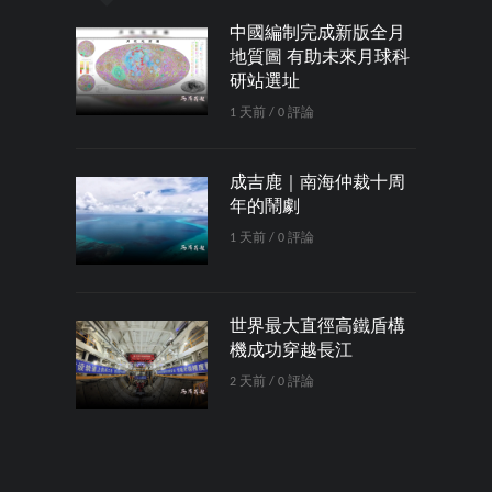
中國編制完成新版全月
地質圖 有助未來月球科
研站選址
1 天前 / 0 評論
成吉鹿｜南海仲裁十周
年的鬧劇
1 天前 / 0 評論
世界最大直徑高鐵盾構
機成功穿越長江
2 天前 / 0 評論