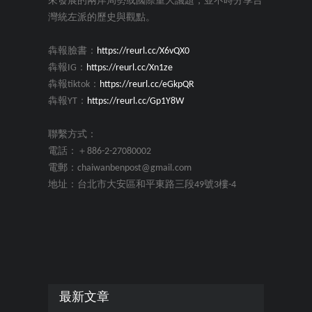
來發展的兩岸局勢或國際重大議題，並不時分享台
灣統左派的歷史與觀點。
犇報臉書：
https://reurl.cc/X6vQX0
犇報IG：
https://reurl.cc/Xn1ze
犇報tiktok：
https://reurl.cc/eGkpQR
犇報YT：
https://reurl.cc/Gp1Y8W
聯繫方式：
電話：＋886-2-27080002
電郵：chaiwanbenpost@gmail.com
地址：台北市大安區和平東路三段49號3樓-4
最新文章