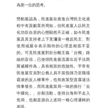
為第一位的思考。
勞動黨認為，民進黨在推進台灣民主化過
程中有貢獻眾所周知，但民進黨人以民主
化功臣自居的心態顯然不正確，如今民進
黨及其支持者上下竟瀰漫一種反民主、對
使用戒嚴令表示期待的心理是相當不妥
的。可見民進黨對於分離主義「台獨」路
線的盲信，已使得民進黨流露出近乎法西
斯威權作為，具有相當的危險性。平常有
民進黨官員對公務人員不當指揮乃至職場
霸凌的反人權事件，也有政策型貪腐違法
情事發生，而民進黨當局一味的推行「去
中國化」、分裂活動，使得台海和平走入
危局，也都是源自上述同一種心理邏輯的
表現。