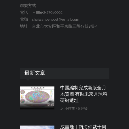
聯繫方式：
電話：＋886-2-27080002
電郵：chaiwanbenpost@gmail.com
地址：台北市大安區和平東路三段49號3樓-4
最新文章
中國編制完成新版全月
地質圖 有助未來月球科
研站選址
14 小時前 / 0 評論
成吉鹿｜南海仲裁十周