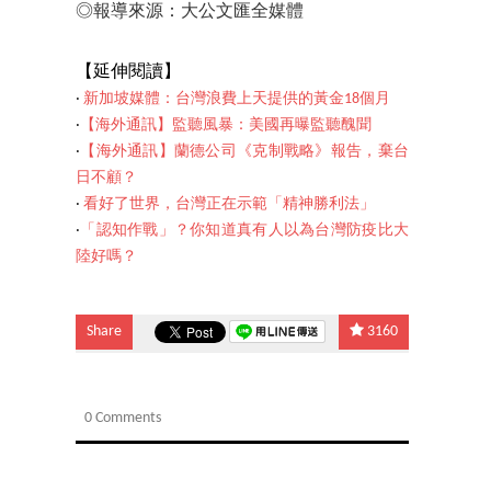
◎報導來源：大公文匯全媒體
【延伸閱讀】
‧
新加坡媒體：台灣浪費上天提供的黃金18個月
‧
【海外通訊】監聽風暴：美國再曝監聽醜聞
‧
【海外通訊】蘭德公司《克制戰略》報告，棄台
日不顧？
‧
看好了世界，台灣正在示範「精神勝利法」
‧
「認知作戰」？你知道真有人以為台灣防疫比大
陸好嗎？
Share
3160
0 Comments