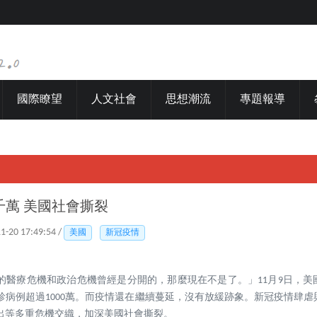
國際瞭望
人文社會
思想潮流
專題報導
千萬 美國社會撕裂
11-20 17:49:54 /
美國
新冠疫情
的醫療危機和政治危機曾經是分開的，那麼現在不是了。」11月9日，美
診病例超過1000萬。而疫情還在繼續蔓延，沒有放緩跡象。新冠疫情肆
出等多重危機交織，加深美國社會撕裂。