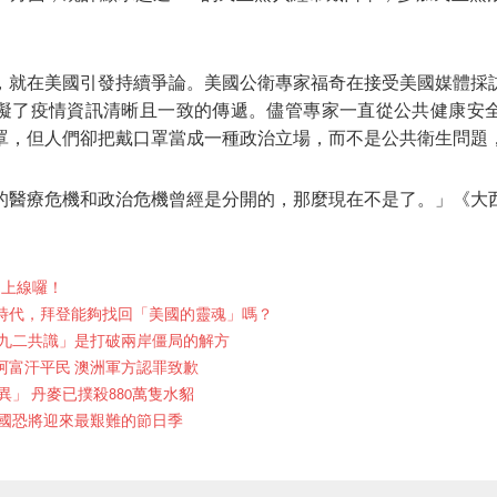
，就在美國引發持續爭論。美國公衛專家福奇在接受美國媒體採
礙了疫情資訊清晰且一致的傳遞。儘管專家一直從公共健康安
罩，但人們卻把戴口罩當成一種政治立場，而不是公共衛生問題
的醫療危機和政治危機曾經是分開的，那麼現在不是了。」《大
期上線囉！
時代，拜登能夠找回「美國的靈魂」嗎？
九二共識」是打破兩岸僵局的解方
阿富汗平民 澳洲軍方認罪致歉
」 丹麥已撲殺880萬隻水貂
國恐將迎來最艱難的節日季