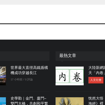
最熱文章
世界最大直徑高鐵盾構
大陸新網
機成功穿越長江
天「內卷
17 小時前 / 0 評論
人文社會
史學勤｜金門、廈門─
恍然大悟
雙門大橋，共創和平繁
海經》裡