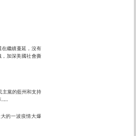
情還在繼續蔓延，沒有
織，加深美國社會撕
民主黨的藍州和支持
……
最大的一波疫情大爆