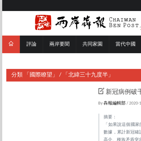
評論
兩岸要聞
共同家園
當代中國
分類
「國際瞭望」
/
「北緯三十九度半」
新冠病例破
By
犇報編輯部
/ 2020-
摘要：
「如果說這個國家
數據，累計新冠確
高企、種族矛盾突