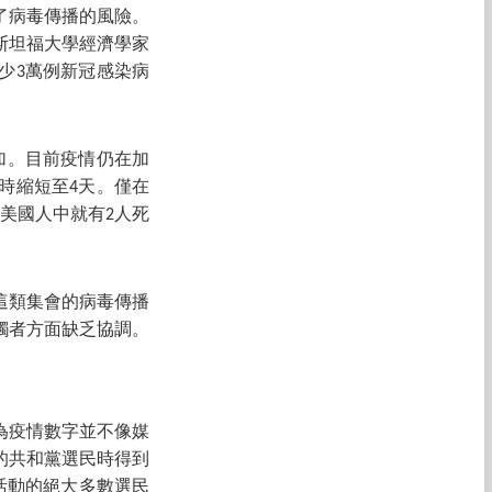
了病毒傳播的風險。
斯坦福大學經濟學家
少3萬例新冠感染病
加。目前疫情仍在加
用時縮短至4天。僅在
萬美國人中就有2人死
這類集會的病毒傳播
觸者方面缺乏協調。
為疫情數字並不像媒
的共和黨選民時得到
活動的絕大多數選民