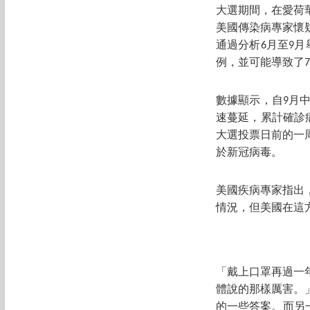
大選期間，在愛荷
美國傳染病專家懷
通過分析6月至9
例，並可能導致了7
數據顯示，自9月
速蔓延，累計確診病
大選投票日前的一周
於新冠病毒。
美國疾病專家指出
情況，但美國在這
「戴上口罩再過一
體說的那樣厲害。
的一些答案。而另