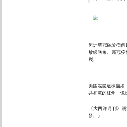
累計新冠確診病例超
放緩跡象。新冠疫
裂。
美國媒體這樣描繪
共和黨的紅州，也
《大西洋月刊》網
發。」