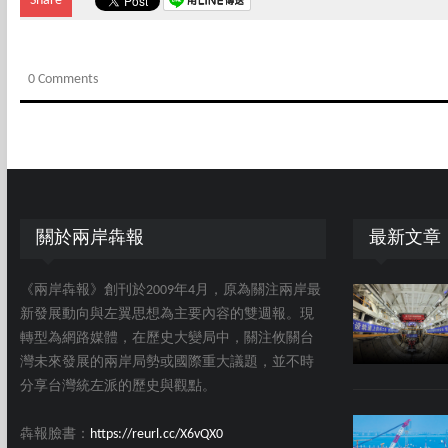
Share
0 Comments
關於兩岸犇報
最新文章
《兩岸犇報》創刊於2009年4月，原為關注兩岸最
新發展動向與左翼思想為主要內容的雙週報。現
轉型為網路媒體，在歷史大變局中，關注攸關台
灣未來發展的兩岸局勢或國際重大議題，並不時
分享台灣統左派的歷史與觀點。
犇報臉書：
https://reurl.cc/X6vQX0