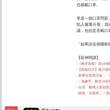
也都戴口罩。
單是一個口罩問題
陷入嚴重分裂，阻
議，包括是否戴口
「如果說這個國家
【延伸閱讀】
‧
《兩岸犇報》第240
‧
【犇報社評】後川普
‧
新華社發表評論：「
‧
「為練手」殺害39名
‧
出現「貂傳人新冠變異
‧
兩個「百萬州」！美