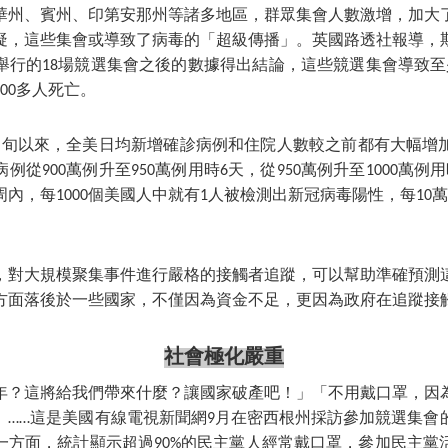
華州、賓州、印第安那州等諸多地區，群眾集會人數激增，加大
疑，這些集會或導致了病毒的「超級傳播」。英國路透社報導，
月舉行的18場競選集會之後的數據得出結論，這些競選集會導致至
00多人死亡。
中旬以來，全美日均新增確診病例和住院人數較之前都有大幅增
例從900萬例升至950萬例用時6天，從950萬例升至1000萬例
內，每1000個美國人中就有1人被檢測出新冠病毒陽性，每10
，對大規模聚集事件進行嚴格的接觸者追蹤，可以幫助準確預測
方面落後於一些國家，不僅因為資金不足，更因為政府在追蹤接
社會極化嚴重
年？這將給我們帶來什麼？讓國家破產吧！」「不用戴口罩，因
」……這是美國有線電視新聞網9月在密西根州採訪參加競選集會
一方面，統計顯示超過90%的民主黨人經常戴口罩，參加民主黨