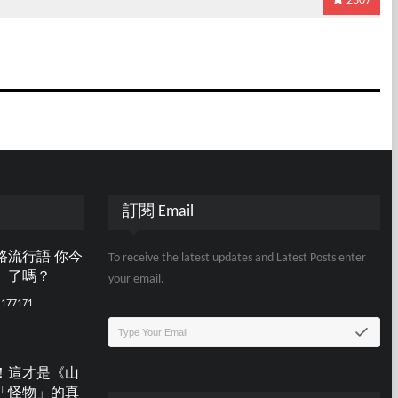
2307
訂閱 Email
路流行語 你今
To receive the latest updates and Latest Posts enter
」了嗎？
your email.
177171
！這才是《山
「怪物」的真