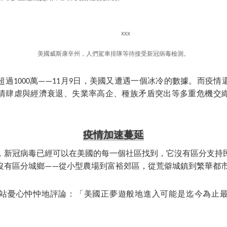
美國威斯康辛州，人們駕車排隊等待接受新冠病毒檢測。
過1000萬——11月9日，美國又遭遇一個冰冷的數據。而疫
情肆虐與經濟衰退、失業率高企、種族矛盾突出等多重危機交
疫情加速蔓延
，新冠病毒已經可以在美國的每一個社區找到，它沒有區分支持
沒有區分城鄉——從小型農場到富裕郊區，從荒僻城鎮到繁華都市
站憂心忡忡地評論：「美國正夢遊般地進入可能是迄今為止