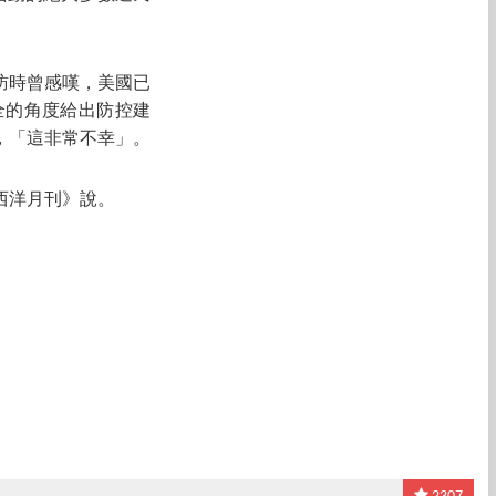
訪時曾感嘆，美國已
全的角度給出防控建
，「這非常不幸」。
西洋月刊》說。