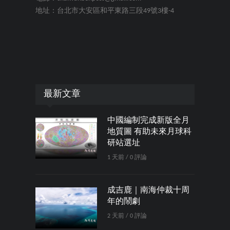
地址：台北市大安區和平東路三段49號3樓-4
最新文章
中國編制完成新版全月
地質圖 有助未來月球科
研站選址
1 天前 / 0 評論
成吉鹿｜南海仲裁十周
年的鬧劇
2 天前 / 0 評論