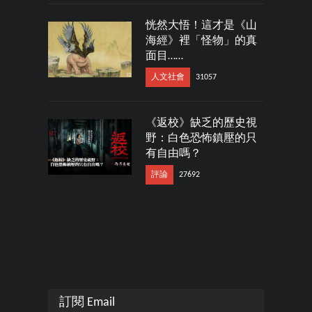
恍然大悟！這才是《山
海經》裡「怪物」的真
面目……
人文社會
31057
《返校》缺乏的歷史視
野：白色恐怖鎮壓的只
有自由嗎？
評論
27692
訂閱 Email