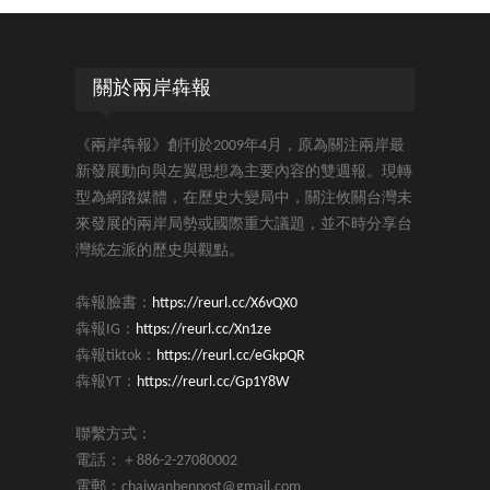
關於兩岸犇報
《兩岸犇報》創刊於2009年4月，原為關注兩岸最
新發展動向與左翼思想為主要內容的雙週報。現轉
型為網路媒體，在歷史大變局中，關注攸關台灣未
來發展的兩岸局勢或國際重大議題，並不時分享台
灣統左派的歷史與觀點。
犇報臉書：
https://reurl.cc/X6vQX0
犇報IG：
https://reurl.cc/Xn1ze
犇報tiktok：
https://reurl.cc/eGkpQR
犇報YT：
https://reurl.cc/Gp1Y8W
聯繫方式：
電話：＋886-2-27080002
電郵：chaiwanbenpost@gmail.com