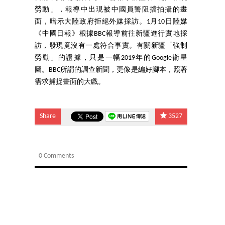
勞動」，報導中出現被中國員警阻擋拍攝的畫
面，暗示大陸政府拒絕外媒採訪。1月10日陸媒
《中國日報》根據BBC報導前往新疆進行實地採
訪，發現竟沒有一處符合事實。有關新疆「強制
勞動」的證據，只是一幅2019年的Google衛星
圖。BBC所謂的調查新聞，更像是編好腳本，照著
需求捕捉畫面的大戲。
Share
3527
0 Comments