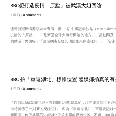
BBC想打造疫情「原點」被武漢大姐回嗆
5 年前 /
0 comments
儘管新冠疫情源頭尚未查清，但BBC駐中國記者沙磊（John Sudw
疫情的「原點」，「是新冠全球大流行開始的地方」。當被問及
的武漢市民回答：「這個病毒是從其他國家來到這裡的」、「它來
BBC 拍「重返湖北」標錯位置 陸媒揶揄真的
5 年前 /
0 comments
「以前說BBC新聞可能只有時間和地點是真的，現在連這個也不能保證
推特發佈了一則新的紀錄短片，名為《重返湖北》，宣稱要記錄
頻開頭，他們甚至不知道湖北位於中國的哪個位置。不過，BBC沒