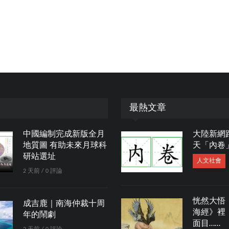
最熱文章
中國編制完成新版全月
大陸新網
地質圖 有助未來月球科
天「內卷
研站選址
人文社會
2 天前 / 0 評論
恍然大悟
成吉鹿｜南海仲裁十周
海經》裡
年的鬧劇
面目……