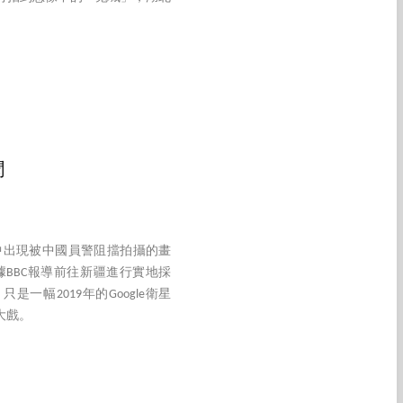
聞
中出現被中國員警阻擋拍攝的畫
BBC報導前往新疆進行實地採
幅2019年的Google衛星
大戲。