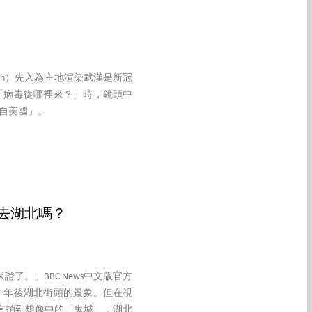
orth）先入為主地渲染武漢是新冠
「病毒從哪裡來？」時，鏡頭中
自美國」。
有去湖北嗎？
了。」BBC News中文版官方
一年後湖北街頭的景象。但在視
有拍到想像中的「鬼城」，湖北