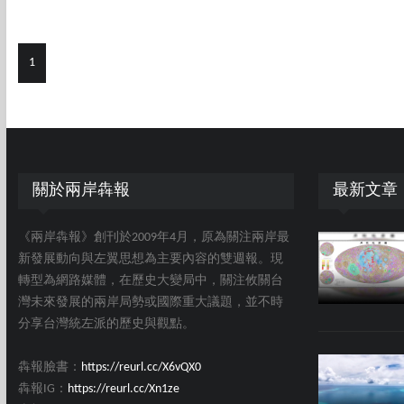
1
關於兩岸犇報
最新文章
《兩岸犇報》創刊於2009年4月，原為關注兩岸最
新發展動向與左翼思想為主要內容的雙週報。現
轉型為網路媒體，在歷史大變局中，關注攸關台
灣未來發展的兩岸局勢或國際重大議題，並不時
分享台灣統左派的歷史與觀點。
犇報臉書：
https://reurl.cc/X6vQX0
犇報IG：
https://reurl.cc/Xn1ze