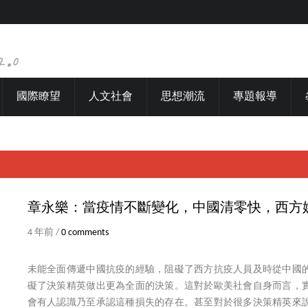
國際瞭望
人文社會
思想潮流
專題報導
章永樂：當疫情不斷變化，中國清零快，西方
4 年前 /
0 comments
未能全面傳遞中國抗疫的經驗，阻礙了西方抗疫人員及時從中國
礙了決策精英做出更為全面的決策。這對於歐美社會自身而言，
會有人認識乃至承認這種損失的存在。甚至對於很多決策精英來