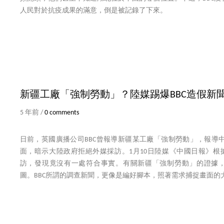
人民對於抗疫成果的滿意，倒是被記錄了下來。
新疆工廠「強制勞動」？陸媒踢爆BBC造假新
5 年前 /
0 comments
日前，英國廣播公司BBC曾報導新疆某工廠「強制勞動」，報導
面，暗示大陸政府拒絕外媒採訪。1月10日陸媒《中國日報》根據
訪，發現竟沒有一處符合事實。有關新疆「強制勞動」的證據，只是一
圖。BBC所謂的調查新聞，更像是編好腳本，照著需求捕捉畫面的