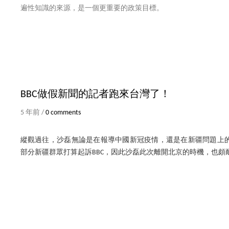
遍性知識的來源，是一個更重要的政策目標。
BBC做假新聞的記者跑來台灣了！
5 年前 /
0 comments
縱觀過往，沙磊無論是在報導中國新冠疫情，還是在新疆問題上
部分新疆群眾打算起訴BBC，因此沙磊此次離開北京的時機，也頗