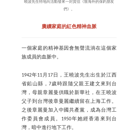
曉波先生特地向活動發來一封賀信《致海外的保釣朋友
們》。
賡續家庭的紅色精神血脈
一個家庭的精神基因會無聲流淌在這個家
族成員的血脈中。
1942年11月17日，王曉波先生出生於江西
省鉛山縣，7歲時跟隨父親王建文來到台
灣，母親章麗曼供職於新華社，在王曉波
父子到台灣後章曼麗繼續留在上海工作。
之後章麗曼加入中國共產黨，成為台灣工
作委員會成員。1950年她經香港來到台
灣，暗中進行地下工作。