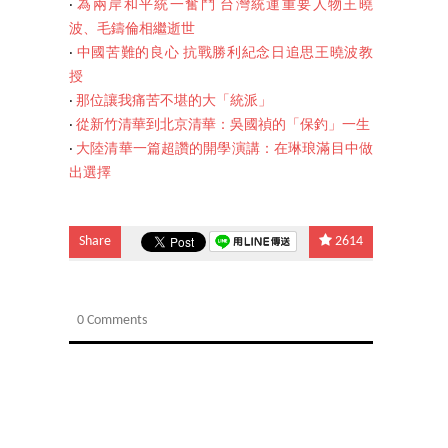
‧
為兩岸和平統一奮鬥 台灣統運重要人物王曉
波、毛鑄倫相繼逝世
‧
中國苦難的良心 抗戰勝利紀念日追思王曉波教
授
‧
那位讓我痛苦不堪的大「統派」
‧
從新竹清華到北京清華：吳國禎的「保釣」一生
‧
大陸清華一篇超讚的開學演講：在琳琅滿目中做
出選擇
Share
2614
0 Comments