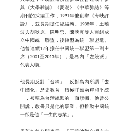
與《大學雜誌》《夏潮》《中華雜誌》等
期刊的採編工作，1991年他創辦《海峽評
論》，並長期擔任總編輯。1988年，王曉
波與胡秋原、陳明忠、陳映真等人籌組成
立中國統一聯盟，後轉型為統一聯盟黨。
他曾連續12年擔任中國統一聯盟第一副主
席（2001至2013年），是島內「左統派」
代表人物。
他長期反對「台獨」，反對島內所謂「去
中國化」歷史教育，積極呼籲兩岸和平統
一，被稱為台灣統派的一面旗幟。他曾公
開說，教書只是他的事業，但推動中國統
一卻是他「一生的志業」。