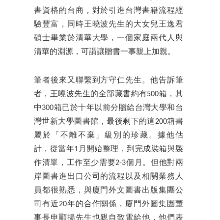
書資格的台商，對於引進台灣書籍流程經
驗豐富，同時王曉波先生的大女兒王逸君
碩士畢業於清華大學，一個家庭兩代人與
清華的淵源，可謂讓贈書一事親上加親。
筆者後來又聯繫到方守仁先生。他告訴筆
者，王曉波先生的全部藏書約有500箱，其
中300箱已於十年以前分贈給台灣大學和台
灣世新大學圖書館，最後剩下的這200箱書
屬於「不離不棄」級別的珍藏。據他估
計，從當年1月開始整理，到完成裝箱與製
作清單，工作至少需要2-3個月。但他對兩
岸圖書進出口公司的流程以及相關業務人
員都很熟悉，與廈門外文圖書出版集團公
司有近20年的合作關係，廈門外圖集團董
事長申顯揚先生也親自致電給他，他們表