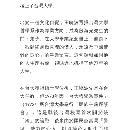
考上了台灣大學。
出於一種文化自覺，王曉波選擇台灣大學
哲學系作為專業方向，成為殷海光先生的
門下弟子。在大學畢業紀念冊上，他寫下
「我願終身做真理的僕人，永遠為中國苦
難的良心」的畢業留言。這句話就如同他
的人生座右銘，很貼近地概括了他77年的
人生。
在台大獲得碩士學位後，王曉波先是在台
大任教，但1973年因「台大哲學系事件」
（1972年底台灣大學舉行「民族主義座談
會」，這是戰後台灣校園首次關於統
「獨」的論戰，後來由於國民黨當局「警
總」勢力的介入，以逮捕台大師生而結