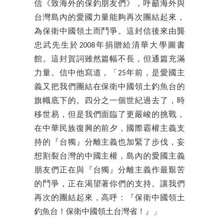
信《致海外的保釣朋友們》，呼籲海外與
台灣島內的愛國力量能夠再次團結起來，
為保衛中國領土而鬥爭。這封信後來由龔
忠武先生於2008年捐贈給清華大學圖書
館。這封賀詞雖然篇幅不長，但通篇充滿
力量。信中他寫道，「25年前，是愛國主
義又把我們團結在保衛中國領土釣魚台的
旗幟底下的。四分之一個世紀過去了，時
移世易，但是我們面臨了更嚴峻的挑戰，
在中華民族復興的前夕，國際霸權主義支
持的『台獨』分離主義也加緊了步伐，妄
想割裂台灣的中國主權，島內的愛國主義
朋友們正在與『台獨』分離主義作最艱苦
的鬥爭，正在渴望著你們的支持。讓我們
再次的團結起來，高呼：『保衛中國領土
釣魚台！保衛中國領土台灣省！』」