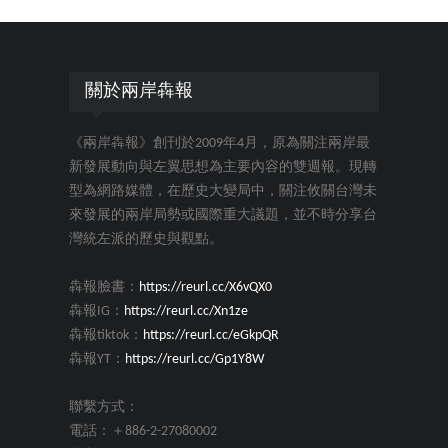
關於兩岸犇報
《兩岸犇報》創刊於2009年4月，原為關注兩岸最
新發展動向與左翼思想為主要內容的雙週報。現轉
型為網路媒體，在歷史大變局中，關注攸關台灣未
來發展的兩岸局勢或國際重大議題，並不時分享台
灣統左派的歷史與觀點。
犇報臉書：
https://reurl.cc/X6vQX0
犇報IG：
https://reurl.cc/Xn1ze
犇報tiktok：
https://reurl.cc/eGkpQR
犇報YT：
https://reurl.cc/Gp1Y8W
聯繫方式：
電話：＋886-2-27080002