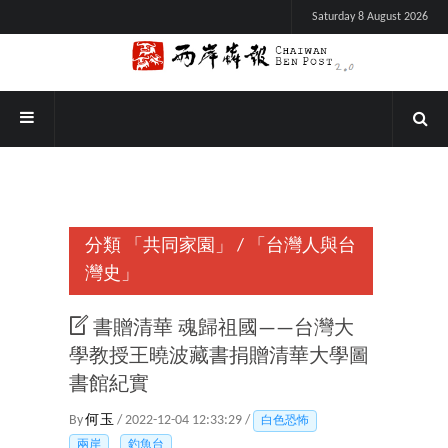
Saturday 8 August 2026
分類
「共同家園」
/
「台灣人與台
灣史」
書贈清華 魂歸祖國——台灣大
學教授王曉波藏書捐贈清華大學圖
書館紀實
By
何玉
/ 2022-12-04 12:33:29 /
白色恐怖
兩岸
釣魚台