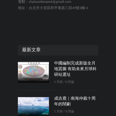
電郵：chaiwanbenpost@gmail.com
地址：台北市大安區和平東路三段49號3樓-4
最新文章
中國編制完成新版全月
地質圖 有助未來月球科
研站選址
1 天前 / 0 評論
成吉鹿｜南海仲裁十周
年的鬧劇
1 天前 / 0 評論