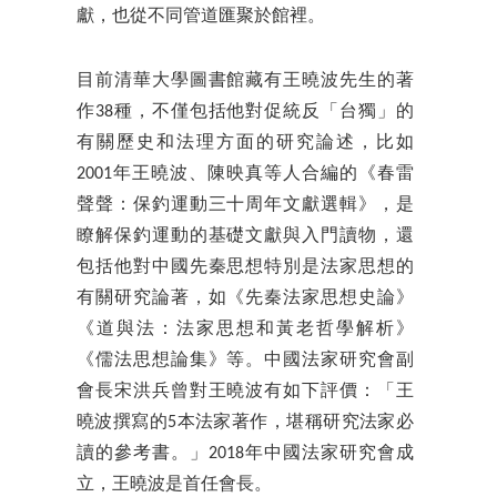
獻，也從不同管道匯聚於館裡。
目前清華大學圖書館藏有王曉波先生的著
作38種，不僅包括他對促統反「台獨」的
有關歷史和法理方面的研究論述，比如
2001年王曉波、陳映真等人合編的《春雷
聲聲：保釣運動三十周年文獻選輯》，是
瞭解保釣運動的基礎文獻與入門讀物，還
包括他對中國先秦思想特別是法家思想的
有關研究論著，如《先秦法家思想史論》
《道與法：法家思想和黃老哲學解析》
《儒法思想論集》等。中國法家研究會副
會長宋洪兵曾對王曉波有如下評價：「王
曉波撰寫的5本法家著作，堪稱研究法家必
讀的參考書。」2018年中國法家研究會成
立，王曉波是首任會長。