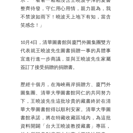
示：「看著一箱箱浸含王曉波手澤的愛書
整齊待發，守仁用心用情，親力親為，我
不禁淚如雨下！曉波天上地下有知，當含
笑感念！」
10月4日，清華圖書館與廈門外圖集團雙方
代表就王曉波先生圖書捐贈一事的具體事
宜進行進一步商議，並與王曉波先生家屬
簽訂了接受捐贈的捐贈書。
歷經十個月，在海峽兩岸捐贈方、廈門外
圖集團、清華大學圖書館同仁的共同努力
下，王曉波先生這批珍貴的藏書終於在清
華大學圖書館得以順利安家。清華大學圖
書館承諾，將在特藏收藏區域內，為這批
資料開闢「台大王曉波教授藏書」專區，