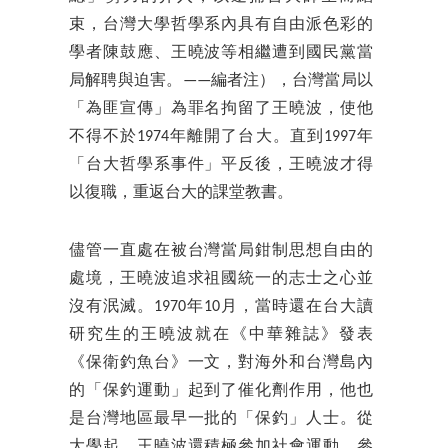
束，台灣大學哲學系內具有自由派色彩的
學者陳鼓應、王曉波等相繼遭到國民黨當
局解聘與迫害。——編者注），台灣當局以
「為匪宣傳」為罪名拘留了王曉波，使他
不得不於1974年離開了台大。直到1997年
「台大哲學系事件」平反後，王曉波才得
以復職，重返台大的課堂教書。
儘管一直處在被台灣當局鉗制思想自由的
處境，王曉波追求祖國統一的志士之心並
沒有泯滅。1970年10月，當時還在台大讀
研究生的王曉波就在《中華雜誌》發表
《保衛釣魚台》一文，對海外和台灣島內
的「保釣運動」起到了催化劑作用，他也
是台灣地區最早一批的「保釣」人士。從
大學起，王曉波還積極參加社會運動，參