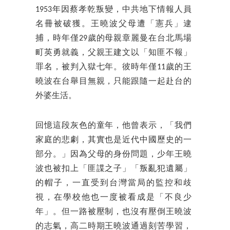
1953年因蔡孝乾叛變，中共地下情報人員
名冊被破獲。王曉波父母遭「憲兵」逮
捕，時年僅29歲的母親章麗曼在台北馬場
町英勇就義，父親王建文以「知匪不報」
罪名，被判入獄七年。彼時年僅11歲的王
曉波在台舉目無親，只能跟隨一起赴台的
外婆生活。
回憶這段灰色的童年，他曾表示，「我們
家庭的悲劇，其實也是近代中國歷史的一
部分。」因為父母的身份問題，少年王曉
波也被扣上「匪諜之子」「叛亂犯遺屬」
的帽子，一直受到台灣當局的監控和歧
視，在學校他也一度被看成是「不良少
年」。但一路被壓制，也沒有壓倒王曉波
的志氣，高二時期王曉波通過刻苦學習，