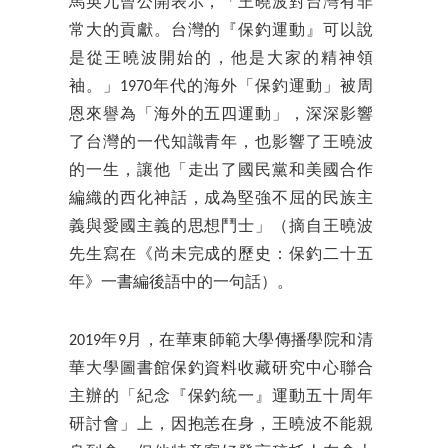
馬英九曾公開表示，「王曉波對台灣有非
常大的貢獻。台灣的『保釣運動』可以說
是從王曉波開始的，他是大家的精神領
袖。」1970年代的海外「保釣運動」被周
恩來譽為「海外的五四運動」，深深影響
了台灣的一代知識青年，也影響了王曉波
的一生，讓他「走出了國民黨和美國合作
編織的西化神話，成為堅強不屈的民族主
義與愛國主義的思想鬥士」（摘自王曉波
先生寫在《尚未完成的歷史：保釣二十五
年》一書編後語中的一句話）。
2019年9月，在華東師範大學傳播學院和清
華大學圖書館保釣資料收藏研究中心聯合
主辦的「紀念『保釣統一』運動五十周年
研討會」上，因抱恙在身，王曉波不能親