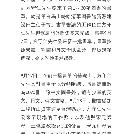
周只能工作2天，2021年5月28日，筆者收
到方守仁先生發來了第1～30箱圖書的書
單。於是筆者馬上轉給清華圖書館資源建
設部主任于甯。書單審讀的工作也由方守
仁先生聯繫廈門外圖集團來完成。當年9月
7日，方守仁先生發來新一批書單，書單按
照繁體、簡體和外文予以區分，排版規範
簡潔，令人對他肅然起敬。
9月27日，在前一撥書單的基礎上，方守仁
先生又對書單予以分類匯總，贈書總冊數
為6070冊，除中文圖書外，還有少量的英
文、日文、韓文書籍。9月28日，贈書從加
工場所由貨車運至台灣碼頭，方守仁先生
發來了現場的工作照，以及他與宋元師
母、王曉波教授女兒的發言。宋元師母表