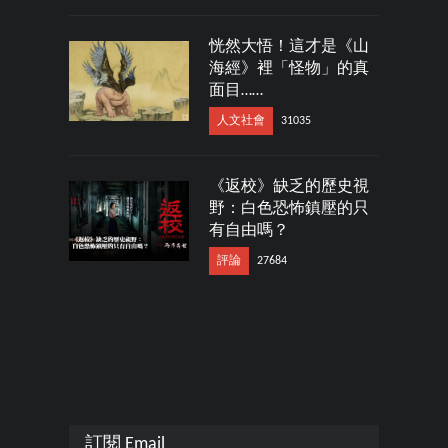
恍然大悟！這才是《山
海經》裡「怪物」的真
面目……
人文社會
31035
《返校》缺乏的歷史視
野：白色恐怖鎮壓的只
有自由嗎？
評論
27684
訂閱 Email