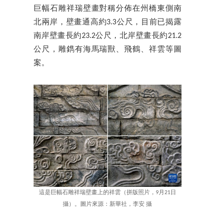
巨幅石雕祥瑞壁畫對稱分佈在州橋東側南
北兩岸，壁畫通高約3.3公尺，目前已揭露
南岸壁畫長約23.2公尺，北岸壁畫長約21.2
公尺，雕鐫有海馬瑞獸、飛鶴、祥雲等圖
案。
這是巨幅石雕祥瑞壁畫上的祥雲（拼版照片，9月21日
攝）。圖片來源：新華社，李安 攝