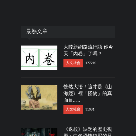
最熱文章
大陸新網路流行語 你今
天「內卷」了嗎？
人文社會
177210
恍然大悟！這才是《山
海經》裡「怪物」的真
面目……
人文社會
31081
《返校》缺乏的歷史視