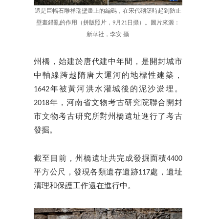
這是巨幅石雕祥瑞壁畫上的編碼，在宋代砌築時起到防止
壁畫錯亂的作用（拼版照片，9月21日攝）。圖片來源：
新華社，李安 攝
州橋，始建於唐代建中年間，是開封城市
中軸線跨越隋唐大運河的地標性建築，
1642年被黃河洪水灌城後的泥沙淤埋。
2018年，河南省文物考古研究院聯合開封
市文物考古研究所對州橋遺址進行了考古
發掘。
截至目前，州橋遺址共完成發掘面積4400
平方公尺，發現各類遺存遺跡117處，遺址
清理和保護工作還在進行中。