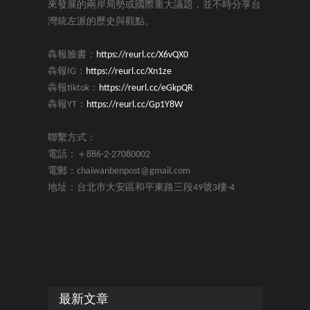
來發展的兩岸局勢或國際重大議題，並不時分享台
灣統左派的歷史與觀點。
犇報臉書：
https://reurl.cc/X6vQX0
犇報IG：
https://reurl.cc/Xn1ze
犇報tiktok：
https://reurl.cc/eGkpQR
犇報YT：
https://reurl.cc/Gp1Y8W
聯繫方式：
電話：＋886-2-27080002
電郵：chaiwanbenpost@gmail.com
地址：台北市大安區和平東路三段49號3樓-4
最新文章