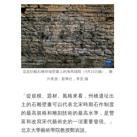
這是巨幅石雕祥瑞壁畫上的海馬瑞獸（9月21日攝）。圖
片來源：新華社，李安 攝
「從規模、題材、風格來看，州橋遺址出
土的石雕壁畫可以代表北宋時期石作制度
的最高規格和雕刻技術的最高水準，是豐
富和改寫宋代藝術史的一項重要發現。」
北京大學藝術學院教授鄭岩說。