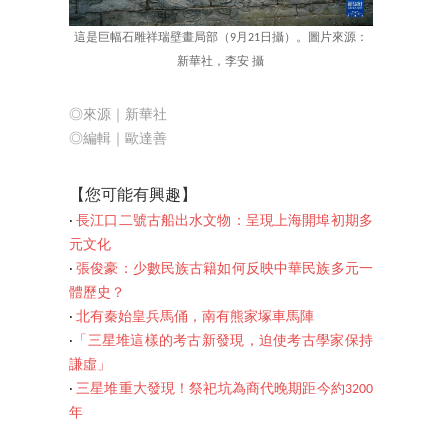
這是巨幅石雕祥瑞壁畫局部（9月21日攝）。圖片來源：
新華社，李安 攝
◎來源｜新華社
◎編輯｜歐達善
【您可能
有興趣】
‧
長江口二號古船出水文物：呈現上海開埠初期多
元文化
‧
張俊豪：少數民族古籍如何反映中華民族多元一
體歷史？
‧
北有秦始皇兵馬俑，南有熊家塚車馬陣
‧
「三星堆這樣的考古新發現，迫使考古學家保持
謙虛」
‧
三星堆重大發現！祭祀坑為商代晚期距今約3200
年