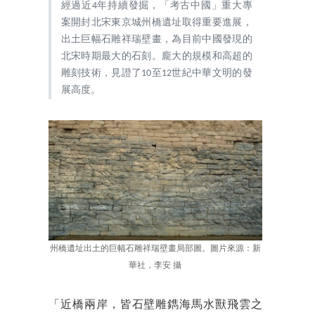
經過近4年持續發掘，「考古中國」重大專
案開封北宋東京城州橋遺址取得重要進展，
出土巨幅石雕祥瑞壁畫，為目前中國發現的
北宋時期最大的石刻。龐大的規模和高超的
雕刻技術，見證了10至12世紀中華文明的發
展高度。
州橋遺址出土的巨幅石雕祥瑞壁畫局部圖。圖片來源：新
華社，李安 攝
「近橋兩岸，皆石壁雕鐫海馬水獸飛雲之