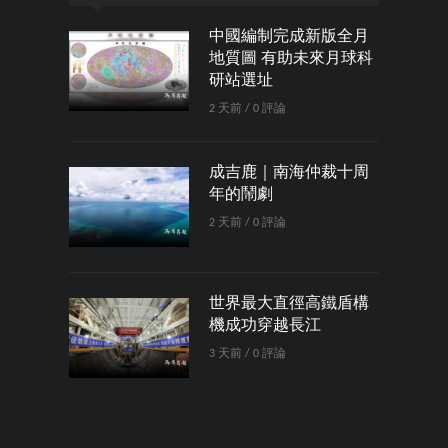
中國編制完成新版全月
地質圖 有助未來月球科
研站選址
2 天前 / 0 評論
成吉鹿｜南海仲裁十周
年的鬧劇
2 天前 / 0 評論
世界最大直徑高鐵盾構
機成功穿越長江
3 天前 / 0 評論