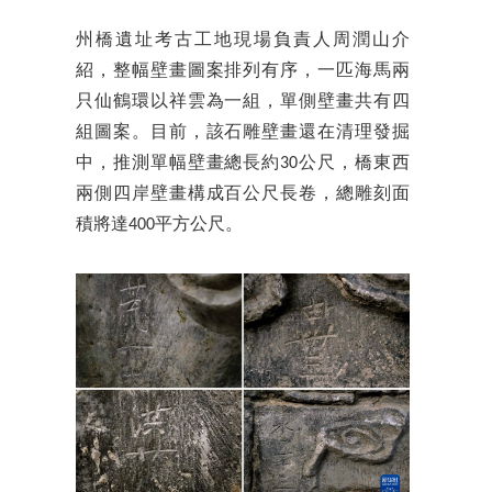
州橋遺址考古工地現場負責人周潤山介
紹，整幅壁畫圖案排列有序，一匹海馬兩
只仙鶴環以祥雲為一組，單側壁畫共有四
組圖案。目前，該石雕壁畫還在清理發掘
中，推測單幅壁畫總長約30公尺，橋東西
兩側四岸壁畫構成百公尺長卷，總雕刻面
積將達400平方公尺。