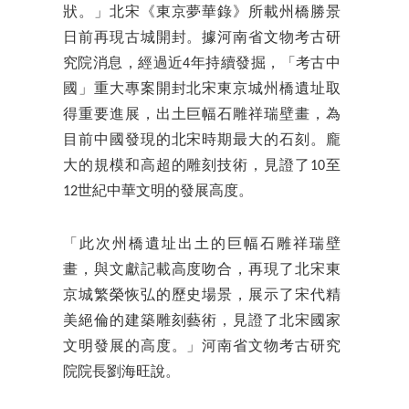
狀。」北宋《東京夢華錄》所載州橋勝景
日前再現古城開封。據河南省文物考古研
究院消息，經過近4年持續發掘，「考古中
國」重大專案開封北宋東京城州橋遺址取
得重要進展，出土巨幅石雕祥瑞壁畫，為
目前中國發現的北宋時期最大的石刻。龐
大的規模和高超的雕刻技術，見證了10至
12世紀中華文明的發展高度。
「此次州橋遺址出土的巨幅石雕祥瑞壁
畫，與文獻記載高度吻合，再現了北宋東
京城繁榮恢弘的歷史場景，展示了宋代精
美絕倫的建築雕刻藝術，見證了北宋國家
文明發展的高度。」河南省文物考古研究
院院長劉海旺說。