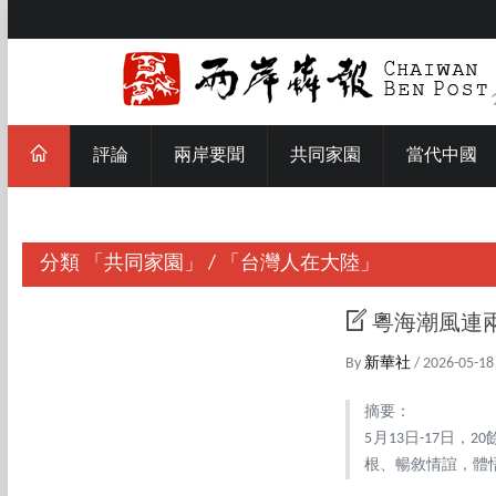
評論
兩岸要聞
共同家園
當代中國
分類
「共同家園」
/
「台灣人在大陸」
粵海潮風連
By
新華社
/ 2026-05-18
摘要：
5月13日-17日
根、暢敘情誼，體