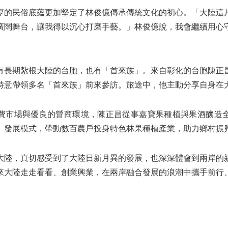
厚的民俗底蘊更加堅定了林俊億傳承傳統文化的初心。「大陸這
廣闊舞台，讓我得以沉心打磨手藝。」林俊億說，我會繼續用心
。
有長期紮根大陸的台胞，也有「首來族」。來自彰化的台胞陳正
次特意帶領多名「首來族」前來參訪。旅途中，他主動分享自身在
費市場與優良的營商環境，陳正昌從事嘉寶果種植與果酒釀造
戶」發展模式，帶動數百農戶投身特色林果種植產業，助力鄉村振
大陸，真切感受到了大陸日新月異的發展，也深深體會到兩岸的
來大陸走走看看、創業興業，在兩岸融合發展的浪潮中攜手前行