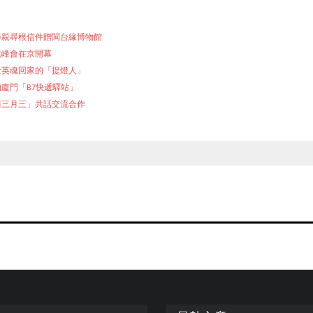
尋親尋根信件贈閩台緣博物館
化峰會在京開幕
士英魂回家的「提燈人」
廈門「B7快遞驛站」
西三月三」共話交流合作