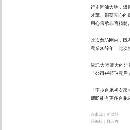
行走潮汕大地，濃
才華、鑽研匠心的
用心傳承非遺精髓
此次參訪團內，既
農業20餘年，此
依託大陸龐大的消
「公司+科研+農
「不少台胞初次來
期盼能有更多台胞
◎來源｜新華社
◎編輯｜魏三多