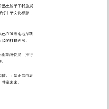
片熱土給予了我施展
守好中華文化根脈，
昌已在閩粵兩地深耕
大陸的打拼經歷。
全產業鏈發展，推行
興。
親情。」陳正昌由衷
、共贏未來。