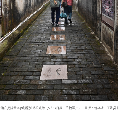
台胞在揭陽普寧參觀潮汕傳統建築（5月14日攝，手機照片）。圖源：新華社，王承昊 