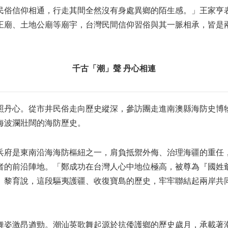
民俗信仰相通，行走其間全然沒有身處異鄉的陌生感。」王家亨
王廟、土地公廟等廟宇，台灣民間信仰習俗與其一脈相承，皆是
千古「潮」聲
丹心相連
照丹心。從市井民俗走向歷史縱深，參訪團走進南澳縣海防史博
海波瀾壯闊的海防歷史。
兵府是東南沿海海防樞紐之一，肩負抵禦外侮、治理海疆的重任
者的前沿陣地。「鄭成功在台灣人心中地位極高，被尊為『國姓
」黎育說，這段驅夷護疆、收復寶島的歷史，牢牢聯結起兩岸共
舞姿激昂遒勁。潮汕英歌舞起源於抗倭護鄉的歷史歲月，承載著