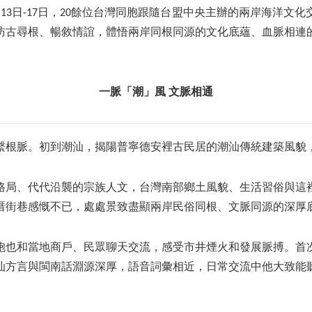
13日-17日，20餘位台灣同胞跟隨台盟中央主辦的兩岸海洋文
訪古尋根、暢敘情誼，體悟兩岸同根同源的文化底蘊、血脈相連
一脈「潮」風
文脈相通
繫根脈。初到潮汕，揭陽普寧德安裡古民居的潮汕傳統建築風貌
格局、代代沿襲的宗族人文，台灣南部鄉土風貌、生活習俗與這
厝街巷感慨不已，處處景致盡顯兩岸民俗同根、文脈同源的深厚
胞也和當地商戶、民眾聊天交流，感受市井煙火和發展脈搏。首
汕方言與閩南話淵源深厚，語音詞彙相近，日常交流中他大致能