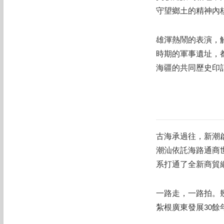
守望鄉土的精神內
雄渾熱鬧的表演，
時期的軍事遺址，
海疆的共同歷史印
古海承過往，新潮
潮汕依託海路通商
系打通了全新商貿
一路走，一路拍。
紮根廣東發展30餘