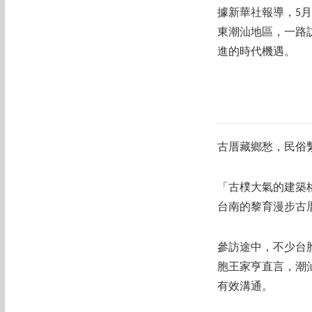
據新華社報導，5月
東潮汕地區，一路
進的時代機遇。
古厝藏鄉愁，民俗
「古樸大氣的建築
台南的黎育漫步古
參訪途中，不少台
胞王家亨直言，潮
有效溝通。