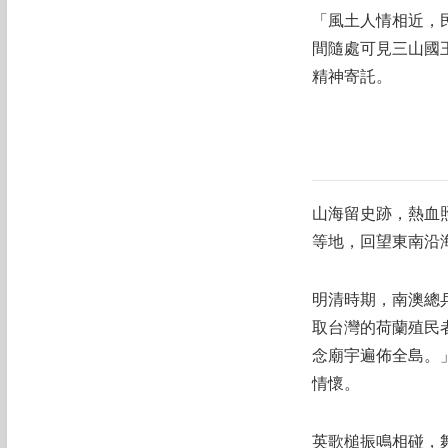
「風土人情相近，
間隨處可見三山國
精神寄託。
山海留史跡，熱血
等地，回望東南沿
明清時期，南澳總
取台灣的荷蘭殖民
念廟宇遍佈全島。
情懷。
英歌槌振鳴相碰，