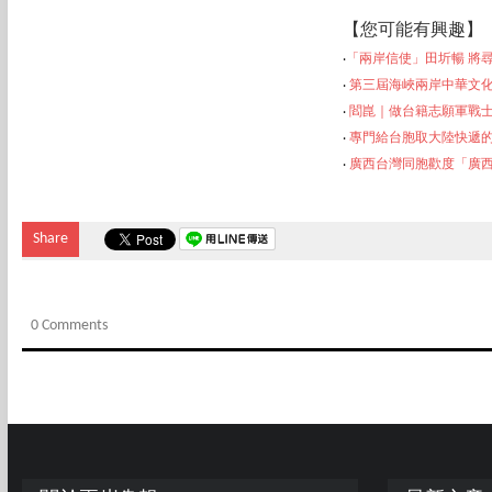
【
您可能有興趣】
‧
「兩岸信使」田圻暢 將
‧
第三屆海峽兩岸中華文
‧
閻崑｜做台籍志願軍戰
‧
專門給台胞取大陸快遞的
‧
廣西台灣同胞歡度「廣
Share
0 Comments