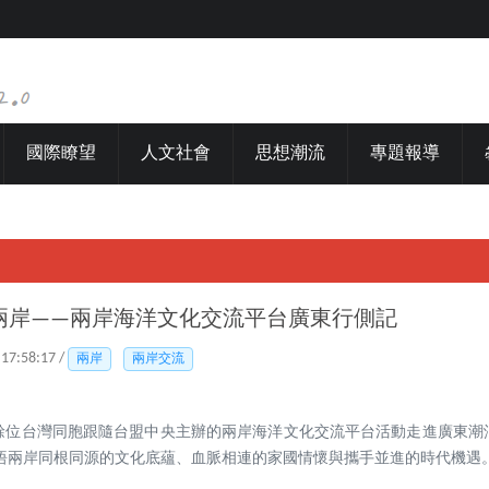
國際瞭望
人文社會
思想潮流
專題報導
兩岸——兩岸海洋文化交流平台廣東行側記
 17:58:17 /
兩岸
兩岸交流
，20餘位台灣同胞跟隨台盟中央主辦的兩岸海洋文化交流平台活動走進廣東
悟兩岸同根同源的文化底蘊、血脈相連的家國情懷與攜手並進的時代機遇