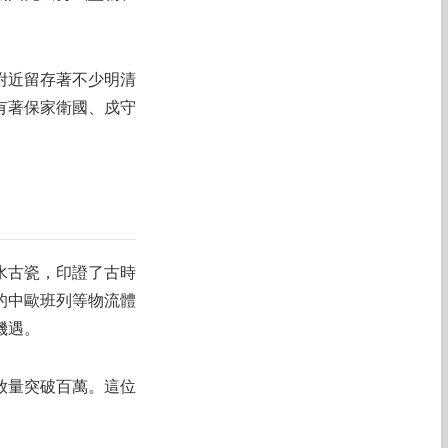
附近留存著不少明清
有著保家衛國、戍守
水古瓷，印證了古時
的中歐班列等物流體
機遇。
放量突破百萬。這位