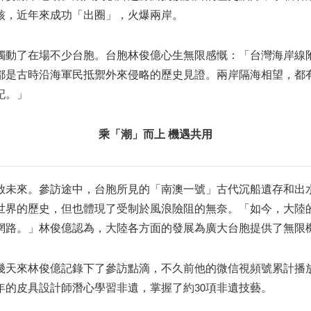
核，近年來成功「出圈」，火爆兩岸。
觸動了在場不少台胞。台胞林俊億心生無限感慨：「台灣海岸線
都是古時沿海軍民抵禦外來侵略的歷史見證。兩岸隔海相望，都
記。」
乘「潮」而上
機遇共用
啟未來。參訪途中，台胞所見的「南澳一號」古代沉船遺存和出
世界的歷史，但也體現了受制於風浪險阻的無奈。「如今，大陸
網路。」林俊億認為，大陸各方面的發展為廣大台胞提供了無限
幾天來林俊億記錄下了參訪點滴，不久前他的微信視頻號累計播
年的皮具設計師潛心學習非遺，掌握了約30項非遺技藝。