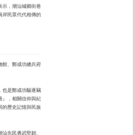
表示，潮汕城鄉街巷
兩岸民眾代代相傳的
物館、鄭成功總兵府
，也是鄭成功驅逐竊
爺』，相關信仰與紀
同的歷史記憶與民族
潮汕先民勇武堅韌、