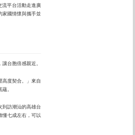
化交流平台活動走進廣
的家國情懷與攜手並
，讓台胞倍感親近。
裡高度契合。」來自
底蘊。
次到訪潮汕的高雄台
聽懂七成左右，可以