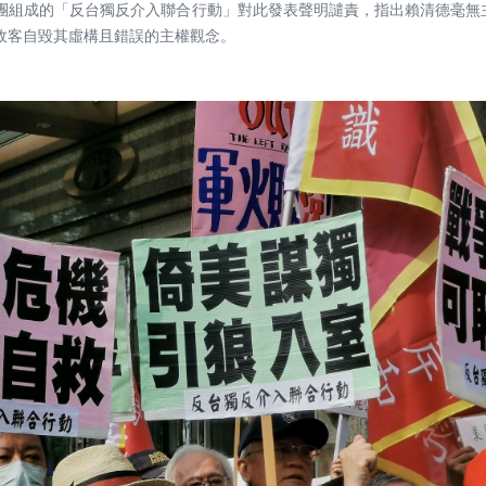
團組成的「反台獨反介入聯合行動」對此發表聲明譴責，指出賴清德毫無
政客自毀其虛構且錯誤的主權觀念。