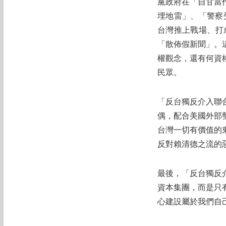
黨政府在「自甘當
埋地雷」、「警察
台灣推上戰場、打
「散佈假新聞」。
權觀念，還有何資
民眾。
「反台獨反介入聯
偶，配合美國外部
台灣一切有價值的
反對賴清德之流的
最後，「反台獨反
資本集團，而是只
心建設屬於我們自