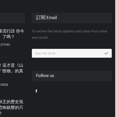
訂閱 Email
路流行語 你今
To receive the latest updates and Latest Posts enter
」了嗎？
your email.
177193
！這才是《山
「怪物」的真
Follow us
31032
缺乏的歷史視
恐怖鎮壓的只
？