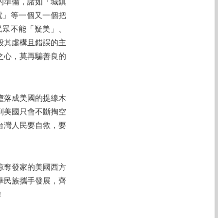
的準備，諸如「城鎮
電」等一個又一個把
民眾不能「疑美」、
毀其虛構且錯誤的主
之心，莫再騙善良的
墮落成美國的提線木
到美國只會不斷掏空
台灣人民要自救，要
掠奪發家的美國西方
華民族攜手發展，齊
！