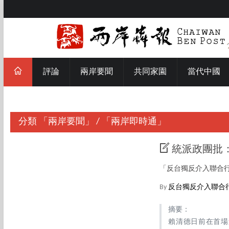
評論
兩岸要聞
共同家園
當代中國
分類
「兩岸要聞」
/
「兩岸即時通」
統派政團批
「反台獨反介入聯合
By
反台獨反介入聯合
摘要：
賴清德日前在首場