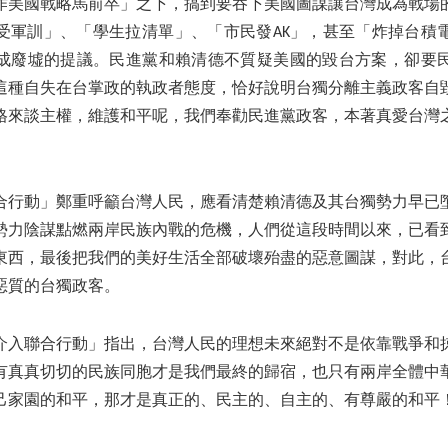
作美國戰略馬前卒」之下，搞到要吞下美國圖謀讓台灣成為戰場
受軍訓」、「學生拉清單」、「市民發AK」，甚至「炸掉台積
成廢墟的提議。民進黨和賴清德不質疑美國的毀台方案，卻要
這種自失在台掌政的執政者態度，恰好說明台獨分離主義政客自
格來談主權，維護和平呢，我們奉勸民進黨政客，本著真愛台灣
合行動」鄭重呼籲台灣人民，應看清楚賴清德及其台獨勢力早已
勢力陰謀點燃兩岸民族內戰的危機，人們從這段時間以來，已看
東西，最後把我們的美好生活全部破壞殆盡的惡意圖謀，對此，
惡質的台獨政客。
介入聯合行動」指出，台灣人民的理想未來絕對不是依靠戰爭和
有真真切切的民族同胞才是我們最終的歸宿，也只有兩岸全體中
己家園的和平，那才是真正的、民主的、自主的、有尊嚴的和平