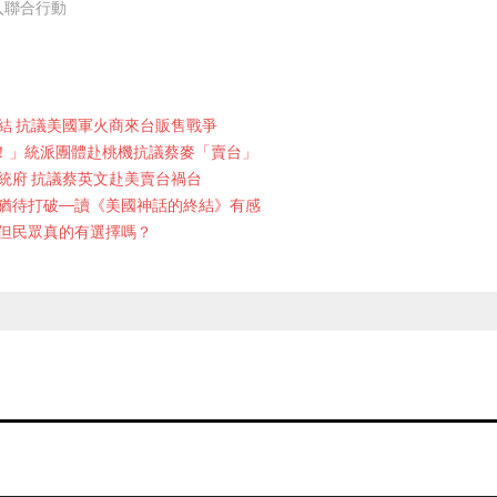
入聯合行動
結 抗議美國軍火商來台販售戰爭
！」統派團體赴桃機抗議蔡麥「賣台」
統府 抗議蔡英文赴美賣台禍台
猶待打破──讀《美國神話的終結》有感
但民眾真的有選擇嗎？