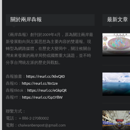
關於兩岸犇報
最新文章
《兩岸犇報》創刊於2009年4月，原為關注兩岸最
新發展動向與左翼思想為主要內容的雙週報。現
轉型為網路媒體，在歷史大變局中，關注攸關台
灣未來發展的兩岸局勢或國際重大議題，並不時
分享台灣統左派的歷史與觀點。
犇報臉書：
https://reurl.cc/X6vQX0
犇報IG：
https://reurl.cc/Xn1ze
犇報tiktok：
https://reurl.cc/eGkpQR
犇報YT：
https://reurl.cc/Gp1Y8W
聯繫方式：
電話：＋886-2-27080002
電郵：chaiwanbenpost@gmail.com