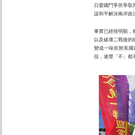
日愛國鬥爭所爭取
謀和平解決兩岸政
事實已經很明顯，
以及破壞二戰後的
變成一味依附美國
役，連聲「不」都