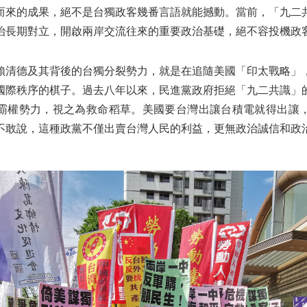
而來的成果，絕不是台獨政客幾番言語就能撼動。當前，「九二
治長期對立，開啟兩岸交流往來的重要政治基礎，絕不容投機政
賴清德及其背後的台獨分裂勢力，就是在追隨美國「印太戰略」
國際秩序的棋子。過去八年以來，民進黨政府拒絕「九二共識」
霸權勢力，視之為救命稻草。美國要台灣出讓台積電就得出讓
不敢說，這種政黨不僅出賣台灣人民的利益，更無政治誠信和政