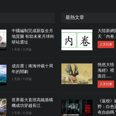
最熱文章
中國編制完成新版全月
大陸新網
地質圖 有助未來月球科
天「內卷
研站選址
人文社會
1 天前 / 0 評論
恍然大悟
成吉鹿｜南海仲裁十周
海經》裡
年的鬧劇
面目……
1 天前 / 0 評論
人文社會
世界最大直徑高鐵盾構
《返校》
機成功穿越長江
野：白色
有自由嗎
2 天前 / 0 評論