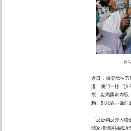
圖為
近日，賴清德在選
港、澳門一樣「沒
裂、點燃國家內戰
動」對此表示強烈
「反台獨反介入聯
國家和國際組織所