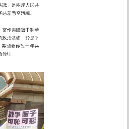
共識」是兩岸人民共
客惡意憑空污衊。
，當作美國遏中制華
的政治基礎，於是乎
，美國要你改一年兵
治倫理。