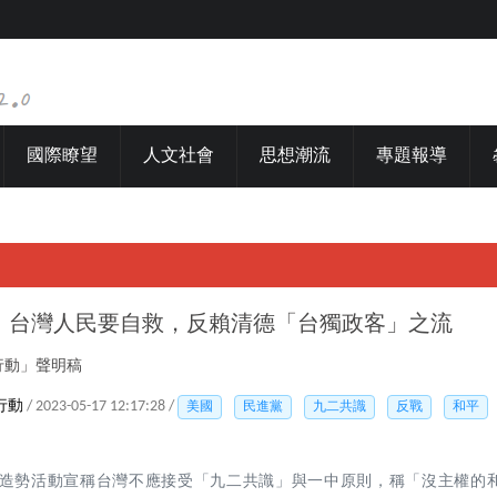
國際瞭望
人文社會
思想潮流
專題報導
：台灣人民要自救，反賴清德「台獨政客」之流
行動」聲明稿
行動
/ 2023-05-17 12:17:28 /
美國
民進黨
九二共識
反戰
和平
造勢活動宣稱台灣不應接受「九二共識」與一中原則，稱「沒主權的