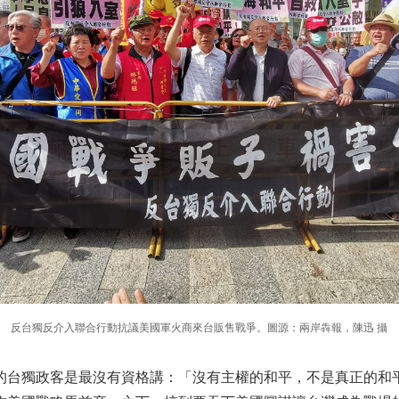
反台獨反介入聯合行動抗議美國軍火商來台販售戰爭。圖源：兩岸犇報，陳迅 攝
的台獨政客是最沒有資格講：「沒有主權的和平，不是真正的和