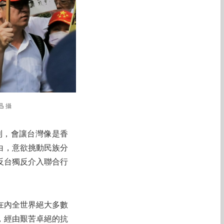
迅 攝
則，會讓台灣像是香
白，意欲挑動民族分
反台獨反介入聯合行
在內全世界絕大多數
，經由艱苦卓絕的抗