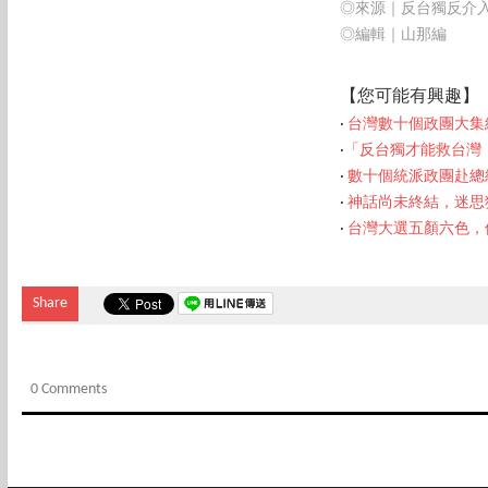
◎來源｜反台獨反介
◎編輯｜山那編
【您
可能有興趣】
‧
台灣數十個政團大集
‧
「反台獨才能救台灣
‧
數十個統派政團赴總
‧
神話尚未終結，迷思
‧
台灣大選五顏六色，
Share
0 Comments