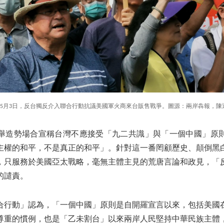
5月3日，反台獨反介入聯合行動抗議美國軍火商來台販售戰爭。圖源：兩岸犇報，陳
舉造勢場合宣稱台灣不應接受「九二共識」與「一個中國」原
主權的和平，不是真正的和平」。針對這一番罔顧歷史、顛倒黑
，只服務於美國亞太戰略，毫無主體主見的荒唐言論和政見，「
的譴責。
合行動」認為，「一個中國」原則是自開羅宣言以來，包括美國
尊重的慣例，也是「乙未割台」以來兩岸人民堅持中華民族主體