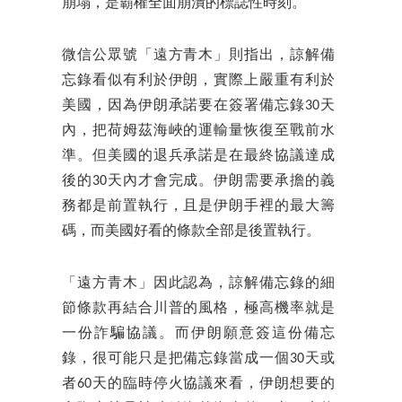
崩塌，是霸權全面崩潰的標誌性時刻。
微信公眾號「遠方青木」則指出，諒解備
忘錄看似有利於伊朗，實際上嚴重有利於
美國，因為伊朗承諾要在簽署備忘錄30天
內，把荷姆茲海峽的運輸量恢復至戰前水
準。但美國的退兵承諾是在最終協議達成
後的30天內才會完成。伊朗需要承擔的義
務都是前置執行，且是伊朗手裡的最大籌
碼，而美國好看的條款全部是後置執行。
「遠方青木」因此認為，諒解備忘錄的細
節條款再結合川普的風格，極高機率就是
一份詐騙協議。而伊朗願意簽這份備忘
錄，很可能只是把備忘錄當成一個30天或
者60天的臨時停火協議來看，伊朗想要的