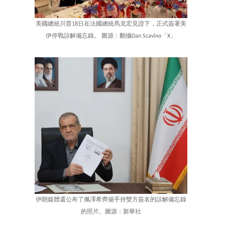
美國總統川普18日在法國總統馬克宏見證下，正式簽署美
伊停戰諒解備忘錄。 圖源：翻攝Dan Scavino「X」
伊朗媒體還公布了佩澤希齊揚手持雙方簽名的諒解備忘錄
的照片。圖源：新華社