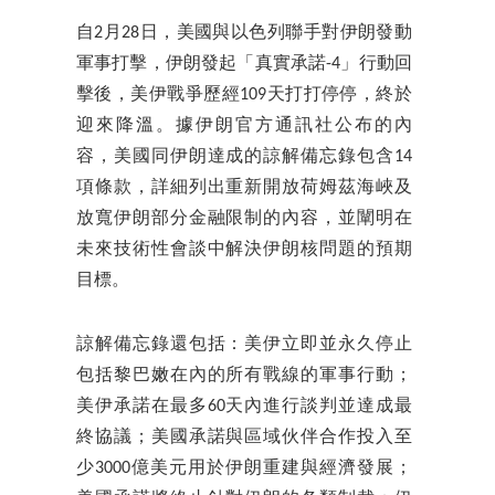
自2月28日，美國與以色列聯手對伊朗發動
軍事打擊，伊朗發起「真實承諾-4」行動回
擊後，美伊戰爭歷經109天打打停停，終於
迎來降溫。據伊朗官方通訊社公布的內
容，美國同伊朗達成的諒解備忘錄包含14
項條款，詳細列出重新開放荷姆茲海峽及
放寬伊朗部分金融限制的內容，並闡明在
未來技術性會談中解決伊朗核問題的預期
目標。
諒解備忘錄還包括：美伊立即並永久停止
包括黎巴嫩在內的所有戰線的軍事行動；
美伊承諾在最多60天內進行談判並達成最
終協議；美國承諾與區域伙伴合作投入至
少3000億美元用於伊朗重建與經濟發展；