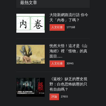
最熱文章
大陸新網路流行語 你今
天「內卷」了嗎？
人文社會
177168
恍然大悟！這才是《山
海經》裡「怪物」的真
面目……
人文社會
30945
《返校》缺乏的歷史視
野：白色恐怖鎮壓的只
有自由嗎？
評論
27655