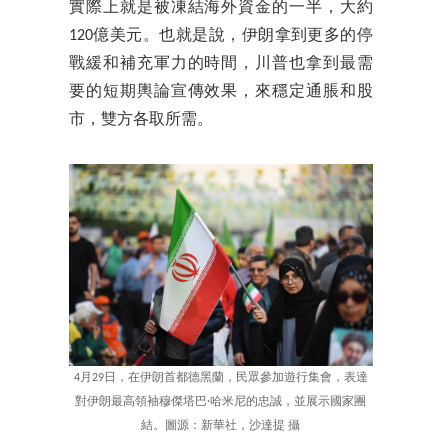
實際上就是被凍結海外資金的一半，大約
120億美元。也就是說，伊朗拿到更多的停
戰緩和補充軍力的時間，川普也拿到最需
要的短期輿論宣傳效果，來穩定通脹和股
市，雙方各取所需。
4月29日，在伊朗首都德黑蘭，民眾參加遊行集會，表達
對伊朗最高領袖穆傑塔巴·哈米尼的忠誠，並展示國家團
結。圖源：新華社，沙達提 攝