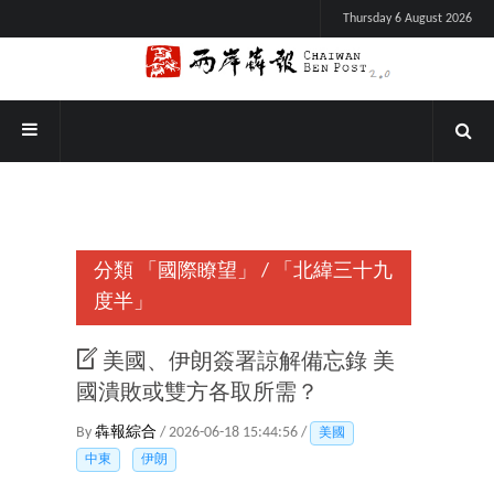
Thursday 6 August 2026
分類
「國際瞭望」
/
「北緯三十九
度半」
美國、伊朗簽署諒解備忘錄 美
國潰敗或雙方各取所需？
By
犇報綜合
/ 2026-06-18 15:44:56 /
美國
中東
伊朗