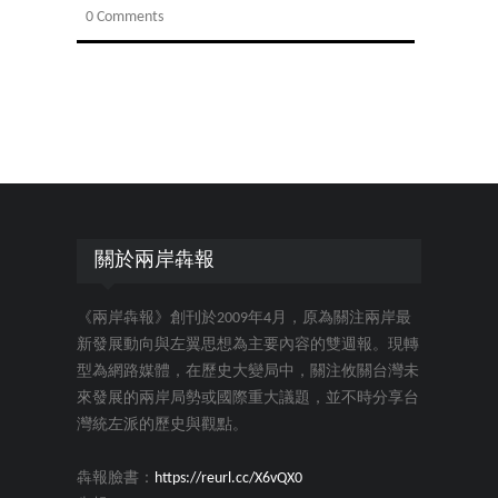
0 Comments
關於兩岸犇報
《兩岸犇報》創刊於2009年4月，原為關注兩岸最
新發展動向與左翼思想為主要內容的雙週報。現轉
型為網路媒體，在歷史大變局中，關注攸關台灣未
來發展的兩岸局勢或國際重大議題，並不時分享台
灣統左派的歷史與觀點。
犇報臉書：
https://reurl.cc/X6vQX0