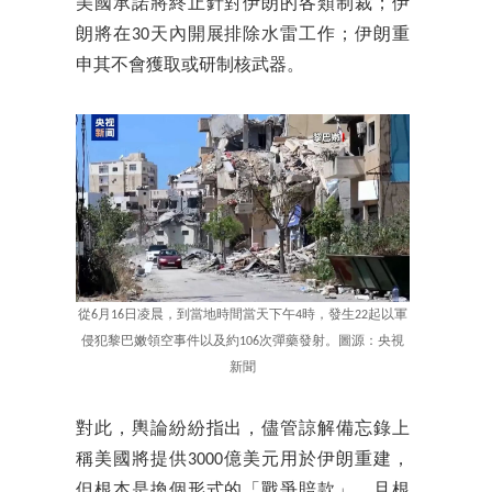
美國承諾將終止針對伊朗的各類制裁；伊
朗將在30天內開展排除水雷工作；伊朗重
申其不會獲取或研制核武器。
從6月16日凌晨，到當地時間當天下午4時，發生22起以軍
侵犯黎巴嫩領空事件以及約106次彈藥發射。圖源：央視
新聞
對此，輿論紛紛指出，儘管諒解備忘錄上
稱美國將提供3000億美元用於伊朗重建，
但根本是換個形式的「戰爭賠款」。且根