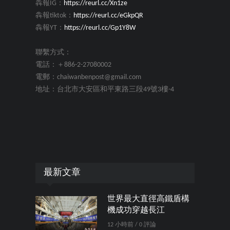
犇報IG：
https://reurl.cc/Xn1ze
犇報tiktok：
https://reurl.cc/eGkpQR
犇報YT：
https://reurl.cc/Gp1Y8W
聯繫方式：
電話：＋886-2-27080002
電郵：chaiwanbenpost@gmail.com
地址：台北市大安區和平東路三段49號3樓-4
最新文章
世界最大直徑高鐵盾構
機成功穿越長江
12 小時前 / 0 評論