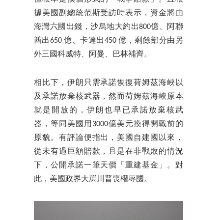
據美國副總統范斯受訪時表示，資金將由
海灣六國出錢，沙烏地大約出800億、阿聯
酋出650 億、卡達出450 億，剩餘部分由另
外三國科威特、阿曼、巴林補齊。
相比下，伊朗只需承諾恢復荷姆茲海峽以
及承諾放棄核武器，然而荷姆茲海峽原本
就是開放的，伊朗也早已承諾放棄核武
器，等同美國用3000億美元換得開戰前的
原貌。有評論便指出，美國自建國以來，
從未有過巨額賠款，且是在非戰敗的情況
下，公開承諾一筆天價「重建基金」。對
此，美國政界大罵川普喪權辱國。