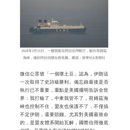
2026年3月15日，一艘貨船在阿拉伯灣航行，駛向荷姆茲
海峽，攝於阿拉伯聯合酋長國。圖源：新華社&美聯社
微信公眾號「一個壞土豆」認為，伊朗這
一次取得了史詩級勝利。備忘錄最後是否
執行已不重要，重點是美國擺明告訴全世
界：我打輸了，中東我管不了，荷姆茲海
峽也控制不住，盟友也保護不了，不僅搞
不定伊朗，還要賠錢。尤其對美國最致命
的，是盟友體系開始瓦解，國際信用徹底