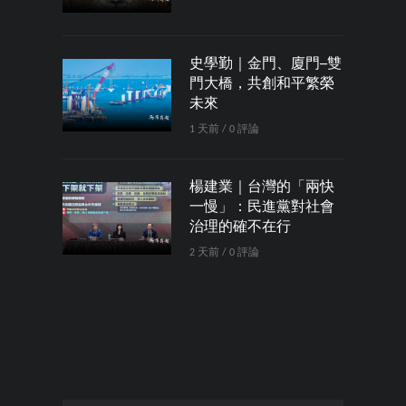
史學勤｜金門、廈門─雙
門大橋，共創和平繁榮
未來
1 天前 / 0 評論
楊建業｜台灣的「兩快
一慢」：民進黨對社會
治理的確不在行
2 天前 / 0 評論