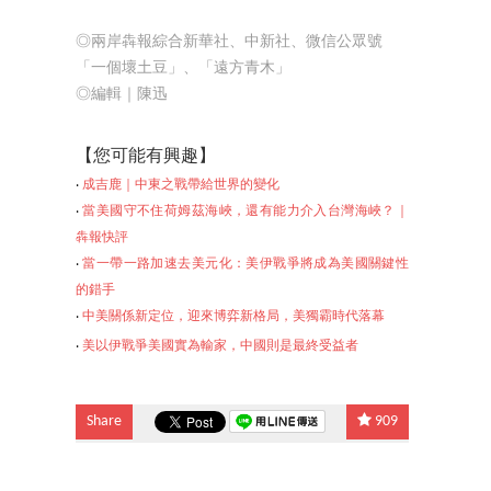
◎兩岸犇報綜合新華社、中新社、微信公眾號
「一個壞土豆」、「遠方青木」
◎編輯｜陳迅
【
您可能有興趣】
‧
成吉鹿｜中東之戰帶給世界的變化
‧
當美國守不住荷姆茲海峽，還有能力介入台灣海峽？｜
犇報快評
‧
當一帶一路加速去美元化：美伊戰爭將成為美國關鍵性
的錯手
‧
中美關係新定位，迎來博弈新格局，美獨霸時代落幕
‧
美以伊戰爭美國實為輸家，中國則是最終受益者
Share
909