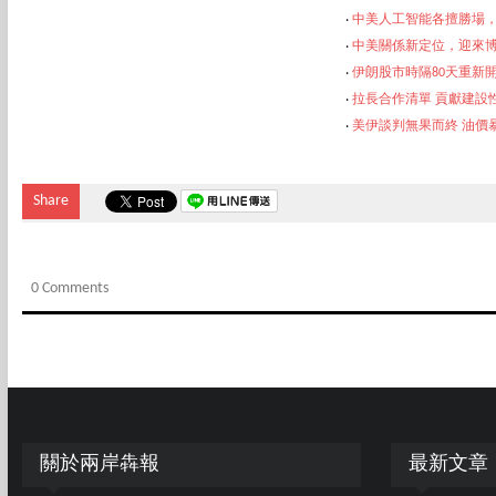
‧
中美人工智能各擅勝場
‧
中美關係新定位，迎來
‧
伊朗股市時隔80天重新
‧
拉長合作清單 貢獻建設
‧
美伊談判無果而終 油價
Share
0 Comments
關於兩岸犇報
最新文章