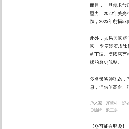
而且，一旦需求放
壓力。2022年美
跌，2023年虧損5
此外，如果美國經
國一季度經濟增速
的下調。美國密西
據的歷史低點。
多名策略師認為，
息，但估值高企、
◎來源｜新華社，記
◎編輯｜魏三多
【
您可能有興趣】