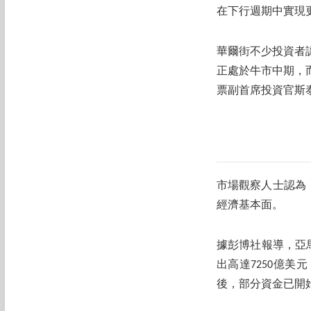
在下行週期中實現
華爾街不少投資者
正處於牛市中期，
票副首席投資官斯
市場觀察人士認為
經濟基本面。
據彭博社報導，亞馬
出高達7250億美
後，部分資金已開