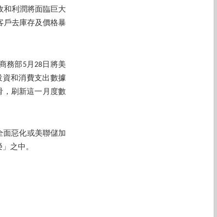
收和利潤將面臨巨大
、客戶去庫存及價格暴
務部5月28日將美
投資和消費支出數據
滑，刷新這一月度數
全面惡化或美聯儲加
榮」之中。