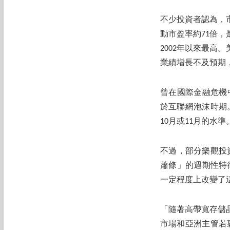
不少投資者認為，
動市盈率約71倍，
2002年以來最高
業績增長不及預期
曾在國際金融危機
於互聯網泡沫時期
10月或11月的水準
不過，部分樂觀投
蕭條」的週期性特
一定程度上改變了
「隨著高帶寬存儲
市場和亞洲主管若