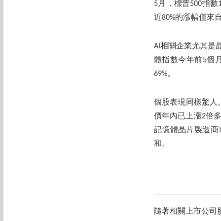
5月，標普500指
近80%的漲幅僅來
AI相關企業尤其
體指數今年前5個月
69%。
個股表現同樣驚人。
價年內已上漲2倍多
記憶體晶片製造商
和。
隨著相關上市公司