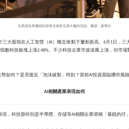
交易員在美國紐約證券交易所交易大廳內交談。圖源：新華社
市三大股指在人工智慧（AI）概念推動下屢創新高。6月1日，三
0指數科技板塊上漲2.48%。不少科技企業市值淩厲上漲，但市場
走勢如何？是否接近「泡沫破裂」時刻？當前AI投資面臨哪些風
AI相關產業表現如何
表現，科技股特別是半導體、存儲等AI相關企業堪稱「最靚的仔