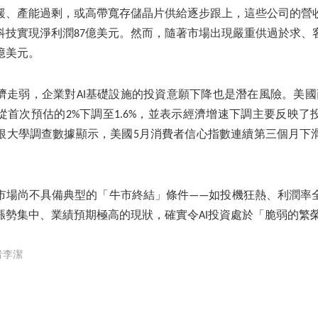
緩、產能過剩，或高帶寬存儲晶片供給逐步跟上，這些公司的營
光科技實現淨利潤87億美元。然而，隨著市場出現嚴重供過於求
8億美元。
濟走弱，企業對AI基礎設施的投資意願下降也是潛在風險。美國商
從首次預估的2%下調至1.6%，並表示經濟增速下調主要反映了
根大學調查數據顯示，美國5月消費者信心指數連續第三個月下
市場尚不具備典型的「牛市終結」條件——如投機狂熱、利潤率
漲勢集中、業績預期極高的現狀，確實令AI投資處於「脆弱的繁
者李潔