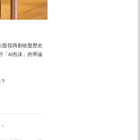
大股指再創收盤歷史
對「AI泡沫」的爭論
險？
」。