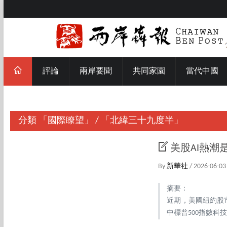
評論
兩岸要聞
共同家園
當代中國
分類
「國際瞭望」
/
「北緯三十九度半」
美股AI熱
By
新華社
/ 2026-06-03
摘要：
近期，美國紐約股
中標普500指數科