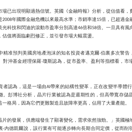
市場已出現明顯過熱信號。英國《金融時報》分析，從估值看，
是2008年國際金融危機以來最高水準；市銷率達15倍，已超過
。美光科技和閃迪的滾動市盈率分別高達46倍和58倍。一旦具有
，估值將面臨劇烈修正，並引發市場大幅震盪。
中精准預判美國房地產泡沫的知名投資者邁克爾·伯裏多次警告，
。對沖基金經理保羅·瓊斯認為，從市盈率、盈利等指標看，市場大
。
資者認為，這是一場由AI帶來的結構性變革，正在改變半導體行
徵。彭博社分析，晶片行業被認為是週期性的，但高帶寬存儲晶
這一格局，因為它們更難製造且故障率更高，佔用了大量產能。
晶片的發展，供應端發生了顯著變化，需求依然強勁。」英國極
裏·內德凱爾說，該行業有可能逐步轉向長期合同定價，從而削