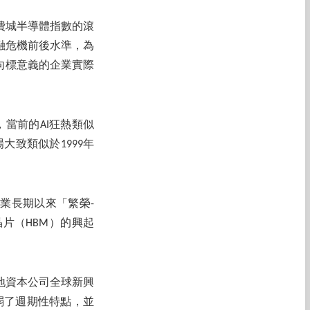
費城半導體指數的滾
金融危機前後水準，為
風向標意義的企業實際
當前的AI狂熱類似
致類似於1999年
業長期以來「繁榮-
片（HBM）的興起
地資本公司全球新興
弱了週期性特點，並