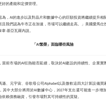
更好的產能和定價管理。
認為，AI的進步以及對晶片和數據中心的巨額投資將繼續提升相
而且我們認為牛市正在加速，市場可以繼續走高。」美國愛馬仕
泰韋·基亞瓦羅內說。
「AI繁榮」面臨哪些風險
，當前市場的AI狂熱能否延續，取決於AI建設的持續性、企業實
遜、元宇宙、谷歌母公司Alphabet以及微軟這四大計算設備買家
元，其中大部分將用於AI數據中心，2027年支出還可能進一步
始依賴債務融資，引發市場對其可持續性的質疑。