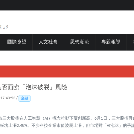
國際瞭望
人文社會
思想潮流
專題報導
潮是否面臨「泡沫破裂」風險
 17:40:53 /
金融
市三大股指在人工智慧（AI）概念推動下屢創新高。6月1日，三大股指
技板塊上漲2.48%。不少科技企業市值淩厲上漲，但市場對「AI泡沫」的