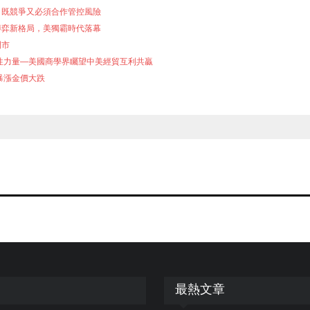
，既競爭又必須合作管控風險
博弈新格局，美獨霸時代落幕
開市
性力量──美國商學界矚望中美經貿互利共贏
暴漲金價大跌
最熱文章