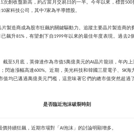
數11次創收盤新高，約占當月交易日的一半。今年以來，標普500
自10家科技公司，其中7家為半導體股。
是晶片製造商成為股市狂飆的關鍵驅動力。追蹤主要晶片製造商的
已飆升81%，有望創下自1999年以來的最佳年度表現。過去
截至5月底，英偉達作為市值5萬億美元的AI晶片龍頭，年內上
；閃迪漲幅高達600%。近期，美光科技和韓國三星電子、SK
市值均已邁過萬億美元門檻，這意味著它們的總市值突然超過
是否臨近泡沫破裂時刻
股價持續狂飆，近期市場對「AI泡沫」的討論明顯增多。