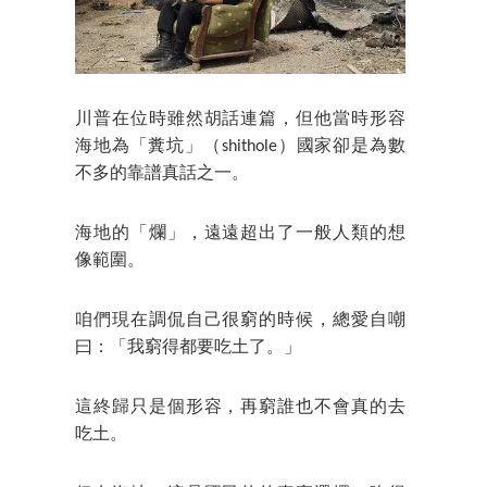
川普在位時雖然胡話連篇，但他當時形容
海地為「糞坑」（shithole）國家卻是為數
不多的靠譜真話之一。
海地的「爛」，遠遠超出了一般人類的想
像範圍。
咱們現在調侃自己很窮的時候，總愛自嘲
曰：「我窮得都要吃土了。」
這終歸只是個形容，再窮誰也不會真的去
吃土。