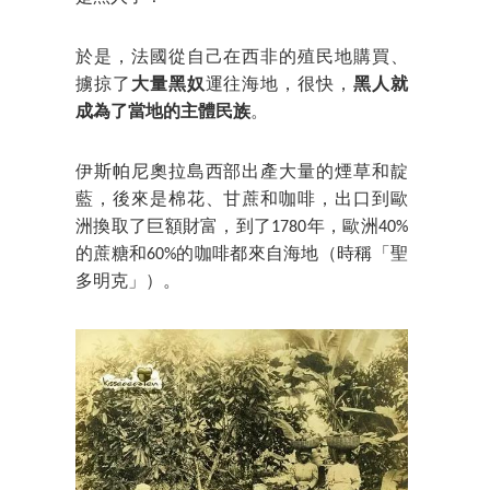
於是，法國從自己在西非的殖民地購買、
擄掠了
大量黑奴
運往海地，很快，
黑人就
成為了當地的主體民族
。
伊斯帕尼奧拉島西部出產大量的煙草和靛
藍，後來是棉花、甘蔗和咖啡，出口到歐
洲換取了巨額財富，到了1780年，歐洲40%
的蔗糖和60%的咖啡都來自海地（時稱「聖
多明克」）。