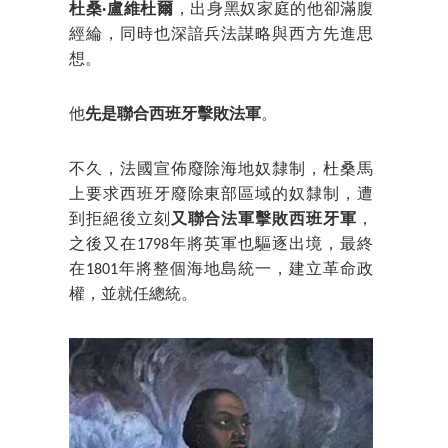
杜桑·盧維杜爾
，出身黑奴家庭的他卻滿腹
經綸，同時也深諳兵法謀略與西方先進思
想。
他
先是聯合西班牙擊敗法軍
。
不久，法國宣佈廢除海地奴隸制，杜桑馬
上要求西班牙廢除東部區域的奴隸制，遭
到拒絕後立刻
又聯合法軍擊敗西班牙軍
，
之後又在1798年將英軍也驅逐出境，最終
在1801年將整個海地島統一，建立革命政
權，並就任總統。