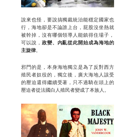
說來也怪，要說搞獨裁統治能穩定國家也
行，海地卻是不論誰上台，屁股沒坐熱就
被幹掉，沒有哪個領導人能鎮得住場子，
可以說，
政變、內亂從此開始成為海地的
主旋律
。
邪門的是，本身海地獨立是為了反對西方
殖民者奴役的，獨立後，廣大海地人該受
的壓迫還得繼續受著，只不過騎在頭上的
壓迫者從法國白人殖民者變成了本族人。