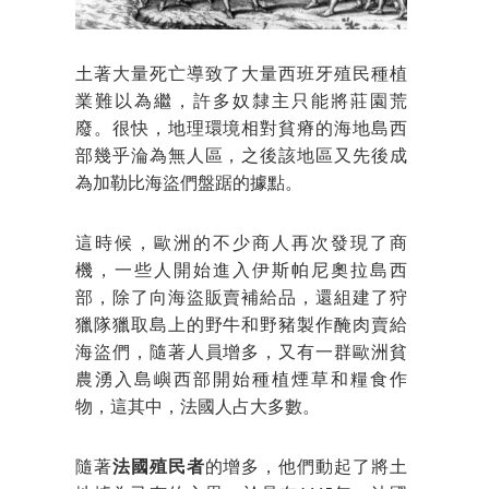
土著大量死亡導致了大量西班牙殖民種植
業難以為繼，許多奴隸主只能將莊園荒
廢。很快，地理環境相對貧瘠的海地島西
部幾乎淪為無人區，之後該地區又先後成
為加勒比海盜們盤踞的據點。
這時候，歐洲的不少商人再次發現了商
機，一些人開始進入伊斯帕尼奧拉島西
部，除了向海盜販賣補給品，還組建了狩
獵隊獵取島上的野牛和野豬製作醃肉賣給
海盜們，隨著人員增多，又有一群歐洲貧
農湧入島嶼西部開始種植煙草和糧食作
物，這其中，法國人占大多數。
隨著
法國殖民者
的增多，他們動起了將土