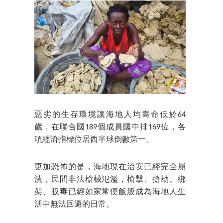
惡劣的生存環境讓海地人均壽命低於64
歲，在聯合國189個成員國中排169位，各
項經濟指標位居西半球倒數第一。
更加恐怖的是，海地現在治安已經完全崩
潰，民間非法槍械氾濫，槍擊、搶劫、綁
架、販毒已經如家常便飯般成為海地人生
活中無法回避的日常。