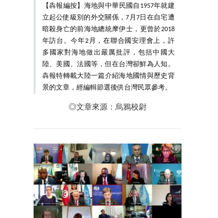
【犇報編按】海地與中華民國自1957年就建
立起公使級別的外交關係，7月7日在自宅遭
暗殺身亡的前海地總統摩伊士，更曾於2018
年訪台。今年
2月，在
聯合國安理會上，許
多國家對海地做出嚴厲批評，包括中國大
陸、美國、法國等，但在台灣卻鮮為人知。
犇報特轉載大陸一篇介紹海地國情與歷史背
景的文章，經編輯節選後供台灣民眾參考。
◎文章來源：烏鴉校尉