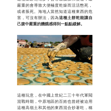
嚴重的會導致大便極度乾燥而活活憋死，
或者脹死。海地人當然知道這種東西的危
害，可沒有辦法，因為
這種土餅乾能讓自
己腹中嚴重的饑餓感得到一點點緩解。
這種玩意，在中國上世紀二三十年代軍閥
混戰時期，中原地區的百姓也曾經被迫用
這種高嶺土和其他的東西混合炒著吃，稱