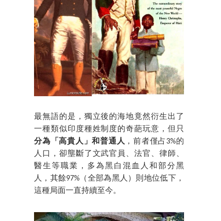
最無語的是，獨立後的海地竟然衍生出了
一種類似印度種姓制度的奇葩玩意，但只
分為「高貴人」和普通人
，前者僅占3%的
人口，卻壟斷了文武官員、法官、律師、
醫生等職業，多為黑白混血人和部分黑
人，其餘97%（全部為黑人）則地位低下，
這種局面一直持續至今。