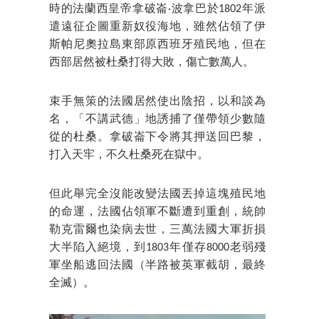
時的法蘭西皇帝拿破崙·波拿巴於1802年派
遣遠征企圖重新奴役海地，雖然佔領了伊
斯帕尼奧拉島東部原西班牙殖民地，但在
西部居然被杜桑打得大敗，傷亡數萬人。
束手無策的法國居然使出陰招，以和談為
名，「不講武德」地誘捕了僅帶領少數隨
從的杜桑。拿破崙下令將其押送回巴黎，
打入天牢，不久杜桑死在獄中。
但此舉完全沒能改變法國丟掉這塊殖民地
的命運，法國佔領軍不斷遭到重創，統帥
勒克雷爾也染病去世，三萬法國大軍折損
大半陷入絕境，到1803年僅存8000老弱殘
軍坐船逃回法國（半路被英軍截胡，最終
全滅）。