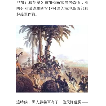
尼加）和英屬牙買加殖民當局的恐慌，兩
國分別派遣軍隊於1794進入海地島西部和
起義軍作戰。
這時候，黑人起義軍有了一位天降猛男——