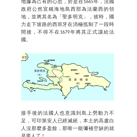
地據為己有的心思，於是在1665年，法國
政府公然宣稱海地島西部為法蘭西的領
地，並將其名為「聖多明克」，彼時，國
力走下坡路的西班牙在消極抵制了一段時
間後，不得不在1679年將其正式讓給法
國。
接手後的法國人也意識到島上勞動力不
足，可印第安人已經滅絕，本土的高盧白
人沒那麼多盈餘，那唯一能彌補空缺的就
是黑人了！