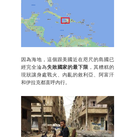
因為海地，這個跟美國近在咫尺的島國已
經完全淪為
失敗國家的最下限
，其糟糕的
現狀讓身處戰火、內亂的敘利亞、阿富汗
和伊拉克都直呼內行。