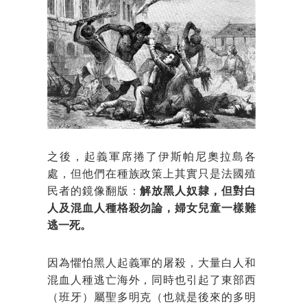
之後，起義軍席捲了伊斯帕尼奧拉島各
處，但他們在種族政策上其實只是法國殖
民者的鏡像翻版：
解放黑人奴隸，但對白
人及混血人種格殺勿論，婦女兒童一樣難
逃一死。
因為懼怕黑人起義軍的屠殺，大量白人和
混血人種逃亡海外，同時也引起了東部西
（班牙）屬聖多明克（也就是後來的多明