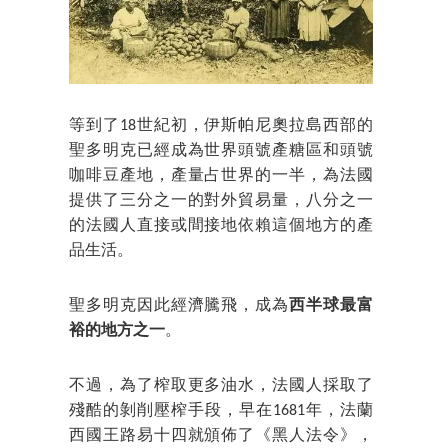
等到了18世紀初，伊斯帕尼奧拉島西部的
聖多明克已經成為世界頭號產糖區和頭號
咖啡豆產地，產量占世界的一半，為法國
提供了三分之一的對外貿易量，八分之一
的法國人直接或間接地依賴這個地方的產
品生活。
聖多明克因此經濟騰飛，成為
西半球最富
裕的地方之一
。
不過，為了榨取更多油水，法國人採取了
殘酷的剝削壓榨手段，早在1681年，法蘭
西國王路易十四就頒佈了《黑人法令》，