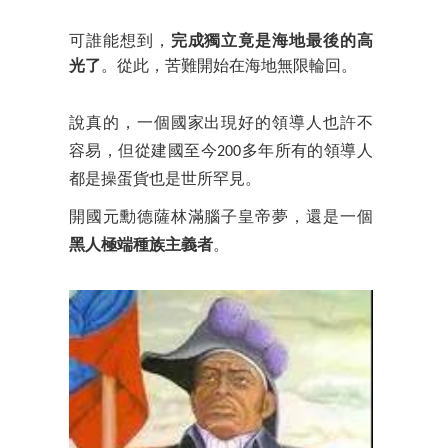
可誰能想到，
完成獨立竟是海地最後的高
光了
。從此，苦難開始在海地無限輪回。
說真的，一個國家出現好的領導人也許不
容易，但從建國至今200多年所有的領導人
都是操蛋貨也是世所罕見。
開國元勳德薩林滿腦子皇帝夢，還是一個
黑人極端種族主義者
。