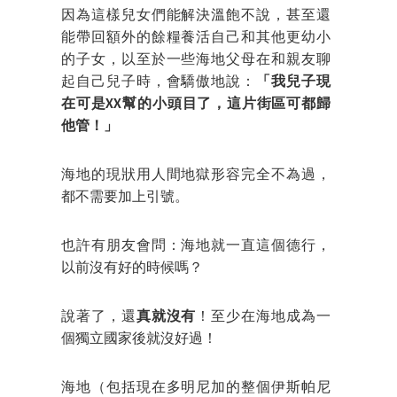
因為這樣兒女們能解決溫飽不說，甚至還
能帶回額外的餘糧養活自己和其他更幼小
的子女，以至於一些海地父母在和親友聊
起自己兒子時，會驕傲地說：
「我兒子現
在可是XX幫的小頭目了，這片街區可都歸
他管！」
海地的現狀用人間地獄形容完全不為過，
都不需要加上引號。
也許有朋友會問：海地就一直這個德行，
以前沒有好的時候嗎？
說著了，還
真就沒有
！至少在海地成為一
個獨立國家後就沒好過！
海地（包括現在多明尼加的整個伊斯帕尼