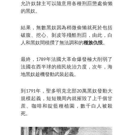
允許奴隸主可以隨意用各種刑罰懲處偷懶
的黑奴。
結果，無數黑奴因為稍微偷懶就死於包括
破腹、挖心、剝皮等殘酷刑罰，由此，白
人和黑奴間積攢了無法調和的
種族仇恨
。
最終，1789年法國大革命爆發極大削弱了
法國在西半球的殖民統治力度，次年，海
地黑奴趁機發動武裝起義。
到1791年，聖多明克北部20萬黑奴發動大
規模起義，短短幾周內就摧毀了上千個甘
蔗、咖啡和靛藍種植園，數千白人被殺
死。