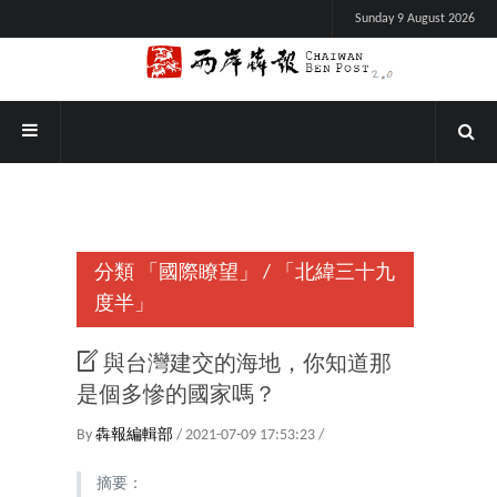
Sunday 9 August 2026
分類
「國際瞭望」
/
「北緯三十九
度半」
與台灣建交的海地，你知道那
是個多慘的國家嗎？
By
犇報編輯部
/ 2021-07-09 17:53:23 /
摘要：