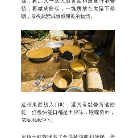
濾，再加入一些人造黃油和鹽進行混合
後，再做成餅狀，一塊塊放在太陽下暴
曬，最後就變成貌似餅乾的物體。
這種東西初入口時，還真有點像黃油餅
乾，但很快滿口都是土腥味，喉嚨發幹，
需要用水沖下。
這種土餅乾吃多了會導致腹脹和便秘，最