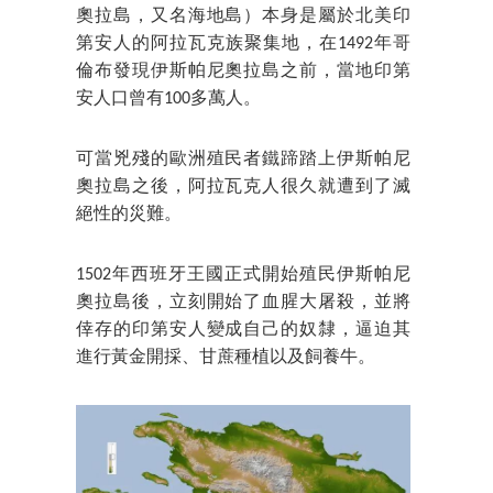
奧拉島，又名海地島）本身是屬於北美印
第安人的阿拉瓦克族聚集地，在1492年哥
倫布發現伊斯帕尼奧拉島之前，當地印第
安人口曾有100多萬人。
可當兇殘的歐洲殖民者鐵蹄踏上伊斯帕尼
奧拉島之後，阿拉瓦克人很久就遭到了滅
絕性的災難。
1502年西班牙王國正式開始殖民伊斯帕尼
奧拉島後，立刻開始了血腥大屠殺，並將
倖存的印第安人變成自己的奴隸，逼迫其
進行黃金開採、甘蔗種植以及飼養牛。