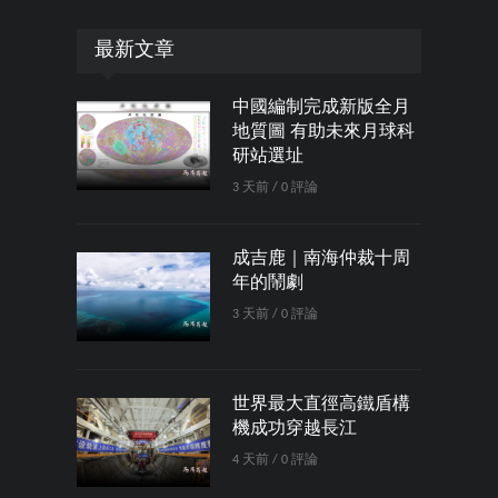
最新文章
中國編制完成新版全月
地質圖 有助未來月球科
研站選址
3 天前 / 0 評論
成吉鹿｜南海仲裁十周
年的鬧劇
3 天前 / 0 評論
世界最大直徑高鐵盾構
機成功穿越長江
4 天前 / 0 評論