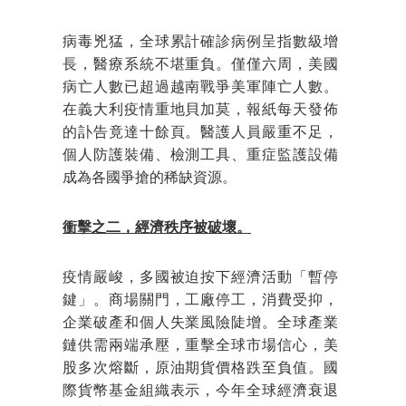
病毒兇猛，全球累計確診病例呈指數級增
長，醫療系統不堪重負。僅僅六周，美國
病亡人數已超過越南戰爭美軍陣亡人數。
在義大利疫情重地貝加莫，報紙每天發佈
的訃告竟達十餘頁。醫護人員嚴重不足，
個人防護裝備、檢測工具、重症監護設備
成為各國爭搶的稀缺資源。
衝擊之二，經濟秩序被破壞。
疫情嚴峻，多國被迫按下經濟活動「暫停
鍵」。商場關門，工廠停工，消費受抑，
企業破產和個人失業風險陡增。全球產業
鏈供需兩端承壓，重擊全球市場信心，美
股多次熔斷，原油期貨價格跌至負值。國
際貨幣基金組織表示，今年全球經濟衰退