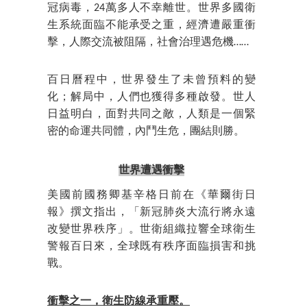
冠病毒，24萬多人不幸離世。世界多國衛
生系統面臨不能承受之重，經濟遭嚴重衝
擊，人際交流被阻隔，社會治理遇危機……
百日曆程中，世界發生了未曾預料的變
化；解局中，人們也獲得多種啟發。世人
日益明白，面對共同之敵，人類是一個緊
密的命運共同體，內鬥生危，團結則勝。
世界遭遇衝擊
美國前國務卿基辛格日前在《華爾街日
報》撰文指出，「新冠肺炎大流行將永遠
改變世界秩序」。世衛組織拉響全球衛生
警報百日來，全球既有秩序面臨損害和挑
戰。
衝擊之一，衛生防線承重壓。