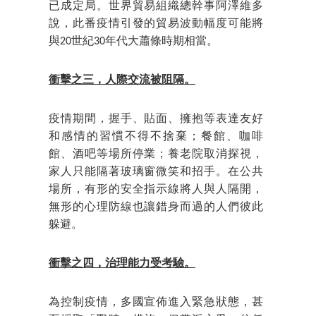
已成定局。世界貿易組織總幹事阿澤維多
說，此番疫情引發的貿易波動幅度可能將
與20世紀30年代大蕭條時期相當。
衝擊之三，人際交流被阻隔。
疫情期間，握手、貼面、擁抱等表達友好
和感情的習慣不得不捨棄；餐館、咖啡
館、酒吧等場所停業；養老院取消探視，
家人只能隔著玻璃窗微笑和招手。在公共
場所，有形的安全指示線將人與人隔開，
無形的心理防線也讓錯身而過的人們彼此
躲避。
衝擊之四，治理能力受考驗。
為控制疫情，多國宣佈進入緊急狀態，甚