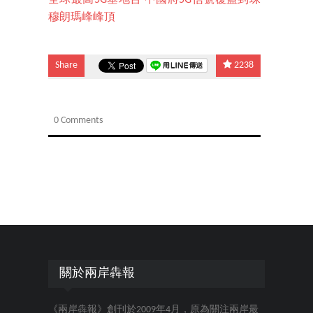
全球最高5G基地台 中國將5G信號覆蓋到珠
穆朗瑪峰峰頂
Share
2238
0 Comments
關於兩岸犇報
《兩岸犇報》創刊於2009年4月，原為關注兩岸最