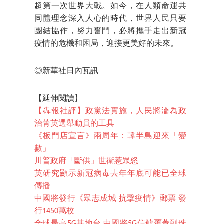
超第一次世界大戰。如今，在人類命運共
同體理念深入人心的時代，世界人民只要
團結協作，努力奮鬥，必將攜手走出新冠
疫情的危機和困局，迎接更美好的未來。
◎新華社日內瓦訊
【延伸閱讀】
【犇報社評】政黨法實施，人民將淪為政
治菁英選舉動員的工具
《板門店宣言》兩周年：韓半島迎來「變
數」
川普政府「斷供」世衛惹眾怒
英研究顯示新冠病毒去年年底可能已全球
傳播
中國將發行《眾志成城 抗擊疫情》郵票 發
行1450萬枚