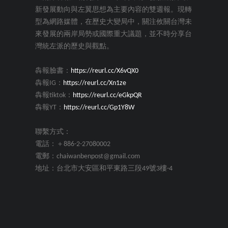
新發展動向與左翼思想為主要內容的雙週報。現轉
型為網路媒體，在歷史大變局中，關注攸關台灣未
來發展的兩岸局勢或國際重大議題，並不時分享台
灣統左派的歷史與觀點。
犇報臉書：
https://reurl.cc/X6vQX0
犇報IG：
https://reurl.cc/Xn1ze
犇報tiktok：
https://reurl.cc/eGkpQR
犇報YT：
https://reurl.cc/Gp1Y8W
聯繫方式：
電話：＋886-2-27080002
電郵：chaiwanbenpost@gmail.com
地址：台北市大安區和平東路三段49號3樓-4