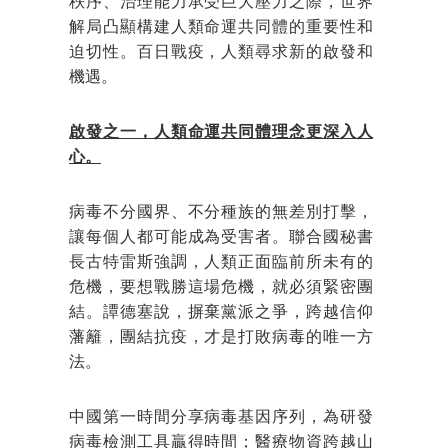
秩序、治理能力承受巨大壓力之際，世界
解局凸顯構建人類命運共同體的重要性和
迫切性。百日戰疫，人類尋求新的啟發和
機遇。
啟發之一，人類命運共同體理念更深入人
心。
病毒不分國界、不分種族的無差別打擊，
讓每個人都可能成為受害者。聯合國秘書
長古特雷斯強調，人類正面臨前所未有的
危機，要想戰勝這場危機，就必須緊密團
結。譚德塞說，摒棄黨派之爭，跨越信仰
藩籬，團結抗疫，才是打敗病毒的唯一方
法。
中國第一時間分享病毒基因序列，為研發
病毒檢測工具贏得時間；醫療物資跨越山