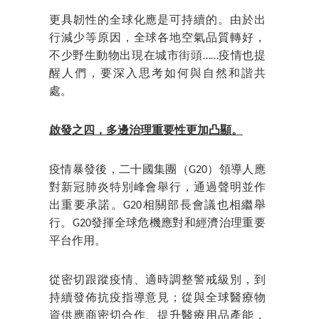
更具韌性的全球化應是可持續的。由於出
行減少等原因，全球各地空氣品質轉好，
不少野生動物出現在城市街頭……疫情也提
醒人們，要深入思考如何與自然和諧共
處。
啟發之四，多邊治理重要性更加凸顯。
疫情暴發後，二十國集團（G20）領導人應
對新冠肺炎特別峰會舉行，通過聲明並作
出重要承諾。G20相關部長會議也相繼舉
行。G20發揮全球危機應對和經濟治理重要
平台作用。
從密切跟蹤疫情、適時調整警戒級別，到
持續發佈抗疫指導意見；從與全球醫療物
資供應商密切合作、提升醫療用品產能，