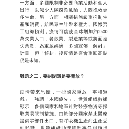
一方面，多國限制非必要商業活動和個人
出行，以減少人際感染風險，力圖挽救更
多生命。另一方面，相關措施嚴重抑制生
產和消費，給民眾生計帶來壓力。國際勞
工組織預測，疫情可能使全球增加約2500
萬失業人口，餐飲業、製造業等或將面臨
失業潮。為重啟經濟，多國宣佈「解封」
計畫，但「解封」後疫情是否會重回高點
仍是未知。
難題之二，要封閉還是要開放？
疫情帶來恐慌，一些國家重啟「零和遊
戲」，強調「本國優先」。世貿組織數據
顯示，多個國家和地區針對醫療物資等採
取貿易限制措施。由於部分國家禁止醫療
設備零部件出口，有呼吸機生產商生產受
到影響。世衛組織助理總幹事任明輝指