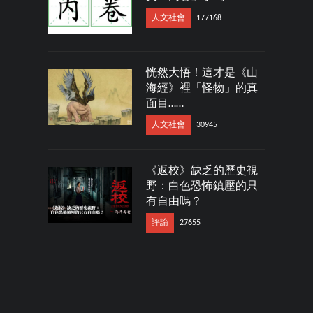
人文社會
177168
恍然大悟！這才是《山
海經》裡「怪物」的真
面目……
人文社會
30945
《返校》缺乏的歷史視
野：白色恐怖鎮壓的只
有自由嗎？
評論
27655