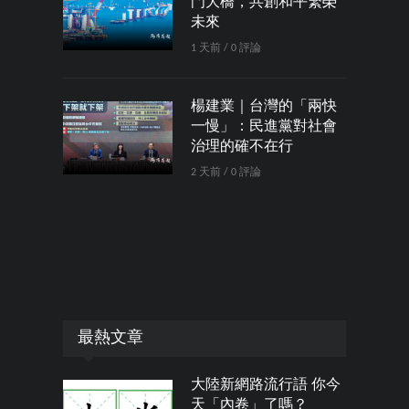
門大橋，共創和平繁榮
未來
1 天前 / 0 評論
楊建業｜台灣的「兩快
一慢」：民進黨對社會
治理的確不在行
2 天前 / 0 評論
最熱文章
大陸新網路流行語 你今
天「內卷」了嗎？