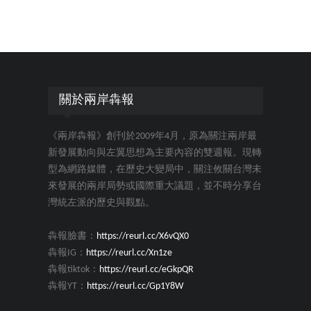
關於兩岸犇報
《兩岸犇報》創刊於2009年4月，原為關注兩岸最
新發展動向與左翼思想為主要內容的雙週報。現轉
型為網路媒體，在歷史大變局中，關注攸關台灣未
來發展的兩岸局勢或國際重大議題，並不時分享台
灣統左派的歷史與觀點。
犇報臉書：
https://reurl.cc/X6vQX0
犇報IG：
https://reurl.cc/Xn1ze
犇報tiktok：
https://reurl.cc/eGkpQR
犇報YT：
https://reurl.cc/Gp1Y8W