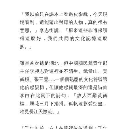
「我以前只在課本上看過皮影戲，今天現
場看到，還能猜出對應的人物，真的很有
意思。」李志衡說，「原來這些非遺保護
得這麼好，我們共同的文化記憶這麼
多。」
雖是首次踏足湖北，但中國國民黨青年部
主任李昶志對這裡並不陌生。武當山、黃
鶴樓、張三豐……一個個熟悉的文化符號讓
他倍感親切，但讓他感觸最深的還是詩仙
李白在此寫下的詩句：「故人西辭黃鶴
樓，煙花三月下揚州。孤帆遠影碧空盡，
唯見長江天際流。」
「千年以前，友人在這裡依依道別；千年