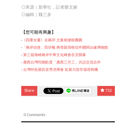
◎來源｜新華社，記者樂文婉
◎編輯｜魏三多
【
您可能有興趣】
‧
《四庫全書》在兩岸 文脈相連盼團圓
‧
「兩岸信使」田圻暢 將尋親尋根信件贈閩台緣博物館
‧
第三屆海峽兩岸中華文化峰會在京開幕
‧
廣西台灣同胞歡度「廣西三月三」共話交流合作
‧
台灣特色展區首秀消博
會 拓展大陸市場尋商機
Share
732
0 Comments