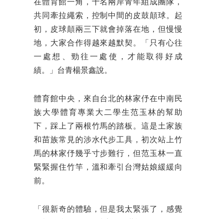
在體育館一角，十名兩岸青年組成團隊，
共同牽拉繩索，控制中間的皮鼓顛球。起
初，皮球顛兩三下就會掉落在地，但慢慢
地，大家合作得越來越默契。「只有心往
一處想、勁往一處使，才能取得好成
績。」台青楊景鑫說。
體育館中央，來自台北的林家伃在中南民
族大學體育專業大二學生范玉林的幫助
下，踩上了兩根竹馬的踏板。這是土家族
和苗族常見的涉水代步工具，初次站上竹
馬的林家伃幾乎寸步難行，但范玉林一直
緊緊握住竹竿，溫和牽引台灣姑娘緩緩向
前。
「很新奇的體驗，但是我太緊張了，感覺