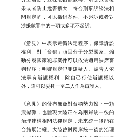
分裂活動，並採取措施減輕、消除危害後
果或者防止危害擴大，符合刑事訴訟法相
關規定的，可以撤銷案件、不起訴或者對
涉嫌數罪中的一項或多項不起訴。
《意見》中表示遵循法定程序，保障訴訟
權利。對「台獨」頑固分子分裂國家、煽
動分裂國家犯罪案件可以依法適用缺席審
判程序；明確規定犯罪嫌疑人、被告人依
法享有辯護權利，除自己行使辯護權以
外，還可以委托一至二人作為辯護人。
《意見》的發布無疑對台獨勢力投下一顆
震撼彈，也體現大陸正在為兩岸統一後的
治理建構相關法律規定，未來統一後能在
台施展治權。大陸曾對兩岸統一後的治理