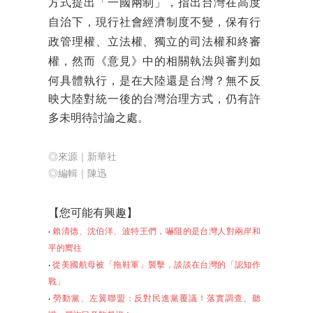
方式提出「一國兩制」，指出台灣在高度
自治下，現行社會經濟制度不變，保有行
政管理權、立法權、獨立的司法權和終審
權，然而《意見》中的相關執法與審判如
何具體執行，是在大陸還是台灣？無不
反
映大陸對統一後的台灣治理方式，仍有許
多未明待討論之處
。
◎來源｜新華社
◎編輯｜陳迅
【您可能有興
趣】
‧
賴清德、沈伯洋、波特王們，嚇阻的是台灣人對兩岸和
平的嚮往
‧
從美國航母被「拖鞋軍」襲擊，談談在台灣的「認知作
戰」
‧
勞動黨、左翼聯盟：反對民進黨覆議！落實調查、聽