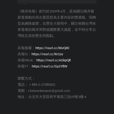
《兩岸犇報》創刊於2009年4月，原為關注兩岸最
新發展動向與左翼思想為主要內容的雙週報。現轉
型為網路媒體，在歷史大變局中，關注攸關台灣未
來發展的兩岸局勢或國際重大議題，並不時分享台
灣統左派的歷史與觀點。
犇報臉書：
https://reurl.cc/X6vQX0
犇報IG：
https://reurl.cc/Xn1ze
犇報tiktok：
https://reurl.cc/eGkpQR
犇報YT：
https://reurl.cc/Gp1Y8W
聯繫方式：
電話：＋886-2-27080002
電郵：chaiwanbenpost@gmail.com
地址：台北市大安區和平東路三段49號3樓-4