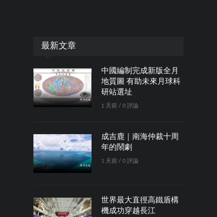
最新文章
中國編制完成新版全月
地質圖 有助未來月球科
研站選址
1 天前 / 0 評論
成吉鹿｜南海仲裁十周
年的鬧劇
1 天前 / 0 評論
世界最大直徑高鐵盾構
機成功穿越長江