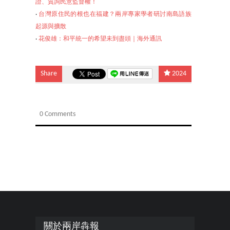
證、質詢民意監督權！
‧
台灣原住民的根也在福建？兩岸專家學者研討南島語族
起源與擴散
‧
花俊雄：和平統一的希
望未到盡頭｜海外通訊
Share
2024
0 Comments
關於兩岸犇報