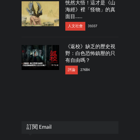
恍然大悟！這才是《山
海經》裡「怪物」的真
面目……
人文社會
31037
《返校》缺乏的歷史視
野：白色恐怖鎮壓的只
有自由嗎？
評論
27684
訂閱 Email