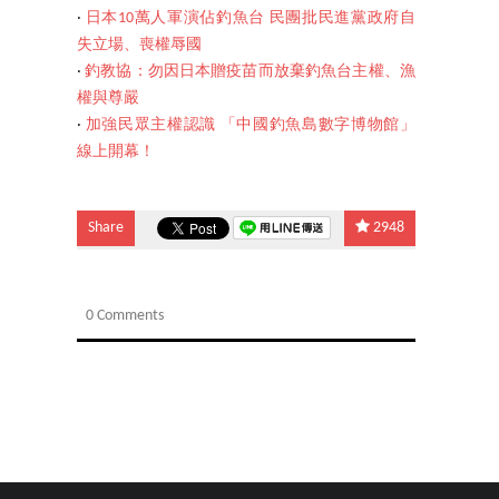
‧
日本10萬人軍演佔釣魚台 民團批民進黨政府自
失立場、喪權辱國
‧
釣教協：勿因日本贈疫苗而放棄釣魚台主權、漁
權與尊嚴
‧
加強民眾主權認識 「中國釣魚島數字博物館」
線上開幕！
Share
2948
0 Comments