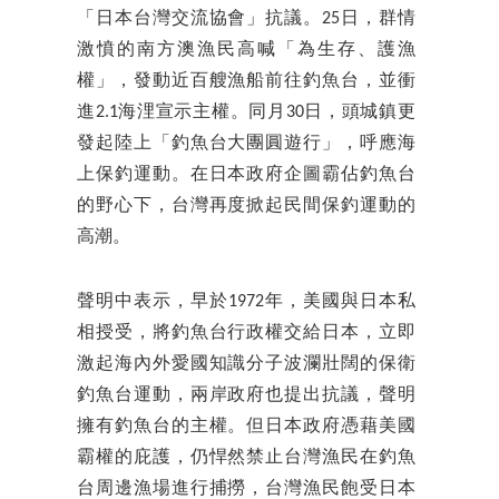
「日本台灣交流協會」抗議。25日，群情
激憤的南方澳漁民高喊「為生存、護漁
權」，發動近百艘漁船前往釣魚台，並衝
進2.1海浬宣示主權。同月30日，頭城鎮更
發起陸上「釣魚台大團圓遊行」，呼應海
上保釣運動。在日本政府企圖霸佔釣魚台
的野心下，台灣再度掀起民間保釣運動的
高潮。
聲明中表示，早於1972年，美國與日本私
相授受，將釣魚台行政權交給日本，立即
激起海內外愛國知識分子波瀾壯闊的保衛
釣魚台運動，兩岸政府也提出抗議，聲明
擁有釣魚台的主權。但日本政府憑藉美國
霸權的庇護，仍悍然禁止台灣漁民在釣魚
台周邊漁場進行捕撈，台灣漁民飽受日本