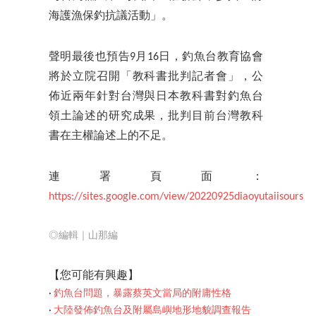
海護漁保釣抗議活動」。
聲明最後也預告9月16日，釣魚台教育協會
將於立院召開「教科書批判記者會」，公
佈近兩年針對台灣與日本教科書對釣魚台
領土論述的研究成果，批判目前台灣教科
書在主權論述上的不足。
連署頁面：
https://sites.google.com/view/20220925diaoyutaiisours
◎編輯｜山那編
【您可能有興
趣】
‧
釣魚台問題，暴露蔡英文當局的附庸性格
‧
大陸發佈釣魚台及附屬島嶼地形地貌調查報告