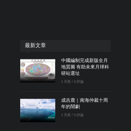
最新文章
中國編制完成新版全月
地質圖 有助未來月球科
研站選址
1 天前 / 0 評論
成吉鹿｜南海仲裁十周
年的鬧劇
1 天前 / 0 評論