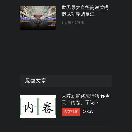
世界最大直徑高鐵盾構
機成功穿越長江
2 天前 / 0 評論
最熱文章
大陸新網路流行語 你今
天「內卷」了嗎？
人文社會
177193