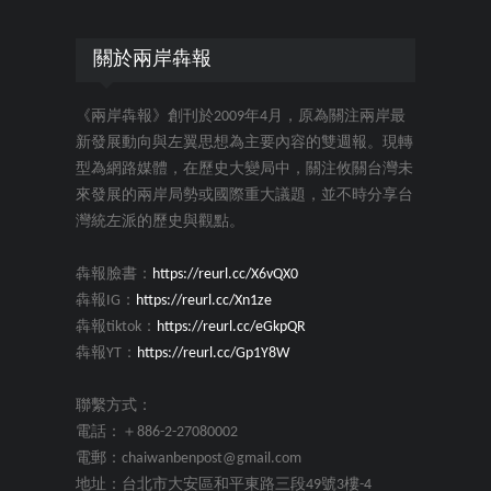
關於兩岸犇報
《兩岸犇報》創刊於2009年4月，原為關注兩岸最
新發展動向與左翼思想為主要內容的雙週報。現轉
型為網路媒體，在歷史大變局中，關注攸關台灣未
來發展的兩岸局勢或國際重大議題，並不時分享台
灣統左派的歷史與觀點。
犇報臉書：
https://reurl.cc/X6vQX0
犇報IG：
https://reurl.cc/Xn1ze
犇報tiktok：
https://reurl.cc/eGkpQR
犇報YT：
https://reurl.cc/Gp1Y8W
聯繫方式：
電話：＋886-2-27080002
電郵：chaiwanbenpost@gmail.com
地址：台北市大安區和平東路三段49號3樓-4