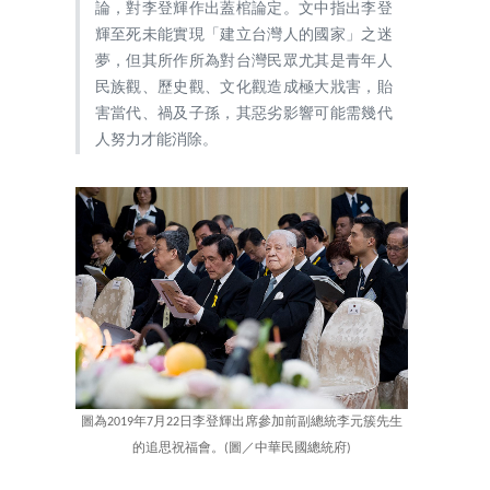
論，對李登輝作出蓋棺論定。文中指出李登
輝至死未能實現「建立台灣人的國家」之迷
夢，但其所作所為對台灣民眾尤其是青年人
民族觀、歷史觀、文化觀造成極大戕害，貽
害當代、禍及子孫，其惡劣影響可能需幾代
人努力才能消除。
圖為2019年7月22日李登輝出席參加前副總統李元簇先生
的追思祝福會。(圖／中華民國總統府)