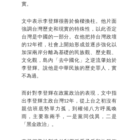
實。
文中表示李登輝很善於偷樑換柱。他片面
強調台灣歷史和現實的特殊性，以此否定
台灣是中國的一部分。在他把持台灣政壇
的12年裡，社會上開始形成並逐步強化以
加深兩岸分離為基礎的民族觀、歷史觀、
文化觀，島內「去中國化」之逆流肇始於
李登輝。說他是中華民族的歷史罪人，實
不為過。
而針對李登輝在政黨政治的表現，文中指
出李登輝主政台灣12年，從上台之初沒有
親信班底勢單力孤，到權傾八方呼風喚
雨，主要靠兩手，一是黨同伐異，二是
「黑金政治」。