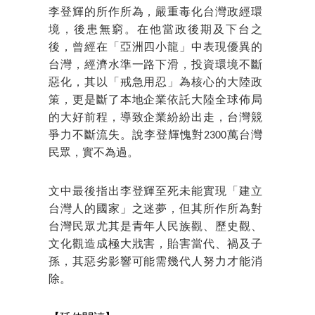
李登輝的所作所為，嚴重毒化台灣政經環
境，後患無窮。在他當政後期及下台之
後，曾經在「亞洲四小龍」中表現優異的
台灣，經濟水準一路下滑，投資環境不斷
惡化，其以「戒急用忍」為核心的大陸政
策，更是斷了本地企業依託大陸全球佈局
的大好前程，導致企業紛紛出走，台灣競
爭力不斷流失。說李登輝愧對2300萬台灣
民眾，實不為過。
文中最後指出李登輝至死未能實現「建立
台灣人的國家」之迷夢，但其所作所為對
台灣民眾尤其是青年人民族觀、歷史觀、
文化觀造成極大戕害，貽害當代、禍及子
孫，其惡劣影響可能需幾代人努力才能消
除。