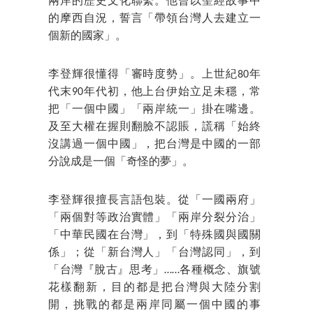
兩岸的歷史文化聯繫。他曾以聖經故事中
的摩西自況，誓言「帶領台灣人去建立一
個新的國家」。
李登輝很懂得「審時度勢」。上世紀80年
代末90年代初，他上台伊始立足未穩，常
把「一個中國」「兩岸統一」掛在嘴邊。
及至大權在握則翻臉不認賬，謊稱「始終
沒講過一個中國」，把台灣是中國的一部
分說成是一個「奇怪的夢」。
李登輝很擅長言語包裝。從「一國兩府」
「兩個對等政治實體」「兩岸分裂分治」
「中華民國在台灣」，到「特殊國與國關
係」；從「新台灣人」「台灣認同」，到
「台灣『脫古』思考」……各種概念、旗號
花樣翻新，目的都是把台灣與大陸分割
開，挑戰的都是兩岸同屬一個中國的事