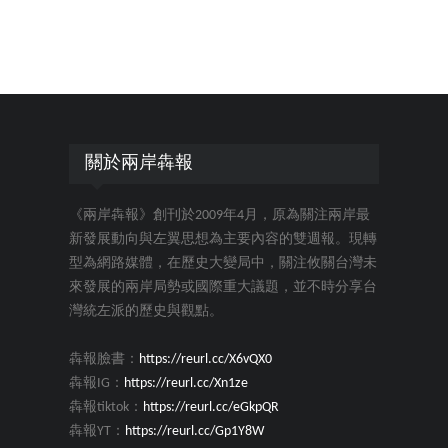
關於兩岸犇報
《兩岸犇報》創刊於2009年4月，原為關注兩岸最
新發展動向與左翼思想為主要內容的雙週報。現轉
型為網路媒體，在歷史大變局中，關注攸關台灣未
來發展的兩岸局勢或國際重大議題，並不時分享台
灣統左派的歷史與觀點。
犇報臉書：
https://reurl.cc/X6vQX0
犇報IG：
https://reurl.cc/Xn1ze
犇報tiktok：
https://reurl.cc/eGkpQR
犇報YT：
https://reurl.cc/Gp1Y8W