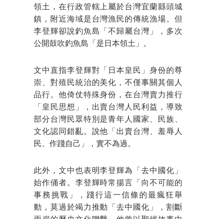
領土，在行政管轄上屬於台灣宜蘭縣頭城
鎮，附近海域是台灣漁民的傳統漁場。但
李登輝卻說釣魚島「不歸屬台灣」，多次
公開鼓吹釣魚島「是日本領土」。
文中直指李登輝對「日本皇民」身份的尊
崇、對殖民統治的美化，不僅事關其個人
品行。他倚仗特殊身份，在台灣賣力推行
「皇民思想」，出賣台灣人民利益，導致
部分台灣民眾特別是青年人國家、民族、
文化認同錯亂。說他「出賣台灣、羞辱人
民、作踐自己」，實不為過。
此外，文中也表明李登輝為「去中國化」
始作俑者。李登輝時常揚言「向不可能的
事務挑戰」，踐行這一信條的最瘋狂舉
動，莫過於竭力推動「去中國化」，割斷