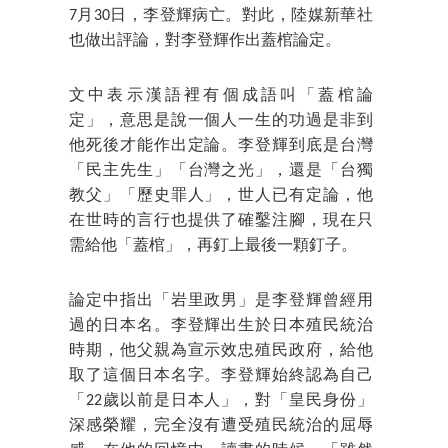
7月30日，李登輝病亡。對此，陸媒新華社
也做出評論，對李登輝作出蓋棺論定。
文中表示漢語裡有個成語叫「蓋棺論
定」，意思是說一個人一生的功過是非到
他死後才能作出定論。李登輝到底是台灣
「民主先生」「台灣之光」，還是「台獨
教父」「歷史罪人」，世人已有定論，他
在世時的言行也提供了確鑿注腳，現在只
需給他「蓋棺」，再釘上最後一顆釘子。
論定中指出「岩里政男」是李登輝曾經用
過的日本名。李登輝出生於日本殖民統治
時期，他父親為宣示效忠殖民政府，給他
取了這個日本名字。李登輝始終認為自己
「22歲以前是日本人」，對「皇民身份」
深感榮耀，完全沒有遭受殖民統治的屈辱