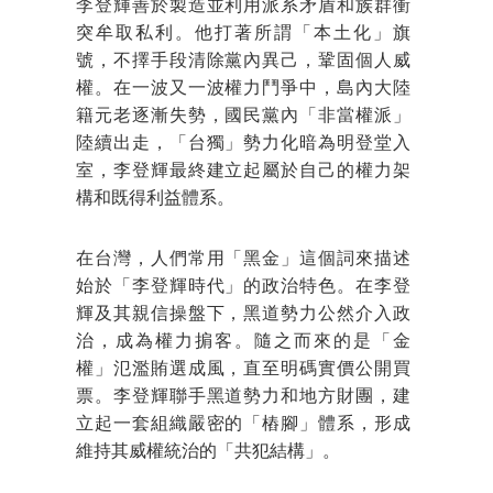
李登輝善於製造並利用派系矛盾和族群衝
突牟取私利。他打著所謂「本土化」旗
號，不擇手段清除黨內異己，鞏固個人威
權。在一波又一波權力鬥爭中，島內大陸
籍元老逐漸失勢，國民黨內「非當權派」
陸續出走，「台獨」勢力化暗為明登堂入
室，李登輝最終建立起屬於自己的權力架
構和既得利益體系。
在台灣，人們常用「黑金」這個詞來描述
始於「李登輝時代」的政治特色。在李登
輝及其親信操盤下，黑道勢力公然介入政
治，成為權力掮客。隨之而來的是「金
權」氾濫賄選成風，直至明碼實價公開買
票。李登輝聯手黑道勢力和地方財團，建
立起一套組織嚴密的「樁腳」體系，形成
維持其威權統治的「共犯結構」。