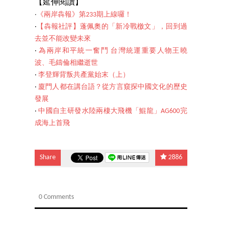
【延伸閱讀】
‧
《兩岸犇報》第233期上線囉！
‧
【犇報社評】蓬佩奧的「新冷戰檄文」，回到過
去並不能改變未來
‧
為兩岸和平統一奮鬥 台灣統運重要人物王曉
波、毛鑄倫相繼逝世
‧
李登輝背叛共產黨始末（上）
‧
廈門人都在講台語？從方言窺探中國文化的歷史
發展
‧
中國自主研發水陸兩棲大飛機「鯤龍」AG600完
成海上首飛
Share
2886
0 Comments