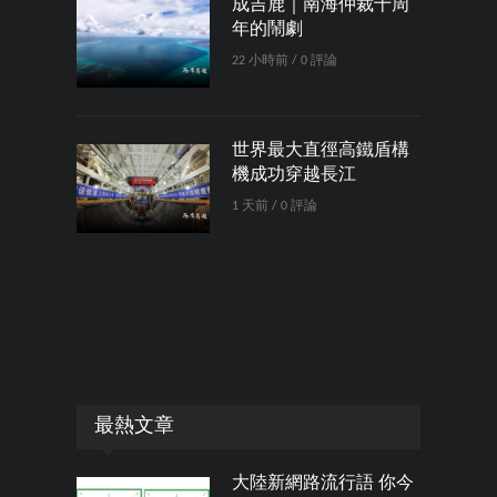
成吉鹿｜南海仲裁十周
年的鬧劇
22 小時前 / 0 評論
世界最大直徑高鐵盾構
機成功穿越長江
1 天前 / 0 評論
最熱文章
大陸新網路流行語 你今