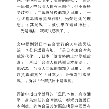
感。在他的回憶中，讀書的時候，「雖然
一班40人中台灣人僅有三四位，但不覺得
受歧視」；二戰爆發後他加入日軍，「一
心懷抱為國家挺身作戰、光榮赴死的理
想」；其兄戰亡，被供奉在靖國神社，
「光是這點，我就很感激了」。
文中提到對日本在台實行的50年殖民統
治，李登輝讚賞有加。「是日本讓台灣完
成近代化」，日本「讓貧瘠的土地變成穀
倉」，所以「台灣人很感謝日本統治」。
他認為，台灣人二戰期間加入日軍，「是
以貨真價實的『日本人』身份為祖國奮
戰」，所以「台灣抗日不是事實」。
評論中指出李登輝的「皇民本色」愈老彌
堅，身為卸任的台灣總統，卻竭力維護日
本利益。釣魚台及其附屬島嶼是中國固有