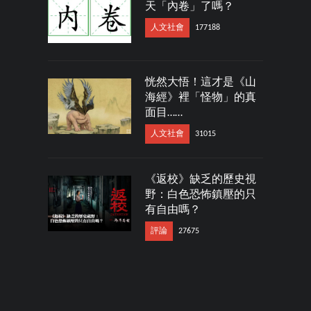
天「內卷」了嗎？
人文社會
177188
恍然大悟！這才是《山
海經》裡「怪物」的真
面目……
人文社會
31015
《返校》缺乏的歷史視
野：白色恐怖鎮壓的只
有自由嗎？
評論
27675