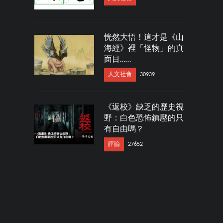
恍然大悟！這才是《山
海經》裡「怪物」的真
面目……
人文社會
30939
《返校》缺乏的歷史視
野：白色恐怖鎮壓的只
有自由嗎？
評論
27652