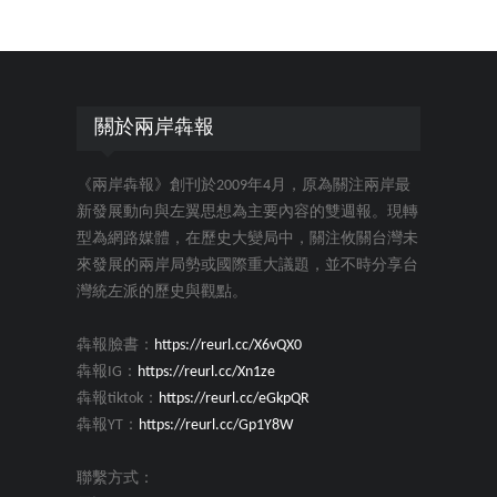
關於兩岸犇報
《兩岸犇報》創刊於2009年4月，原為關注兩岸最
新發展動向與左翼思想為主要內容的雙週報。現轉
型為網路媒體，在歷史大變局中，關注攸關台灣未
來發展的兩岸局勢或國際重大議題，並不時分享台
灣統左派的歷史與觀點。
犇報臉書：
https://reurl.cc/X6vQX0
犇報IG：
https://reurl.cc/Xn1ze
犇報tiktok：
https://reurl.cc/eGkpQR
犇報YT：
https://reurl.cc/Gp1Y8W
聯繫方式：