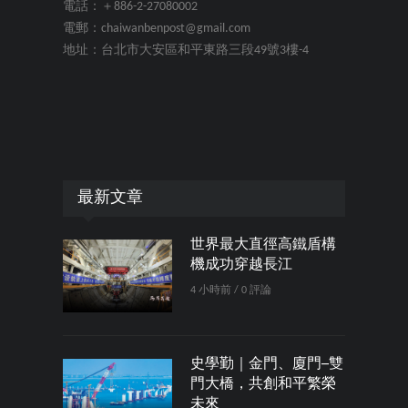
電話：＋886-2-27080002
電郵：chaiwanbenpost@gmail.com
地址：台北市大安區和平東路三段49號3樓-4
最新文章
世界最大直徑高鐵盾構
機成功穿越長江
4 小時前 / 0 評論
史學勤｜金門、廈門─雙
門大橋，共創和平繁榮
未來