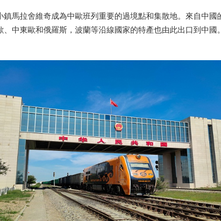
小鎮馬拉舍維奇成為中歐班列重要的過境點和集散地。來自中國
歐、中東歐和俄羅斯，波蘭等沿線國家的特產也由此出口到中國