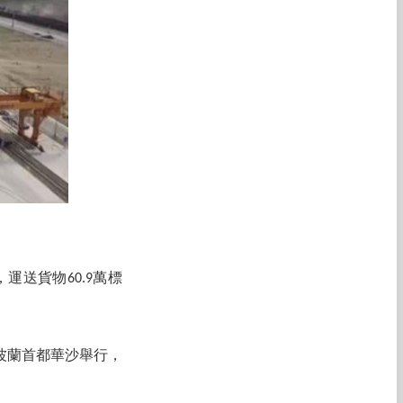
運送貨物60.9萬標
波蘭首都華沙舉行，