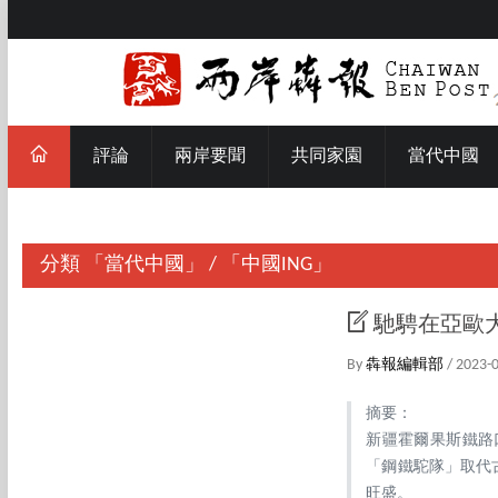
評論
兩岸要聞
共同家園
當代中國
分類
「當代中國」
/
「中國ING」
馳騁在亞歐
By
犇報編輯部
/ 2023-
摘要：
新疆霍爾果斯鐵路
「鋼鐵駝隊」取代
旺盛。