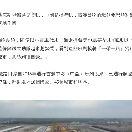
薩克斯坦鐵路是寬軌，中國是標準軌，載滿貨物的班列要想順利
落地作業。
尺的換裝線，即便以小電車代步，海米提每天也需要徒步4萬步以
這條鋼鐵大動脈越來越繁榮，看到這些班列載著『一帶一路』沿
城市，我感到很自豪。」
路口岸自2016年通行首趟中歐（中亞）班列以來，已通行超過
7條，輻射境外18個國家、45個城市和地區。