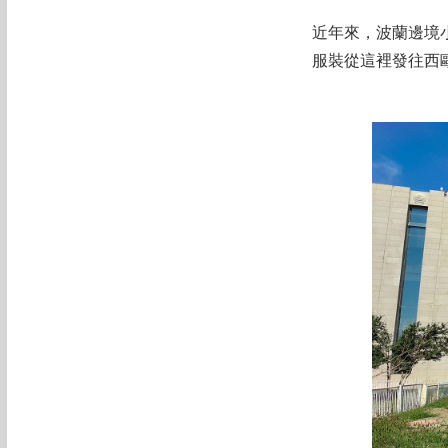
近年來，波蘭邊境
服裝從這裡發往西