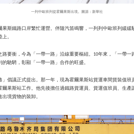
一列中歐班列從霍爾果斯出境。圖源：新華社
爾果斯鐵路口岸繁忙運營。伴隨汽笛鳴響，一列列中歐班列緩緩
陸上。
之路要衝，今為「一帶一路」沿線重要樞紐。10年來，「一帶一
列的馳騁，彰顯「一帶一路」合作的旺盛。
帶一路」倡議正式提出。那一年，現為霍爾果斯站貨運車間貨裝值班
霍爾果斯站工作。他先後擔任過鐵路貨運員、貨運值班員、生產
進出境貨物的裝卸。