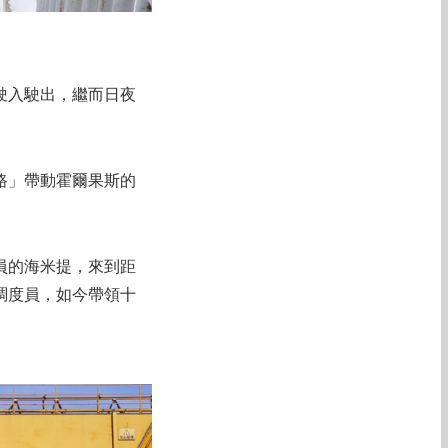
駛入駛出，繼而日夜
路」帶動霍爾果斯的
員的海米提，來到距
調度員，如今帶領十