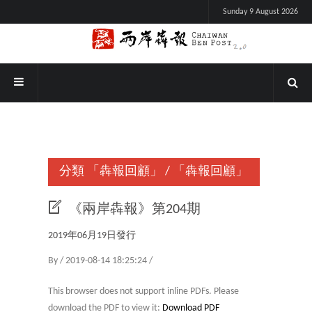
Sunday 9 August 2026
分類
「犇報回顧」
/
「犇報回顧」
《兩岸犇報》第204期
2019年06月19日發行
By / 2019-08-14 18:25:24 /
This browser does not support inline PDFs. Please
download the PDF to view it:
Download PDF