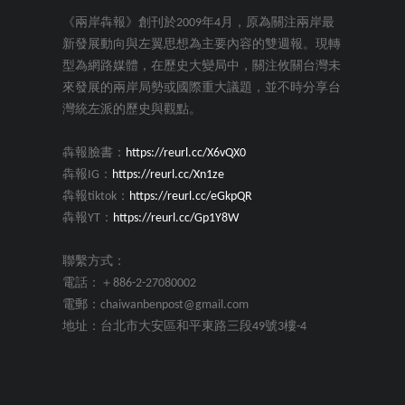
《兩岸犇報》創刊於2009年4月，原為關注兩岸最
新發展動向與左翼思想為主要內容的雙週報。現轉
型為網路媒體，在歷史大變局中，關注攸關台灣未
來發展的兩岸局勢或國際重大議題，並不時分享台
灣統左派的歷史與觀點。
犇報臉書：
https://reurl.cc/X6vQX0
犇報IG：
https://reurl.cc/Xn1ze
犇報tiktok：
https://reurl.cc/eGkpQR
犇報YT：
https://reurl.cc/Gp1Y8W
聯繫方式：
電話：＋886-2-27080002
電郵：chaiwanbenpost@gmail.com
地址：台北市大安區和平東路三段49號3樓-4