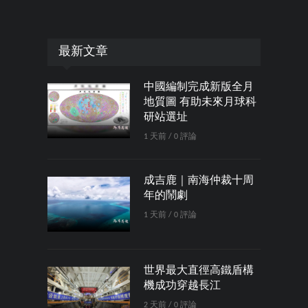
最新文章
中國編制完成新版全月
地質圖 有助未來月球科
研站選址
1 天前 / 0 評論
成吉鹿｜南海仲裁十周
年的鬧劇
1 天前 / 0 評論
世界最大直徑高鐵盾構
機成功穿越長江
2 天前 / 0 評論