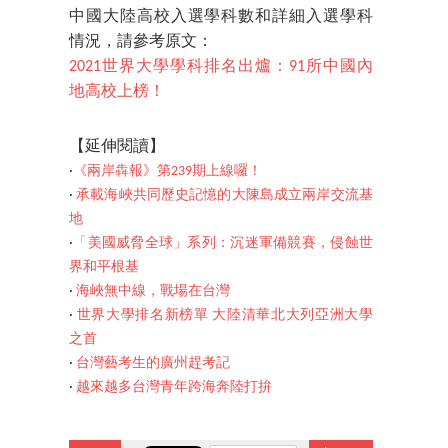
中國大陸高校入選學科數和詳細入選學科
情況，請參考原文：
2021世界大學學科排名出爐：91所中國內
地高校上榜！
【延伸閱讀】
‧
《兩岸犇報》第239期上線囉！
‧
承載海峽共同歷史記憶的大陳島成立兩岸交流基
地
‧
「美國威脅全球」系列：沉迷軍備競賽，侵蝕世
界和平根基
‧
海峽無中線，戰場在台灣
‧
世界大學排名新榜單 大陸清華北大列亞洲大學
之首
‧
台灣藝考生的廣州趕考記
‧
越來越多台灣青年跨海奔陸打拚