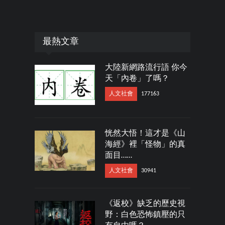
最熱文章
大陸新網路流行語 你今
天「內卷」了嗎？
人文社會
177163
恍然大悟！這才是《山
海經》裡「怪物」的真
面目……
人文社會
30941
《返校》缺乏的歷史視
野：白色恐怖鎮壓的只