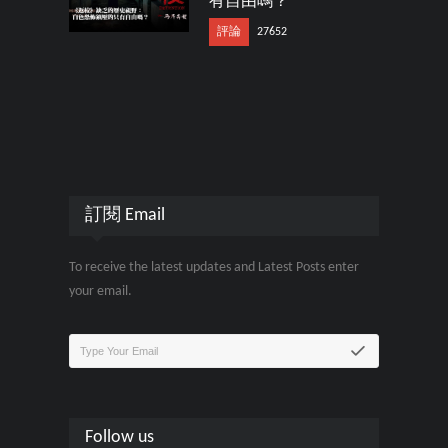
有自由嗎？
評論
27652
訂閱 Email
To receive the latest updates and Latest Posts enter
your email.
Follow us