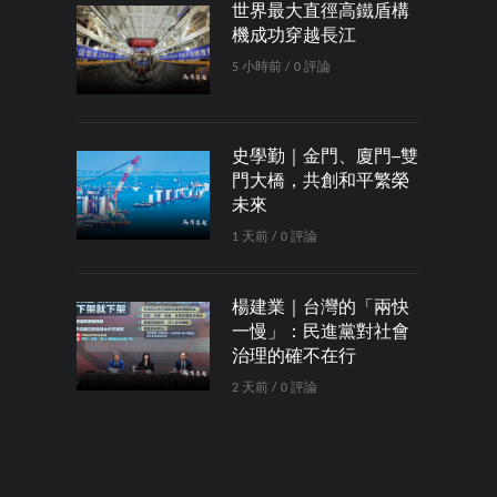
世界最大直徑高鐵盾構
機成功穿越長江
5 小時前 / 0 評論
史學勤｜金門、廈門─雙
門大橋，共創和平繁榮
未來
1 天前 / 0 評論
楊建業｜台灣的「兩快
一慢」：民進黨對社會
治理的確不在行
2 天前 / 0 評論