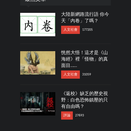
大陸新網路流行語 你今
天「內卷」了嗎？
人文社會
177205
恍然大悟！這才是《山
海經》裡「怪物」的真
面目……
人文社會
31059
《返校》缺乏的歷史視
野：白色恐怖鎮壓的只
有自由嗎？
評論
27693