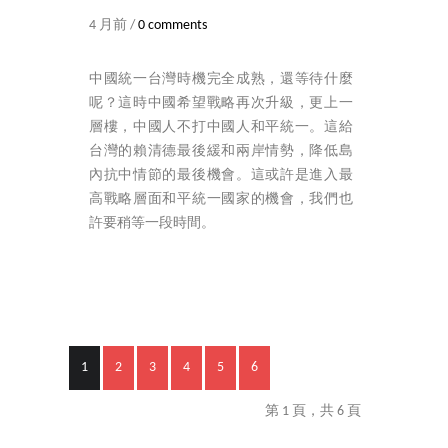
4 月前 /
0 comments
中國統一台灣時機完全成熟，還等待什麼
呢？這時中國希望戰略再次升級，更上一
層樓，中國人不打中國人和平統一。這給
台灣的賴清德最後緩和兩岸情勢，降低島
內抗中情節的最後機會。這或許是進入最
高戰略層面和平統一國家的機會，我們也
許要稍等一段時間。
1
2
3
4
5
6
第 1 頁，共 6 頁