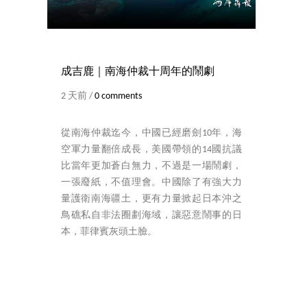
成吉鹿｜南海仲裁十周年的鬧劇
2 天前 /
0 comments
從南海仲裁迄今，中國已經磨劍10年，海
空軍力量翻倍成長，美國帶領的14國抗議
比當年更加蒼白無力，不過是一場鬧劇，
一張廢紙，不值理會。中國除了有強大力
量護衛南海疆土，更有力量掀起日本沖之
鳥礁私自非法圈劃海域，讓惡意鬧事的日
本，菲律賓灰頭土臉。