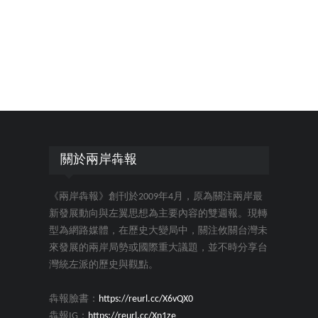
關於兩岸犇報
《兩岸犇報》創刊於2009年4月，原為關注兩岸最
新發展動向與左翼思想為主要內容的雙週報。現轉
型為網路媒體，在歷史大變局中，關注攸關台灣未
來發展的兩岸局勢或國際重大議題，並不時分享台
灣統左派的歷史與觀點。
犇報臉書：
https://reurl.cc/X6vQX0
犇報IG：
https://reurl.cc/Xn1ze