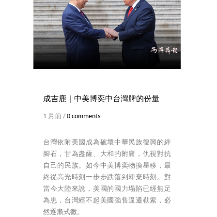
成吉鹿｜中美博奕中台灣牌的份量
1 月前 /
0 comments
台灣依附美國成為破壞中華民族復興的絆
腳石，甘為盎薩、大和的附庸，仇視對抗
自己的民族。如今中美博奕物換星移，最
終從高光時刻一步步跌落到即棄時刻。對
當今大陸來說，美國的國力塌陷已經無足
為患，台灣經不起美國強售逼遷勒索，必
然逐漸式微。