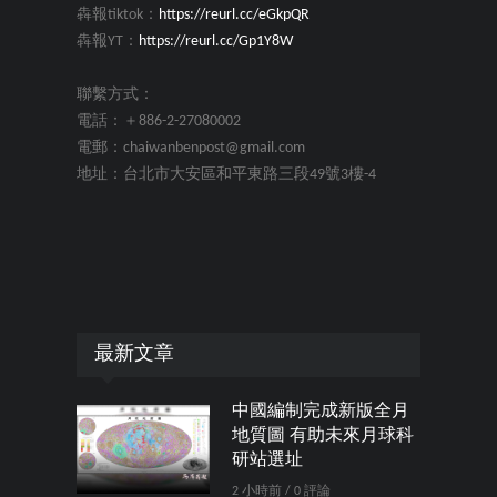
犇報tiktok：
https://reurl.cc/eGkpQR
犇報YT：
https://reurl.cc/Gp1Y8W
聯繫方式：
電話：＋886-2-27080002
電郵：chaiwanbenpost@gmail.com
地址：台北市大安區和平東路三段49號3樓-4
最新文章
中國編制完成新版全月
地質圖 有助未來月球科
研站選址
2 小時前 / 0 評論