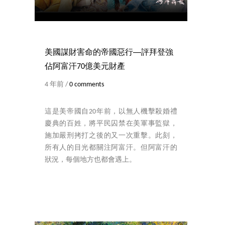
美國謀財害命的帝國惡行──評拜登強
佔阿富汗70億美元財產
4 年前 /
0 comments
這是美帝國自20年前，以無人機擊殺婚禮
慶典的百姓，將平民囚禁在美軍事監獄，
施加嚴刑拷打之後的又一次重擊。此刻，
所有人的目光都關注阿富汗。但阿富汗的
狀況，每個地方也都會遇上。