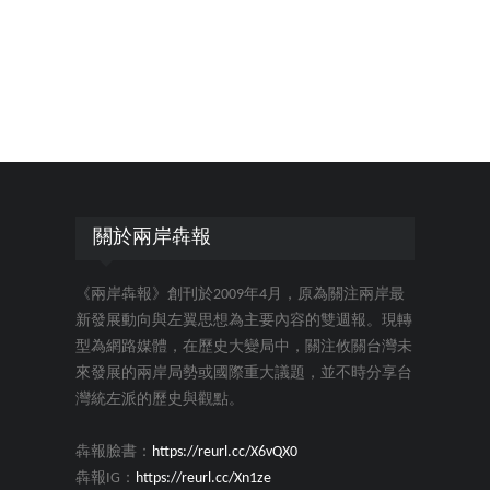
關於兩岸犇報
《兩岸犇報》創刊於2009年4月，原為關注兩岸最
新發展動向與左翼思想為主要內容的雙週報。現轉
型為網路媒體，在歷史大變局中，關注攸關台灣未
來發展的兩岸局勢或國際重大議題，並不時分享台
灣統左派的歷史與觀點。
犇報臉書：
https://reurl.cc/X6vQX0
犇報IG：
https://reurl.cc/Xn1ze