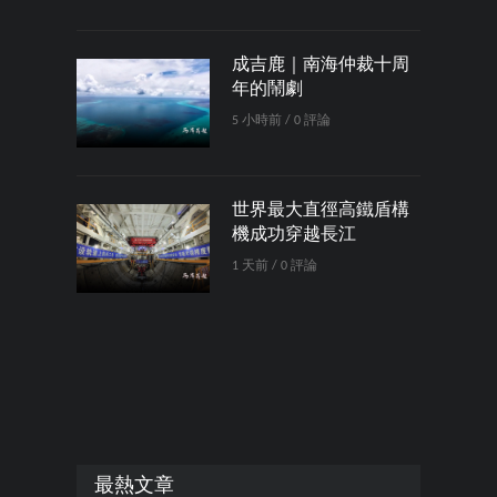
成吉鹿｜南海仲裁十周
年的鬧劇
5 小時前 / 0 評論
世界最大直徑高鐵盾構
機成功穿越長江
1 天前 / 0 評論
最熱文章