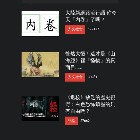
大陸新網路流行語 你今
天「內卷」了嗎？
人文社會
177177
恍然大悟！這才是《山
海經》裡「怪物」的真
面目……
人文社會
30981
《返校》缺乏的歷史視
野：白色恐怖鎮壓的只
有自由嗎？
評論
27662