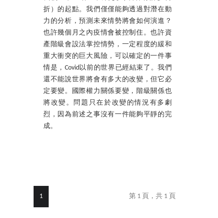
折）的起點。我們僅僅能夠透過對潛在動
力的分析，預測未來情勢將會如何演進？
也許幾個月之內疫情會被控制住。也許資
產階級會設法掌控情勢，一定程度的緩和
重大衝突的巨大風險，可以確定的一件事
情是，Covid以前的世界已經結束了。我們
還不能說世界將會有多大的改變，但它必
定要變。國際權力關係要變，階級關係也
將改變。問題只在於改變的情況有多劇
烈，因為前述之事沒有一件能夠平靜的完
成。
1
第 1 頁，共 1 頁