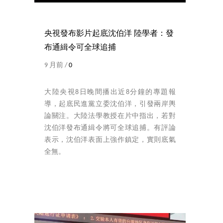
央視發布影片起底沈伯洋 陸學者：發
布通緝令可全球追捕
9 月前 /
0
大陸央視8日晚間播出近8分鐘的專題報
導，起底民進黨立委沈伯洋，引發兩岸輿
論關注。大陸法學教授在片中指出，若對
沈伯洋發布通緝令將可全球追捕。有評論
表示，沈伯洋表面上強作鎮定，實則底氣
全無。