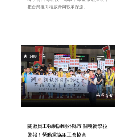
把台灣推向核威脅與戰爭深淵。
1488
關廠員工強制調到外縣市 關稅衝擊拉
警報！勞動黨協組工會協商