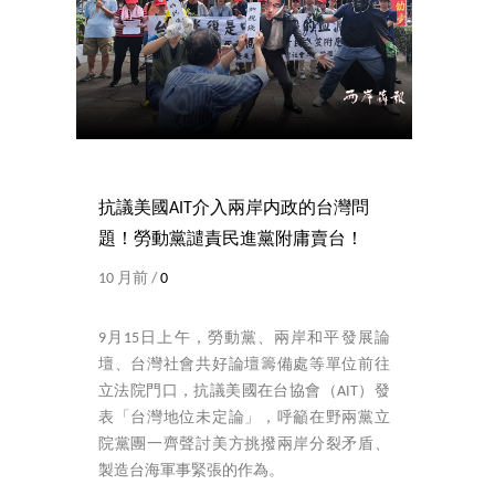
抗議美國AIT介入兩岸内政的台灣問
題！勞動黨譴責民進黨附庸賣台！
10 月前 /
0
9月15日上午，勞動黨、兩岸和平發展論
壇、台灣社會共好論壇籌備處等單位前往
立法院門口，抗議美國在台協會（AIT）發
表「台灣地位未定論」，呼籲在野兩黨立
院黨團一齊聲討美方挑撥兩岸分裂矛盾、
製造台海軍事緊張的作為。