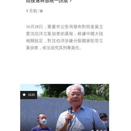
陸接連釋放統一訊號？
9 月前 /
0
10月28日，重慶市公安局發布對民進黨立
委沈伯洋立案偵查的通報，根據中國大陸
相關規定，對沈伯洋涉嫌分裂國家犯罪立
案偵查，依法追究其刑事責任。
1630