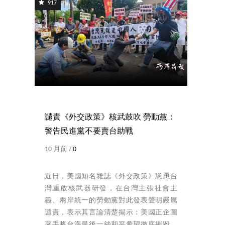
917
譴責《外交政策》核武鼓吹 勞動黨：
警告民進黨不要賣台助戰
10 月前 /
0
近日，美國知名雜誌《外交政策》慫恿台
灣重啟核武器研發，在台灣主張社會主
義、兩岸統一的勞動黨對此發表聲明嚴厲
譴責，表示其言論清楚揭示：美國正企圖
著手將台海最後一絲和平希望徹底摧毀，