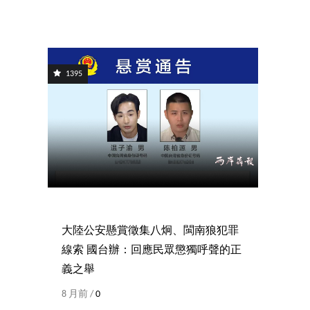
1395
大陸公安懸賞徵集八炯、閩南狼犯罪
線索 國台辦：回應民眾懲獨呼聲的正
義之舉
8 月前 /
0