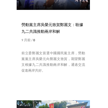
勞動黨主席吳榮元致賀鄭麗文：盼據
九二共識推動兩岸和解
9 月前 /
0
前立委鄭麗文當選中國國民黨主席，勞動
黨黨主席吳榮元向鄭麗文致賀，期望鄭麗
文根據九二共識推動兩岸和解，通過交流
促進兩岸共好。