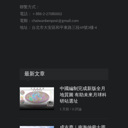
聯繫方式：
電話：＋886-2-27080002
電郵：chaiwanbenpost@gmail.com
地址：台北市大安區和平東路三段49號3樓-4
最新文章
中國編制完成新版全月
地質圖 有助未來月球科
研站選址
1 天前 / 0 評論
成吉鹿｜南海仲裁十周