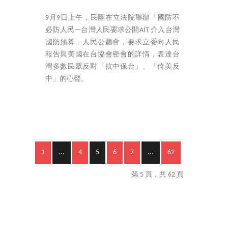
9月9日上午，民團在立法院舉辦「國防不
必防人民—台灣人民要求公開AIT 介入台灣
國防預算」人民公聽會，要求立委向人民
報告與美國在台協會密會的詳情，表達台
灣多數民眾反對「抗中保台」、「倚美反
中」的心聲。
1
...
4
5
6
7
...
62
第 5 頁，共 62 頁