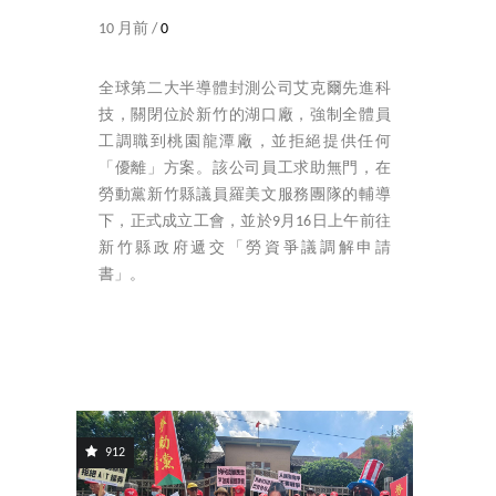
10 月前 /
0
全球第二大半導體封測公司艾克爾先進科
技，關閉位於新竹的湖口廠，強制全體員
工調職到桃園龍潭廠，並拒絕提供任何
「優離」方案。該公司員工求助無門，在
勞動黨新竹縣議員羅美文服務團隊的輔導
下，正式成立工會，並於9月16日上午前往
新竹縣政府遞交「勞資爭議調解申請
書」。
912