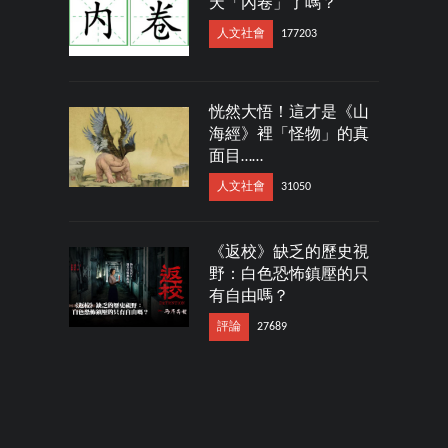
天「內卷」了嗎？
人文社會
177203
恍然大悟！這才是《山
海經》裡「怪物」的真
面目……
人文社會
31050
《返校》缺乏的歷史視
野：白色恐怖鎮壓的只
有自由嗎？
評論
27689