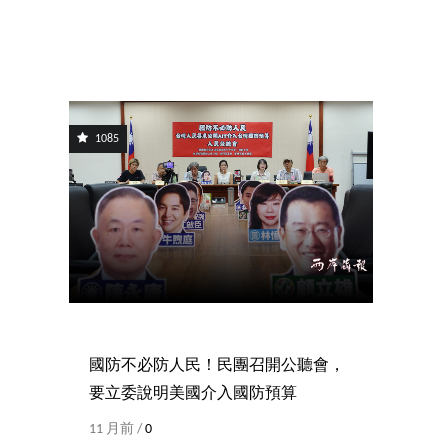
1085
國防不必防人民！民團召開公聽會，
要立委說明美國介入國防預算
11 月前 /
0