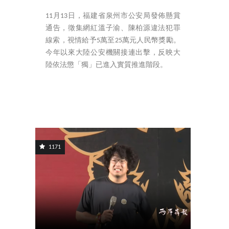
11月13日，福建省泉州市公安局發佈懸賞
通告，徵集網紅溫子渝、陳柏源違法犯罪
線索，視情給予5萬至25萬元人民幣獎勵。
今年以來大陸公安機關接連出擊，反映大
陸依法懲「獨」已進入實質推進階段。
1171