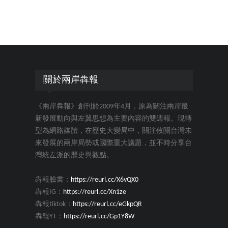
關於兩岸犇報
《兩岸犇報》創刊於2009年4月，原為關注兩岸最
新發展動向與左翼思想為主要內容的雙週報。現轉
型為網路媒體，在歷史大變局中，關注攸關台灣未
來發展的兩岸局勢或國際重大議題，並不時分享台
灣統左派的歷史與觀點。
犇報臉書：
https://reurl.cc/X6vQX0
犇報IG：
https://reurl.cc/Xn1ze
犇報tiktok：
https://reurl.cc/eGkpQR
犇報YT：
https://reurl.cc/Gp1Y8W