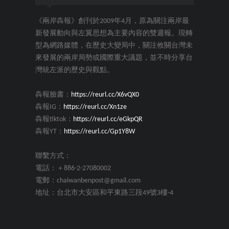
《兩岸犇報》創刊於2009年4月，原為關注兩岸最
新發展動向與左翼思想為主要內容的雙週報。現轉
型為網路媒體，在歷史大變局中，關注攸關台灣未
來發展的兩岸局勢或國際重大議題，並不時分享台
灣統左派的歷史與觀點。
犇報臉書：
https://reurl.cc/X6vQX0
犇報IG：
https://reurl.cc/Xn1ze
犇報tiktok：
https://reurl.cc/eGkpQR
犇報YT：
https://reurl.cc/Gp1Y8W
聯繫方式：
電話：＋886-2-27080002
電郵：chaiwanbenpost@gmail.com
地址：台北市大安區和平東路三段49號3樓-4