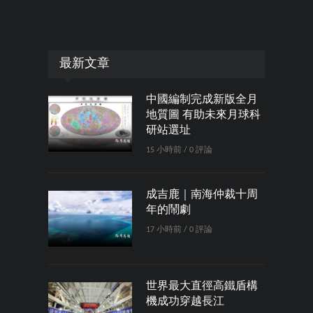
最新文章
中國編制完成新版全月
地質圖 有助未來月球科
研站選址
15 小時前 / 0 評論
成吉鹿｜南海仲裁十周
年的鬧劇
17 小時前 / 0 評論
世界最大直徑高鐵盾構
機成功穿越長江