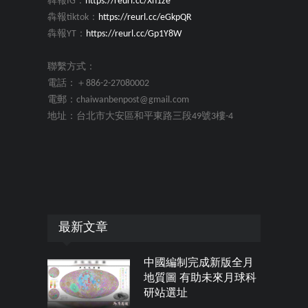
犇報IG：
https://reurl.cc/Xn1ze
犇報tiktok：
https://reurl.cc/eGkpQR
犇報YT：
https://reurl.cc/Gp1Y8W
聯繫方式：
電話：＋886-2-27080002
電郵：chaiwanbenpost@gmail.com
地址：台北市大安區和平東路三段49號3樓-4
最新文章
中國編制完成新版全月
地質圖 有助未來月球科
研站選址