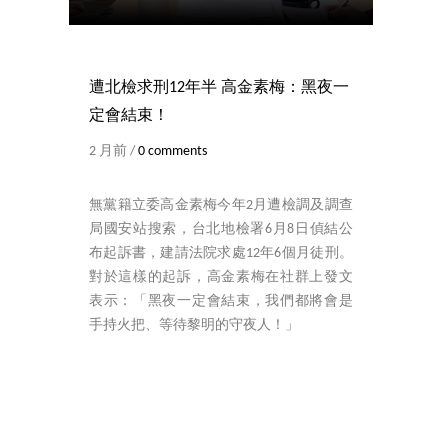
遭北檢求刑12年半 高金素梅：黑夜一
定會結束！
2 月前 /
0 comments
無黨籍立委高金素梅今年2月遭檢調及調查
局國安站搜索，台北地檢署6月8日偵結公
布起訴書，建請法院求處12年6個月徒刑。
對於這樣的起訴，高金素梅在社群上發文
表示：「黑夜一定會結束，我們都將會是
手持火把、等待黎明的守夜人！」