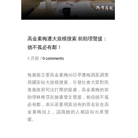
高金素梅遭大規模搜索 前助理聲援：
德不孤必有鄰！
5 月前 /
0 comments
無黨籍立委高金素梅10日早遭檢調及調查
局國安站大規模搜索，引發社會大眾對民
進黨政府司法打壓的疑慮，高金素梅的前
助理林稚霑在臉書發文聲援，相信德不孤
必有鄰，表示若要用莫須有的罪名安在高
金素梅頭上，認識她的人都該站出來聲
援。