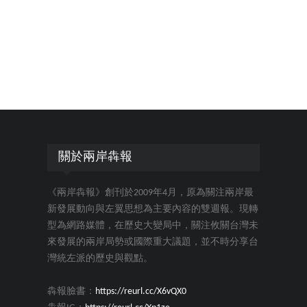
關於兩岸犇報
《兩岸犇報》創刊於2009年4月，原為關注兩岸最
新發展動向與左翼思想為主要內容的雙週報。現轉
型為網路媒體，在歷史大變局中，關注攸關台灣未
來發展的兩岸局勢或國際重大議題，並不時分享台
灣統左派的歷史與觀點。
犇報臉書：
https://reurl.cc/X6vQX0