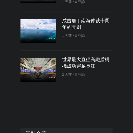
1 天前 / 0 評論
成吉鹿｜南海仲裁十周
年的鬧劇
1 天前 / 0 評論
世界最大直徑高鐵盾構
機成功穿越長江
2 天前 / 0 評論