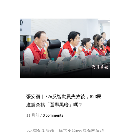
張安宿｜726反智動員失效後，823民
進黨會搞「選舉黑暗」嗎？
11 月前 /
0 comments
726罷免失敗後，接下來的823罷免案值得