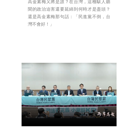
高金素梅又將是誰？在台灣，這種駭人聽
聞的政治迫害還要延綿到何時才是盡頭？
還是高金素梅那句話：「民進黨不倒，台
灣不會好！」