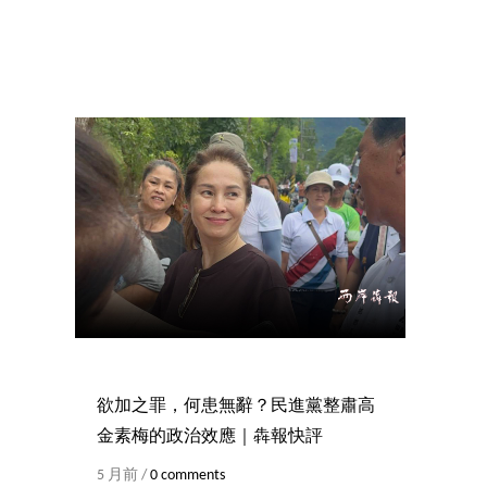
欲加之罪，何患無辭？民進黨整肅高
金素梅的政治效應｜犇報快評
5 月前 /
0 comments