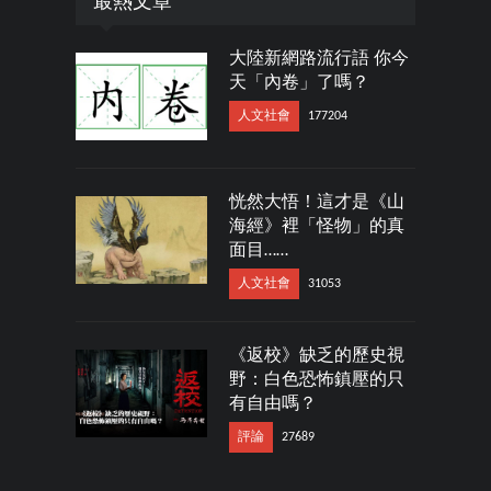
最熱文章
大陸新網路流行語 你今
天「內卷」了嗎？
人文社會
177204
恍然大悟！這才是《山
海經》裡「怪物」的真
面目……
人文社會
31053
《返校》缺乏的歷史視
野：白色恐怖鎮壓的只
有自由嗎？
評論
27689