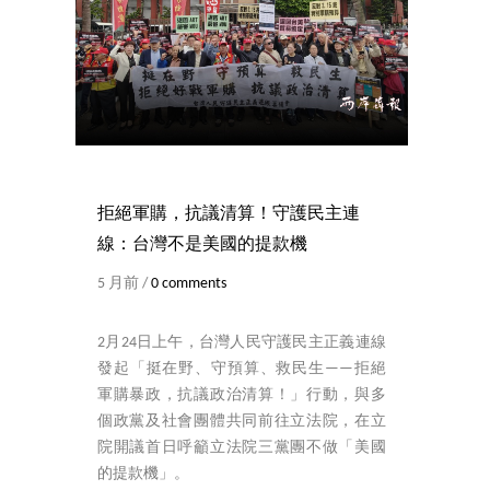
拒絕軍購，抗議清算！守護民主連
線：台灣不是美國的提款機
5 月前 /
0 comments
2月24日上午，台灣人民守護民主正義連線
發起「挺在野、守預算、救民生——拒絕
軍購暴政，抗議政治清算！」行動，與多
個政黨及社會團體共同前往立法院，在立
院開議首日呼籲立法院三黨團不做「美國
的提款機」。