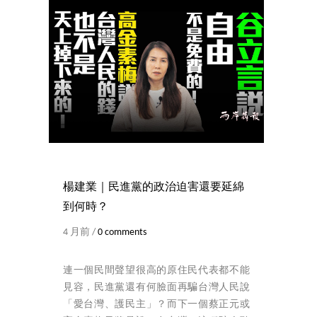
楊建業｜民進黨的政治迫害還要延綿
到何時？
4 月前 /
0 comments
連一個民間聲望很高的原住民代表都不能
見容，民進黨還有何臉面再騙台灣人民說
「愛台灣、護民主」？而下一個蔡正元或