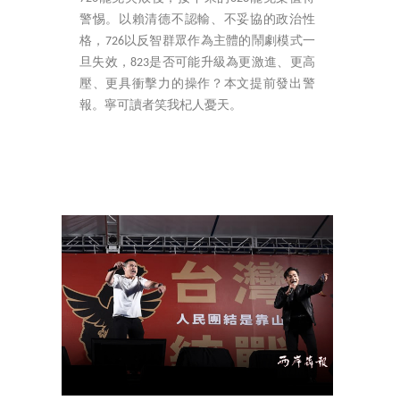
警惕。以賴清德不認輸、不妥協的政治性
格，726以反智群眾作為主體的鬧劇模式一
旦失效，823是否可能升級為更激進、更高
壓、更具衝擊力的操作？本文提前發出警
報。寧可讀者笑我杞人憂天。