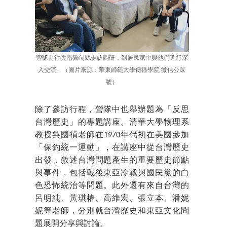
營隊前往雲南魯甸縣走訪調研，到居民家中與他們進行深
入交流。（圖片來源：華東師範大學傳播學院 微信公眾
號）
除了參訪行程，營隊中也舉辦題為「反思
台灣歷史」的專題講座。清華大學物理系
教授吳國禎老師在1970年代初在美國參加
「保釣統一運動」，在講座中從台灣歷史
出發，敘述台灣問題產生的重要歷史節點
與事件，包括戰後東亞冷戰與國民黨的白
色恐怖統治等問題。此外還有來自台灣的
呂明純、黃琪椿、高維宏、張立本、潘妮
妮等老師，分別就台灣歷史和東亞文化問
題展開分享與討論。