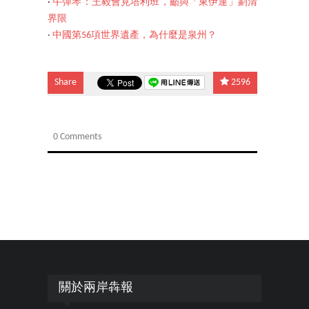
‧
牛彈琴：王毅會見塔利班，籲與「東伊運」劃清
界限
‧
中國第56項世界遺產，為什麼是泉州？
Share
2596
0 Comments
關於兩岸犇報