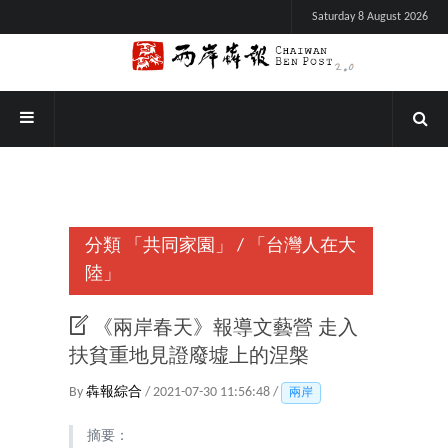
Saturday 8 August 2026
分類
「共同家園」
/
「台灣人在大
陸」
《兩岸春天》報導文藝營 走入
扶貧重地見證廢墟上的涅槃
By
犇報綜合
/ 2021-07-30 11:56:48 /
兩岸
摘要：