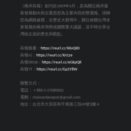
《兩岸犇報》創刊於2009年4月，原為關注兩岸最
新發展動向與左翼思想為主要內容的雙週報。現轉
型為網路媒體，在歷史大變局中，關注攸關台灣未
來發展的兩岸局勢或國際重大議題，並不時分享台
灣統左派的歷史與觀點。
犇報臉書：
https://reurl.cc/X6vQX0
犇報IG：
https://reurl.cc/Xn1ze
犇報tiktok：
https://reurl.cc/eGkpQR
犇報YT：
https://reurl.cc/Gp1Y8W
聯繫方式：
電話：＋886-2-27080002
電郵：chaiwanbenpost@gmail.com
地址：台北市大安區和平東路三段49號3樓-4