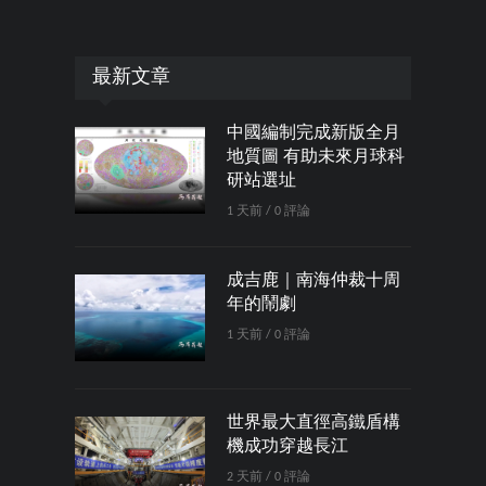
最新文章
中國編制完成新版全月
地質圖 有助未來月球科
研站選址
1 天前 / 0 評論
成吉鹿｜南海仲裁十周
年的鬧劇
1 天前 / 0 評論
世界最大直徑高鐵盾構
機成功穿越長江
2 天前 / 0 評論