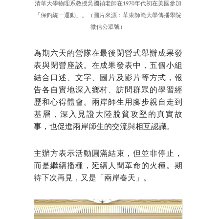
清華大學物理系教授吳國禎老師在1970年代初在美國參加
「保釣統一運動」。（圖片來源：華東師範大學傳播學院
微信公眾號）
為期六天的營隊在最後閉營式舉辦成果發
表與閉營座談。在成果發表中，五個小組
結合口述、文字、圖片及影片等方式，報
告各自實地深入鄉村、訪問群眾的學習經
歷和心得體會。兩岸師生用腳步親自走到
基層，深入見證大陸脫貧攻堅的真實故
事，也促進兩岸師生的交流與相互認識。
主辦方表示活動圓滿結束，但並非停止，
而是繼續播種，延續人間革命的火種。期
待下次再見，又是「兩岸春天」。