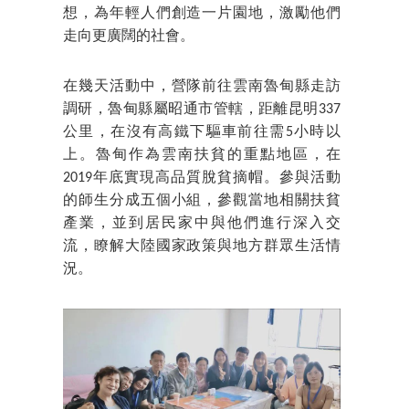
想，為年輕人們創造一片園地，激勵他們
走向更廣闊的社會。
在幾天活動中，營隊前往雲南魯甸縣走訪
調研，魯甸縣屬昭通市管轄，距離昆明337
公里，在沒有高鐵下驅車前往需5小時以
上。魯甸作為雲南扶貧的重點地區，在
2019年底實現高品質脫貧摘帽。參與活動
的師生分成五個小組，參觀當地相關扶貧
產業，並到居民家中與他們進行深入交
流，瞭解大陸國家政策與地方群眾生活情
況。