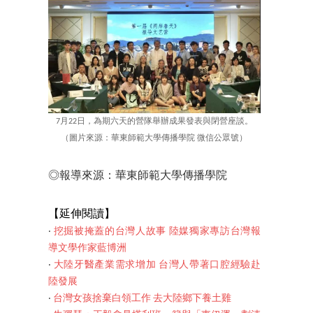
7月22日，為期六天的營隊舉辦成果發表與閉營座談。
（圖片來源：華東師範大學傳播學院 微信公眾號）
◎報導來源：華東師範大學傳播學院
【延伸閱讀】
‧
挖掘被掩蓋的台灣人故事 陸媒獨家專訪台灣報
導文學作家藍博洲
‧
大陸牙醫產業需求增加 台灣人帶著口腔經驗赴
陸發展
‧
台灣女孩捨棄白領工作 去大陸鄉下養土雞