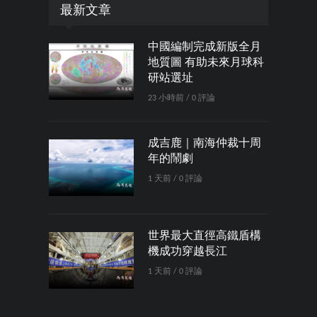
最新文章
中國編制完成新版全月
地質圖 有助未來月球科
研站選址
23 小時前 / 0 評論
成吉鹿｜南海仲裁十周
年的鬧劇
1 天前 / 0 評論
世界最大直徑高鐵盾構
機成功穿越長江
1 天前 / 0 評論