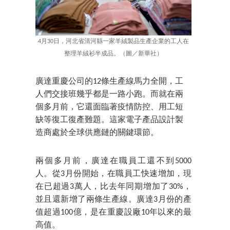
4月30日，河北省清河縣一家羊絨製品生產企業的工人在
整理羊絨衫半成品。（圖／新華社）
廣達重慶公司的12條生產線馬力全開，工
人們交接班幾乎都是一路小跑。而就在兩
個多月前，它還面臨著疫情防控、用工短
缺等復工復產難題。這家電子產品設計製
造商處於全球供應鏈的關鍵環節。
兩個多月前，廣達在職員工還不到5000
人。從3月份開始，在職員工快速增加，現
在已超過3萬人，比去年同期增加了30%，
並且還新增了兩條生產線。廣達3月份的產
值超過100億，是在重慶設廠10年以來的最
高值。