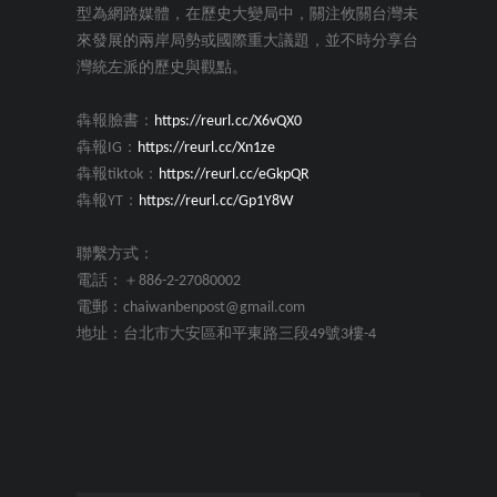
型為網路媒體，在歷史大變局中，關注攸關台灣未
來發展的兩岸局勢或國際重大議題，並不時分享台
灣統左派的歷史與觀點。
犇報臉書：
https://reurl.cc/X6vQX0
犇報IG：
https://reurl.cc/Xn1ze
犇報tiktok：
https://reurl.cc/eGkpQR
犇報YT：
https://reurl.cc/Gp1Y8W
聯繫方式：
電話：＋886-2-27080002
電郵：chaiwanbenpost@gmail.com
地址：台北市大安區和平東路三段49號3樓-4