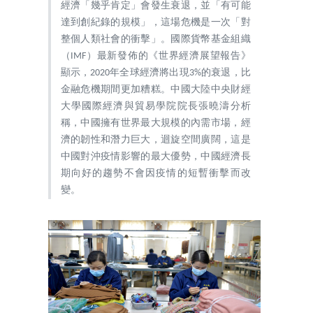
經濟「幾乎肯定」會發生衰退，並「有可能
達到創紀錄的規模」，這場危機是一次「對
整個人類社會的衝擊」。國際貨幣基金組織
（IMF）最新發佈的《世界經濟展望報告》
顯示，2020年全球經濟將出現3%的衰退，比
金融危機期間更加糟糕。中國大陸中央財經
大學國際經濟與貿易學院院長張曉濤分析
稱，中國擁有世界最大規模的內需市場，經
濟的韌性和潛力巨大，迴旋空間廣闊，這是
中國對沖疫情影響的最大優勢，中國經濟長
期向好的趨勢不會因疫情的短暫衝擊而改
變。