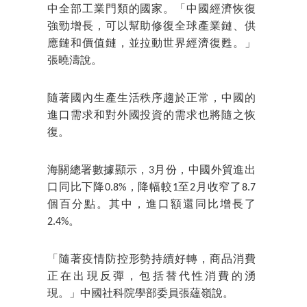
中全部工業門類的國家。「中國經濟恢復
強勁增長，可以幫助修復全球產業鏈、供
應鏈和價值鏈，並拉動世界經濟復甦。」
張曉濤說。
隨著國內生產生活秩序趨於正常，中國的
進口需求和對外國投資的需求也將隨之恢
復。
海關總署數據顯示，3月份，中國外貿進出
口同比下降0.8%，降幅較1至2月收窄了8.7
個百分點。其中，進口額還同比增長了
2.4%。
「隨著疫情防控形勢持續好轉，商品消費
正在出現反彈，包括替代性消費的湧
現。」中國社科院學部委員張蘊嶺說。