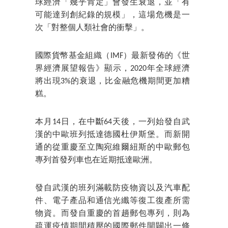
球經濟「幾乎肯定」會發生衰退，並「有
可能達到創紀錄的規模」，這場危機是一
次「對整個人類社會的衝擊」。
國際貨幣基金組織（IMF）最新發佈的《世
界經濟展望報告》顯示，2020年全球經濟
將出現3%的衰退，比金融危機期間更加糟
糕。
本月14日，在中斷64天後，一列始發自武
漢的中歐班列抵達德國杜伊斯堡。而新開
通的從重慶至立陶宛維爾紐斯的中歐郵包
專列首發列車也在近期抵達歐洲。
發自武漢的班列滿載防疫物資以及汽車配
件、電子產品和通信光纖等復工復產所需
物資。而發自重慶的首趟郵包專列，則為
疏運疫情期間積壓的國際郵件開闢出一條