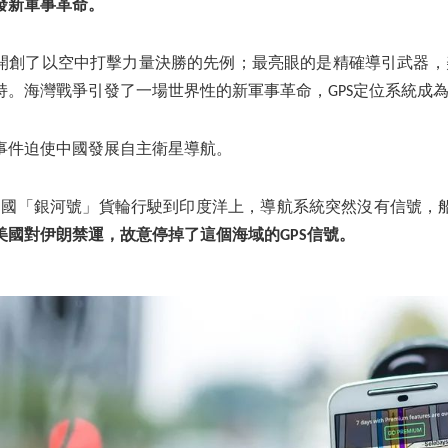
發新軍事革命。
爭開創了以空中打擊力量決勝的先例；最亮眼的是精確導引武器，
持。海灣戰爭引發了一場世界性的新軍事革命，GPS定位系統成
事件迫使中國發展自主衛星導航。
日，中國「銀河號」貨輪行駛到印度洋上，導航系統突然沒有信號
美國對伊朗禁運，故意停掉了這個海域的GPS信號。