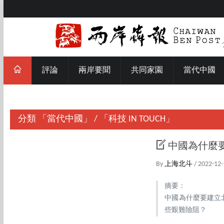
評論
兩岸要聞
共同家園
當代中國
分類
「當代中國」
/
「科技 IN TOUCH」
中國為什麼
By
上海北斗
/ 2022-12-
摘要：
中國為什麼要建立
些艱難險阻？