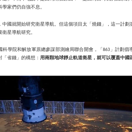
科學家們仍自強不息。
代，中國就開始研究衛星導航。但這個項目太「燒錢」，這一計劃
棄衛星導航研究。
，中國科學院和解放軍原總參謀部測繪局聯合開會，「863」計劃
對「省錢」的構想：
用兩顆地球靜止軌道衛星，就可以覆蓋中國