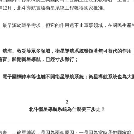
傳回國內，孫家棟院士與國防科工委副主任沈榮駿聯名「上書」
4年12月，北斗導航實驗衛星系統工程獲得國家批准。
，最早源於戰爭需求，但它的作用遠不止軍事領域，在國民生產
、航海、救災等眾多領域，衛星導航系統發揮著無可替代的作用
路盲」離開衛星導航，已經寸步難行；
、電子圍欄停車等也離不開衛星導航系統；衛星導航系統也為大
2
北斗衛星導航系統為什麼要三步走？
步走」，簡單地說，是因為兩個原因：一是因為當時我們國家窮