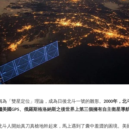
稱為「雙星定位」理論，成為日後北斗一號的雛形。
2000年，
繼美國GPS、俄羅斯格洛納斯之後世界上第三個擁有自主衛星導
，北斗人開始真刀真槍地幹起來，馬上遇到了囊中羞澀的困境。美國