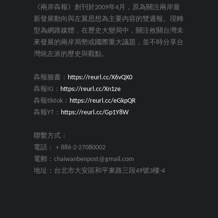
《兩岸犇報》創刊於2009年4月，原為關注兩岸最
新發展動向與左翼思想為主要內容的雙週報。現轉
型為網路媒體，在歷史大變局中，關注攸關台灣未
來發展的兩岸局勢或國際重大議題，並不時分享台
灣統左派的歷史與觀點。
犇報臉書：
https://reurl.cc/X6vQX0
犇報IG：
https://reurl.cc/Xn1ze
犇報tiktok：
https://reurl.cc/eGkpQR
犇報YT：
https://reurl.cc/Gp1Y8W
聯繫方式：
電話：＋886-2-27080002
電郵：chaiwanbenpost@gmail.com
地址：台北市大安區和平東路三段49號3樓-4