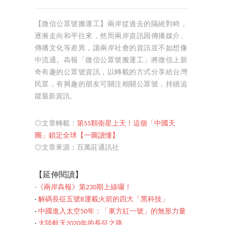
【微信公眾號搬運工】兩岸從過去的隔絕對峙，
逐漸走向和平往來，然而兩岸資訊因傳播媒介、
傳播文化等差異，讓兩岸社會的資訊並不如想像
中流通。犇報「微信公眾號搬運工」將微信上新
奇有趣的公眾號資訊，以轉載的方式分享給台灣
民眾，有興趣的朋友可關注相關公眾號，持續追
蹤最新資訊。
◎文章轉載：
第55顆衛星上天！這個「中國天
團」鎖定全球【一圖讀懂】
◎文章來源：百萬莊通訊社
【延伸閱讀】
‧
《兩岸犇報》第230期上線囉！
‧
解碼長征五號B運載火箭的四大「黑科技」
‧
中國進入太空50年：「東方紅一號」的無形力量
‧
大陸航天2020年的長征之路