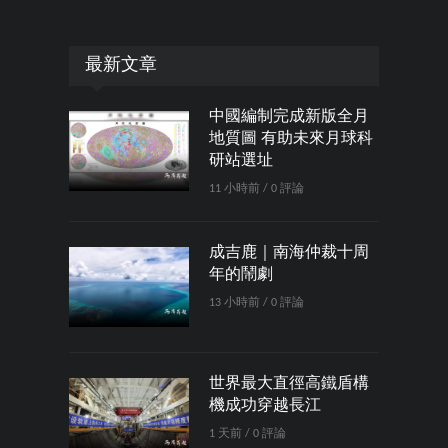
最新文章
中國編制完成新版全月
地質圖 有助未來月球科
研站選址
11 小時前 / 0 評論
成吉鹿｜南海仲裁十周
年的鬧劇
13 小時前 / 0 評論
世界最大直徑高鐵盾構
機成功穿越長江
1 天前 / 0 評論