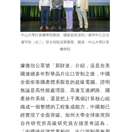
中山大學計算機學院教授、國家超算深圳／廣州中心主任
盧宇彤（右二）登台領取冠軍榮譽。圖源：中山大學計算
機學院
據微信公眾號「新財迷」介紹，這是在美
國連續多年對華晶片出口管制之後，中國
全面依靠國產體系製造的超級電腦。證明
無論是高性能處理器、高速互連網路、國
產操作系統，還是把上千萬個計算核心組
織成一個整體的工程集成能力，中國都已
經實現了全面突破。加州大學全球衝突與
合作研究所高級研究員古德里奇認為，