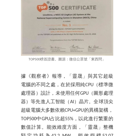
TOP500榜首證書。圖源：微信公眾號「東西問」
據《觀察者》報導，「靈晟」與其它超級
電腦的不同之處，在於採用純CPU（標準微
處理器）設計，未使用任何GPU（圖形處理
器）等先進人工智能（AI）晶片。全球頂尖
超級電腦大多數依賴CPU+GPU的異構架構，
TOP500中GPU占比超55%，以此進行繁重的
數值計算。能效維度方面，「靈晟」整機
額定功耗為42.2 MW，能效指標52.07