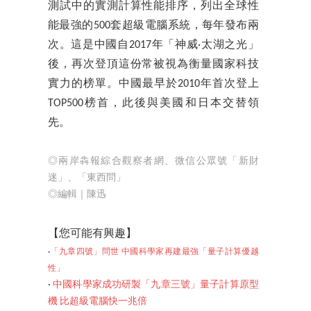
測試中的實測計算性能排序，列出全球性
能最強的500套超級電腦系統，每年發布兩
次。這是中國自2017年「神威·太湖之光」
後，再次登頂這份常被視為衡量國家科技
實力的榜單。中國最早於2010年首次登上
TOP500榜首，此後與美國和日本交替領
先。
◎兩岸犇報綜合觀察者網、微信公眾號「新財
迷」、「東西問」
◎編輯｜陳迅
【
您可能有興趣】
‧
「九章四號」問世 中國科學家再建最強「量子計算優越
性」
‧
中國科學家成功研製「九章三號」量子計算原型
機 比超級電腦快一兆倍