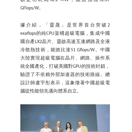
GFlops/W。
據介紹，「靈晟」是世界首台突破2
exaflops的純CPU架構超級電腦，集成中國
國自產LX2晶片、靈啟高速互連網路及全液
冷散熱技術，能效比達51 Gflops/W。中國
大陸實現超級電腦在晶片、網路、操作系
統全國產化，打破美國對GPU的技術封鎖，
驗證了不依賴外部加速器的技術路線。總
設計師盧宇彤表示，這象徵著中國超級電
腦從性能領先邁向體系自立。