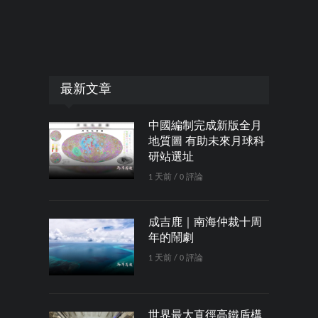
最新文章
中國編制完成新版全月
地質圖 有助未來月球科
研站選址
1 天前 / 0 評論
成吉鹿｜南海仲裁十周
年的鬧劇
1 天前 / 0 評論
世界最大直徑高鐵盾構