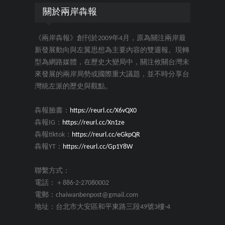
關於兩岸犇報
《兩岸犇報》創刊於2009年4月，原為關注兩岸最
新發展動向與左翼思想為主要內容的雙週報。現轉
型為網路媒體，在歷史大變局中，關注攸關台灣未
來發展的兩岸局勢或國際重大議題，並不時分享台
灣統左派的歷史與觀點。
犇報臉書：
https://reurl.cc/X6vQX0
犇報IG：
https://reurl.cc/Xn1ze
犇報tiktok：
https://reurl.cc/eGkpQR
犇報YT：
https://reurl.cc/Gp1Y8W
聯繫方式：
電話：＋886-2-27080002
電郵：chaiwanbenpost@gmail.com
地址：台北市大安區和平東路三段49號3樓-4