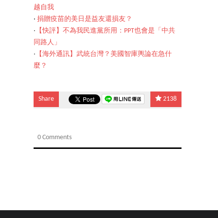
越自我
‧
捐贈疫苗的美日是益友還損友？
‧
【快評】不為我民進黨所用：PPT也會是「中共
同路人」
‧
【海外通訊】武統台灣？美國智庫輿論在急什
麼？
Share
2138
0 Comments