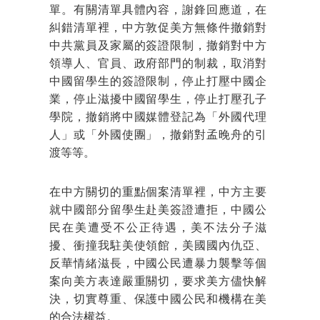
單。有關清單具體內容，謝鋒回應道，在
糾錯清單裡，中方敦促美方無條件撤銷對
中共黨員及家屬的簽證限制，撤銷對中方
領導人、官員、政府部門的制裁，取消對
中國留學生的簽證限制，停止打壓中國企
業，停止滋擾中國留學生，停止打壓孔子
學院，撤銷將中國媒體登記為「外國代理
人」或「外國使團」，撤銷對孟晚舟的引
渡等等。
在中方關切的重點個案清單裡，中方主要
就中國部分留學生赴美簽證遭拒，中國公
民在美遭受不公正待遇，美不法分子滋
擾、衝撞我駐美使領館，美國國內仇亞、
反華情緒滋長，中國公民遭暴力襲擊等個
案向美方表達嚴重關切，要求美方儘快解
決，切實尊重、保護中國公民和機構在美
的合法權益。