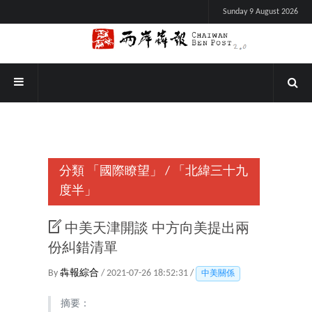
Sunday 9 August 2026
分類
「國際瞭望」
/
「北緯三十九
度半」
中美天津開談 中方向美提出兩
份糾錯清單
By
犇報綜合
/ 2021-07-26 18:52:31 /
中美關係
摘要：