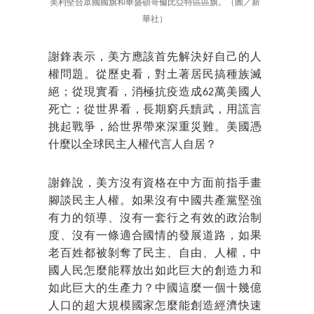
美利堅合眾國國旗和華盛頓哥倫比亞特區區旗。（圖／新
華社）
謝鋒表示，美方應該首先解決好自己的人
權問題。從歷史看，對土著居民搞種族滅
絕；從現實看，消極抗疫造成62萬美國人
死亡；從世界看，長期窮兵黷武，用謊言
挑起戰爭，給世界帶來深重災難。美國憑
什麼以全球民主人權代言人自居？
謝鋒說，美方沒有資格在中方面前指手畫
腳談民主人權。如果沒有中國共產黨堅強
有力的領導、沒有一套行之有效的政治制
度、沒有一條適合國情的發展道路，如果
老百姓都被剝奪了民主、自由、人權，中
國人民怎麼能釋放出如此巨大的創造力和
如此巨大的生產力？中國這麼一個十幾億
人口的超大規模國家怎麼能創造經濟快速