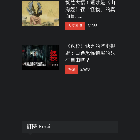
恍然大悟！這才是《山
海經》裡「怪物」的真
面目……
人文社會
31066
《返校》缺乏的歷史視
野：白色恐怖鎮壓的只
有自由嗎？
評論
27693
訂閱 Email