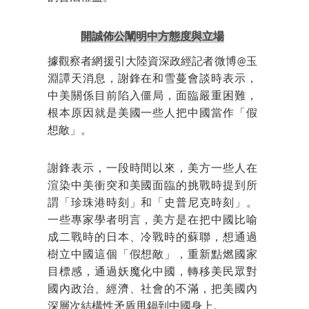
開誠佈公闡明中方態度與立場
據觀察者網援引大陸資深政經記者微博@玉
淵譚天消息，謝鋒在和雪蔓會談時表示，
中美關係目前陷入僵局，面臨嚴重困難，
根本原因就是美國一些人把中國當作「假
想敵」。
謝鋒表示，一段時間以來，美方一些人在
渲染中美衝突和美國面臨的挑戰時提到所
謂「珍珠港時刻」和「史普尼克時刻」。
一些專家學者明言，美方是在把中國比喻
成二戰時的日本、冷戰時的蘇聯，想通過
樹立中國這個「假想敵」，重新點燃國家
目標感，通過妖魔化中國，轉移美民眾對
國內政治、經濟、社會的不滿，把美國內
深層次結構性矛盾甩鍋到中國身上。