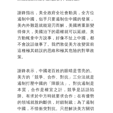
謝鋒指出，美全政府全社會動員，全方位
遏制中國，似乎只要遏制住中國的發展，
美內外難題就能迎刃而解，美國將重新變
得偉大，美國治下的霸權就可以延續。美
方動輒拿中方說事，好像不扯上中國，都
不會說話做事了。我們敦促美方改變當前
這種極其錯誤的思維和極其危險的對華政
策。
謝鋒表示，中國老百姓的眼晴是雪亮的。
美方的「競爭、合作、對抗」三分法就是
遏制打壓中國的「障眼法」。對抗遏制是
本質，合作是權宜之計，競爭是話語陷
阱。有求於中方時就要求合作；在有優勢
的領域就脫鉤斷供，封鎖制裁；為了遏制
中國，不惜衝突對抗。只想解決美方關切