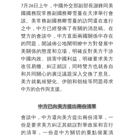
7月26日上午，中國外交部副部長謝鋒同美
國國務院常務副國務卿雪蔓在天津舉行會
談。美常務副國務卿雪蔓的訪問還在進行
之中，中方已經發佈了有關的消息稿。在
雙方的會談中，中方直面兩國關係中存在
的問題，開誠佈公地闡明瞭中方對發展中
美關係的態度和立場，明確反對美方干涉
中國內政、損害中國利益，明確要求美方
改弦易轍、糾正錯誤，同時雙方也就各自
和共同關心的廣泛議題深入交換了意見。
美方就氣候變化、伊朗和朝核等問題尋求
中方的合作與支援。
中方已向美方提出兩份清單
會談中，中方還向美方提出兩份清單，一
份是要求美方糾正其錯誤對華政策和言行
的清單，一份是中方關切的重點個案清