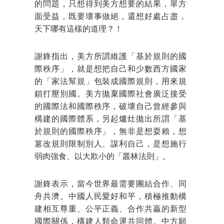
的問題，只想得到美方想要的結果，單方
面受益，既要壞事做絕，還想好處占盡，
天下哪有這樣的道理？！
謝鋒指出，美方所謂維護「基於規則的國
際秩序」，就是想把自己和少數西方國家
的「家法幫規」包裝成國際規則，用來規
鎖打壓別國。美方拋棄國際社會廣泛接受
的國際法和國際秩序，破壞自己曾經參與
構建的國際體系，另起爐灶拋出所謂「基
於規則的國際秩序」，無非是想耍賴，想
篡改規則限制別人、謀利自己，是想施行
弱肉強食、以大欺小的「叢林法則」。
謝鋒表示，當今世界最需要團結合作、同
舟共濟。中國人民愛好和平，積極推動構
建相互尊重、公平正義、合作共贏的新型
國際關係，構建人類命運共同體。中方願