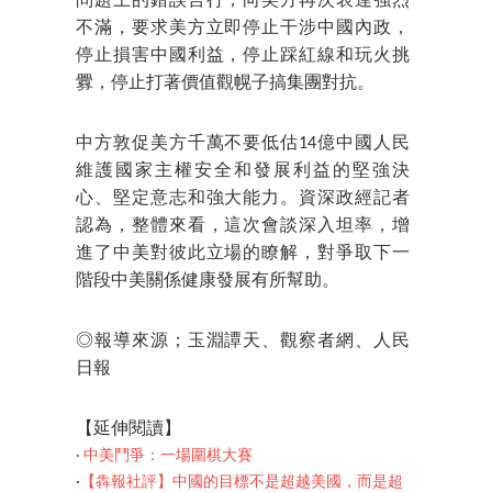
問題上的錯誤言行，向美方再次表達強烈
不滿，要求美方立即停止干涉中國內政，
停止損害中國利益，停止踩紅線和玩火挑
釁，停止打著價值觀幌子搞集團對抗。
中方敦促美方千萬不要低估14億中國人民
維護國家主權安全和發展利益的堅強決
心、堅定意志和強大能力。資深政經記者
認為，整體來看，這次會談深入坦率，增
進了中美對彼此立場的瞭解，對爭取下一
階段中美關係健康發展有所幫助。
◎報導來源；玉淵譚天、觀察者網、人民
日報
【延伸閱讀】
‧
中美鬥爭：一場圍棋大賽
‧
【犇報社評】中國的目標不是超越美國，而是超