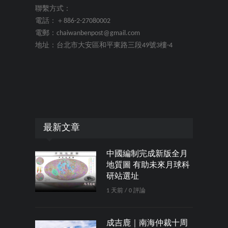
聯繫方式：
電話：＋886-2-27080002
電郵：chaiwanbenpost@gmail.com
地址：台北市大安區和平東路三段49號3樓-4
最新文章
中國編制完成新版全月
地質圖 有助未來月球科
研站選址
1 天前 / 0 評論
成吉鹿｜南海仲裁十周