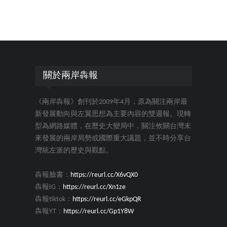
關於兩岸犇報
《兩岸犇報》創刊於2009年4月，原為關注兩岸最
新發展動向與左翼思想為主要內容的雙週報。現轉
型為網路媒體，在歷史大變局中，關注攸關台灣未
來發展的兩岸局勢或國際重大議題，並不時分享台
灣統左派的歷史與觀點。
犇報臉書：
https://reurl.cc/X6vQX0
犇報IG：
https://reurl.cc/Xn1ze
犇報tiktok：
https://reurl.cc/eGkpQR
犇報YT：
https://reurl.cc/Gp1Y8W