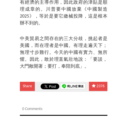
有經濟的主導作用，因此政府的津貼是順
理成章的。川普要中國放棄《中國製造
2025》，等於是要它繳械投降，這是根本
辦不到的。
中美貿易之間存在的三大分歧，挑起者是
美國，而在理者是中國。有理走遍天下；
無理寸步難行。今天的中國有實力、無所
懼。因此，敢於理直氣壯地說：「要談，
大門敞開著；要打，奉陪到底」。
Share
2376
0 Comments