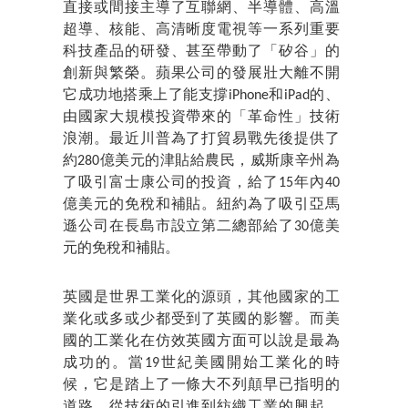
直接或間接主導了互聯網、半導體、高溫
超導、核能、高清晰度電視等一系列重要
科技產品的研發、甚至帶動了「矽谷」的
創新與繁榮。蘋果公司的發展壯大離不開
它成功地搭乘上了能支撐iPhone和iPad的、
由國家大規模投資帶來的「革命性」技術
浪潮。最近川普為了打貿易戰先後提供了
約280億美元的津貼給農民，威斯康辛州為
了吸引富士康公司的投資，給了15年內40
億美元的免稅和補貼。紐約為了吸引亞馬
遜公司在長島市設立第二總部給了30億美
元的免稅和補貼。
英國是世界工業化的源頭，其他國家的工
業化或多或少都受到了英國的影響。而美
國的工業化在仿效英國方面可以說是最為
成功的。當19世紀美國開始工業化的時
候，它是踏上了一條大不列顛早已指明的
道路。從技術的引進到紡織工業的興起，