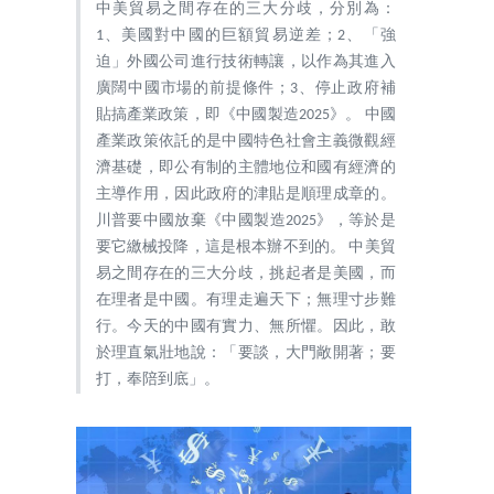
中美貿易之間存在的三大分歧，分別為：
1、美國對中國的巨額貿易逆差；2、「強
迫」外國公司進行技術轉讓，以作為其進入
廣闊中國市場的前提條件；3、停止政府補
貼搞產業政策，即《中國製造2025》。 中國
產業政策依託的是中國特色社會主義微觀經
濟基礎，即公有制的主體地位和國有經濟的
主導作用，因此政府的津貼是順理成章的。
川普要中國放棄《中國製造2025》，等於是
要它繳械投降，這是根本辦不到的。 中美貿
易之間存在的三大分歧，挑起者是美國，而
在理者是中國。有理走遍天下；無理寸步難
行。今天的中國有實力、無所懼。因此，敢
於理直氣壯地說：「要談，大門敞開著；要
打，奉陪到底」。