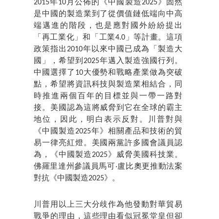
2015年10月公佈的《中國製造2025》固然
是中國的製造業到了從價值鏈低端向中高
端邁進的階段，也是應對國外紛紛提出
「再工業化」和「工業4.0」等計畫。這項
政策指出2010年以來中國已成為「製造大
國」，希望到2025年邁入製造強國行列。
中國選擇了10大優勢和戰略產業做為突破
點，希望將資訊科技與製造業相結合，同
時推進兩個百年的目標並與一帶一路對
接。美國認為這將威脅到它在全球的霸主
地位，因此，明白表示反對。川普對與
《中國製造2025年》相關產品和技術的貿
易一律亮紅燈。美國兩黨許多國會議員認
為，《中國製造2025》威脅美國科技業。
佛羅里達州參議員馬可‧盧比奧更推動法案
對抗《中國製造2025》。
川普用以上三大分歧作為他發動對華貿易
戰爭的理由，這些理由看似冠冕堂皇但卻