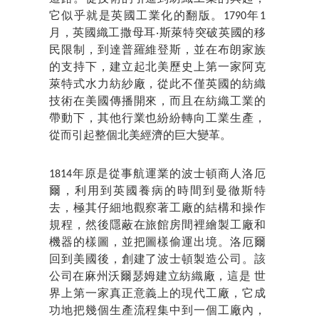
它似乎就是英國工業化的翻版。1790年1
月，英國織工撒母耳‧斯萊特突破英國的移
民限制，到達普羅維登斯，並在布朗家族
的支持下，建立起北美歷史上第一家阿克
萊特式水力紡紗廠，從此不僅英國的紡織
技術在美國傳播開來，而且在紡織工業的
帶動下，其他行業也紛紛轉向工業生產，
從而引起整個北美經濟的巨大變革。
1814年原是從事航運業的波士頓商人洛厄
爾，利用到英國養病的時間到曼徹斯特
去，極其仔細地觀察著工廠的結構和操作
規程，然後隱蔽在旅館房間裡繪製工廠和
機器的樣圖，並把圖樣偷運出境。洛厄爾
回到美國後，創建了波士頓製造公司。該
公司在麻州沃爾瑟姆建立紡織廠，這是 世
界上第一家真正意義上的現代工廠，它成
功地把幾個生產流程集中到一個工廠內，