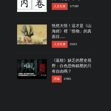
人文社會
177189
恍然大悟！這才是《山
海經》裡「怪物」的真
面目……
人文社會
31021
《返校》缺乏的歷史視
野：白色恐怖鎮壓的只
有自由嗎？
評論
27681