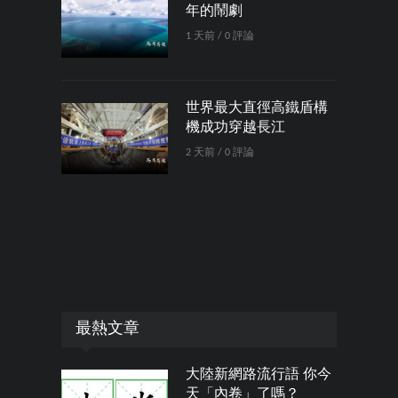
年的鬧劇
1 天前 / 0 評論
世界最大直徑高鐵盾構
機成功穿越長江
2 天前 / 0 評論
最熱文章
大陸新網路流行語 你今
天「內卷」了嗎？