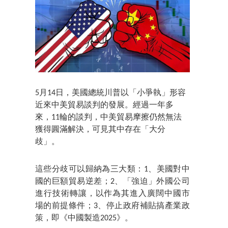
5月14日，美國總統川普以「小爭執」形容
近來中美貿易談判的發展。經過一年多
來，11輪的談判，中美貿易摩擦仍然無法
獲得圓滿解決，可見其中存在「大分
歧」。
這些分歧可以歸納為三大類：1、美國對中
國的巨額貿易逆差；2、「強迫」外國公司
進行技術轉讓，以作為其進入廣闊中國市
場的前提條件；3、停止政府補貼搞產業政
策，即《中國製造2025》。