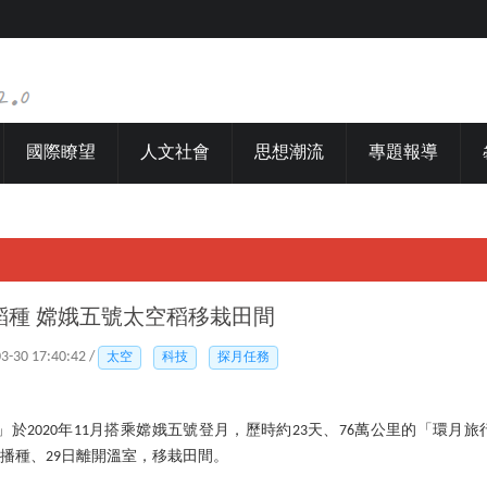
國際瞭望
人文社會
思想潮流
專題報導
稻種 嫦娥五號太空稻移栽田間
03-30 17:40:42 /
太空
科技
探月任務
」於2020年11月搭乘嫦娥五號登月，歷時約23天、76萬公里的「環月
完成播種、29日離開溫室，移栽田間。