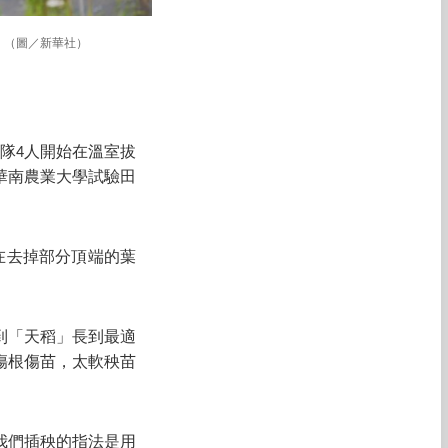
。（圖／新華社）
隊4人開始在溫室拔
華南農業大學試驗田
在去掉部分頂端的葉
到「天稻」長到最適
傷根傷苗，太軟秧苗
我們插秧的指法是用