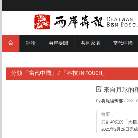
評論
兩岸要聞
共同家園
當代中國
分類
「當代中國」
/
「科技 IN TOUCH」
來自月球的
By
犇報編輯部
/ 2021-
摘要：
共計40克的「天稻
2021年2月26日