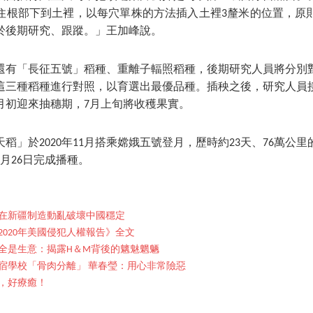
住根部下到土裡，以每穴單株的方法插入土裡3釐米的位置，原
於後期研究、跟蹤。」王加峰說。
還有「長征五號」稻種、重離子輻照稻種，後期研究人員將分別
這三種稻種進行對照，以育選出最優品種。插秧之後，研究人員
月初迎來抽穗期，7月上旬將收穫果實。
天稻」於2020年11月搭乘嫦娥五號登月，歷時約23天、76萬公
2月26日完成播種。
在新疆制造動亂破壞中國穩定
020年美國侵犯人權報告》全文
全是生意：揭露H＆M背後的魑魅魍魉
宿學校「骨肉分離」 華春瑩：用心非常險惡
，好療癒！