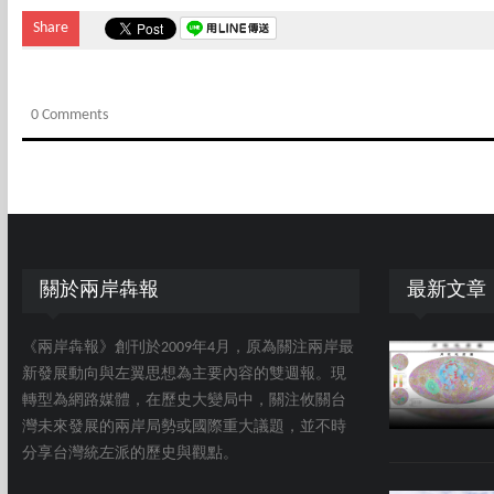
Share
0 Comments
關於兩岸犇報
最新文章
《兩岸犇報》創刊於2009年4月，原為關注兩岸最
新發展動向與左翼思想為主要內容的雙週報。現
轉型為網路媒體，在歷史大變局中，關注攸關台
灣未來發展的兩岸局勢或國際重大議題，並不時
分享台灣統左派的歷史與觀點。