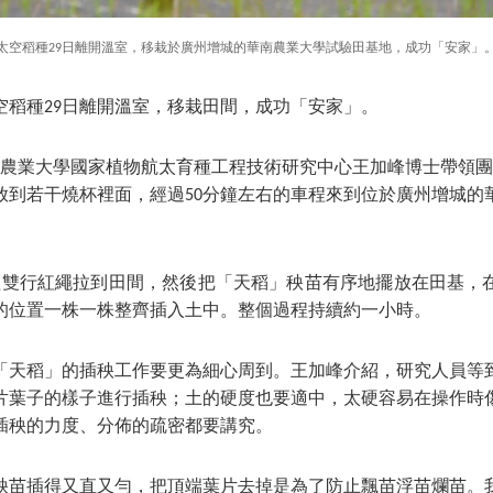
太空稻種29日離開溫室，移栽於廣州增城的華南農業大學試驗田基地，成功「安家」
空稻種29日離開溫室，移栽田間，成功「安家」。
南農業大學國家植物航太育種工程技術研究中心王加峰博士帶領團
放到若干燒杯裡面，經過50分鐘左右的車程來到位於廣州增城的
組雙行紅繩拉到田間，然後把「天稻」秧苗有序地擺放在田基，
的位置一株一株整齊插入土中。整個過程持續約一小時。
「天稻」的插秧工作要更為細心周到。王加峰介紹，研究人員等
片葉子的樣子進行插秧；土的硬度也要適中，太硬容易在操作時
插秧的力度、分佈的疏密都要講究。
秧苗插得又直又勻，把頂端葉片去掉是為了防止飄苗浮苗爛苗。