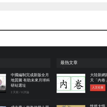
最熱文章
中國編制完成新版全月
大陸新網
地質圖 有助未來月球科
天「內卷
研站選址
人文社會
2 天前 / 0 評論
恍然大悟