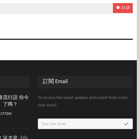
2118
訂閱 Email
路流行語 你今
To receive the latest updates and Latest Posts enter
」了嗎？
your email.
177204
！這才是《山