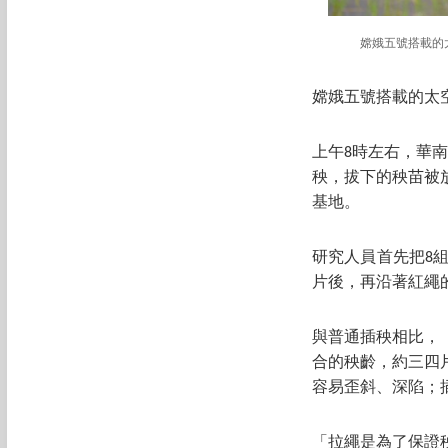
嫦娥五號搭載的
嫦娥五號搭載的太
上午8時左右，華
秧，拔下的秧苗被
基地。
研究人員首先把8
片後，再沿著紅繩
與普通插秧相比，
合的秧齡，約三四
容易歪斜、深陷；
「拉繩是為了保證