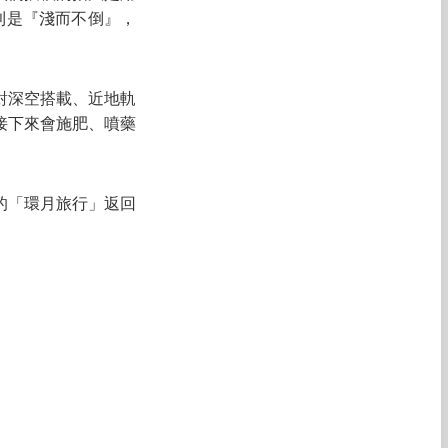
則是『淺而不倒』，
對深空搭載、近地軌
接下來會施肥、噴藥
里的「環月旅行」返回