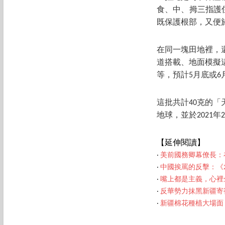
食、中、拇三指護
既保護根部，又便
在同一塊田地裡，
道搭載、地面模擬
等，預計5月底或6
這批共計40克的「
地球，並於2021年
【延伸閱讀】
‧
美前國務卿幕僚長：
‧
中國挨罵的反擊：《2
‧
嘴上都是主義，心裡
‧
反華勢力抹黑新疆寄
‧
新疆棉花種植大場面