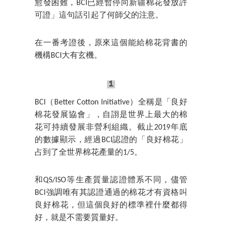
愈發困難，BCI已經暫停向新疆棉花發放許
可證」這句話引起了何師父的注意。
在一番考證後，原來這個能給棉花背書的
機構BCI大有玄機。
１
BCI（Better Cotton Initiative）全稱是「良好
棉花發展協會」，自詡是世界上最大的棉
花可持續發展非營利組織。截止2019年底
的數據顯示，經過BCI認證的「良好棉花」
占到了全世界棉花產量的1/5。
和QS/ISO等生產質量認證體系不同，儘管
BCI強調唯有其認證通過的棉花才有資格叫
良好棉花，但這個良好的標準裡什麼都得
好，就是不需要質量好。