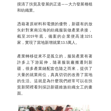
摸清了扶貧及發展的正道——大力發展種植
和紡織業。
憑藉著原材料和電價的優勢，新疆有的放
矢針對東南沿海的紡織服裝做產業承接，
截至2019年底，備案的企業便高達3251
家，實現了當地新增就業13.5萬人。
產業轉移從來不是孤立的，服裝產業有著
許多上下游延伸，隨著服裝廠搬遷到新
疆，很多產業鏈配套也隨之而來，提供了
大量的就業崗位，真真切切的改善了當地
的生活。這就是為什麼我們經常可以在扶
貧新聞裡看到採訪新疆維族紡織女工的畫
面。