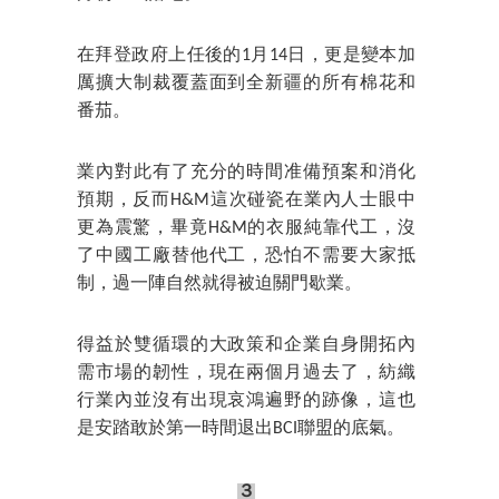
在拜登政府上任後的1月14日，更是變本加
厲擴大制裁覆蓋面到全新疆的所有棉花和
番茄。
業內對此有了充分的時間准備預案和消化
預期，反而H&M這次碰瓷在業內人士眼中
更為震驚，畢竟H&M的衣服純靠代工，沒
了中國工廠替他代工，恐怕不需要大家抵
制，過一陣自然就得被迫關門歇業。
得益於雙循環的大政策和企業自身開拓內
需市場的韌性，現在兩個月過去了，紡織
行業內並沒有出現哀鴻遍野的跡像，這也
是安踏敢於第一時間退出BCI聯盟的底氣。
３