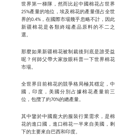
世界第一梯隊，然而比起中國棉花占世界
25%產量的地位，埃及棉花的產量僅占全世
界的0.4%，在國際市場幾乎忽略不計，因此
新疆棉花是各類終端產品原料的不二之
選。
那麼如果新疆棉花被制裁後到底是誰受益
呢？何師父帶大家放眼科普一下世界棉花
市場。
全世界目前棉花的競爭格局極其穩定，中
國，印度，美國分別占據棉花產量前三
位，包攬了約70%的總產量。
其中鑒於中國龐大的服裝行業需求，是棉
花的進口國，進口棉花一半來自美國，剩
下的主要來自巴西和印度。