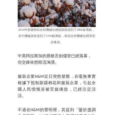
2014年新疆棉區全程機械化種植面積達到了3800多萬畝，
其中機械採收達到了2700餘萬畝，棉花全程機械化體系初
步建成。
中美阿拉斯加的唇槍舌劍儘管已經落幕，
但交鋒依然暗流洶湧。
服裝企業H&M近日突然發難，在毫無事實
根據下抵制新疆棉花和服裝企業，引起全
國人民憤慨並被官媒痛批，已經注定涼
涼。
不過在H&M的聲明裡，其提到「鑒於盡調