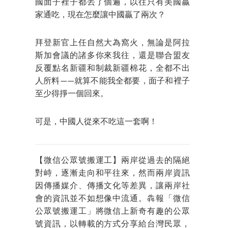
國面子裡子都丟了個遍，以往只有美國贏
家通吃，現在怎麼讓中國贏了兩次？
拜登新官上任自然大為窩火，無論是阿拉
斯加會議的諸多你來我往，還是聯合盟友
反覆點名新疆和制裁新疆棉花，全都不出
人所料——就算不能我全都要，面子和裡子
至少得掙一個回來。
可是，中國人從來不吃這一套啊！
【微信公眾號搬運工】兩岸從過去的隔絕
對峙，逐漸走向和平往來，然而兩岸資訊
因傳播媒介、傳播文化等差異，讓兩岸社
會的資訊並不如想像中流通。犇報「微信
公眾號搬運工」將微信上新奇有趣的公眾
號資訊，以轉載的方式分享給台灣民眾，