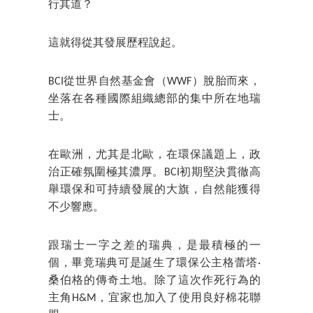
行其道？
這就得從其發展歷程說起。
BCI從世界自然基金會（WWF）脫胎而來，
坐落在各種國際組織總部的集中所在地瑞
士。
在歐洲，尤其是北歐，在環保議題上，政
治正確氛圍極其濃厚。BCI初期堅決貫徹高
舉環保和可持續發展的大旗，自然能獲得
不少響應。
跟瑞士一字之差的瑞典，是最積極的一
個，畢竟瑞典可是誕生了環保公主格蕾塔·
桑伯格的傳奇土地。除了這次作死行為的
主角H&M，宜家也加入了使用良好棉花聯