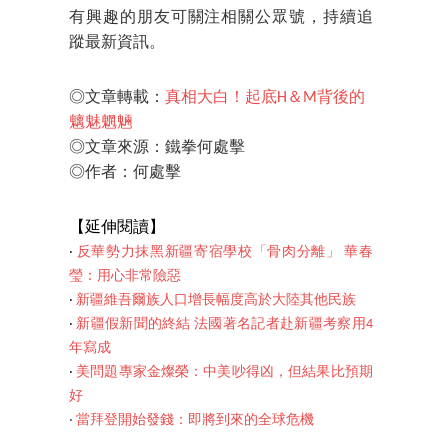
有興趣的朋友可關注相關公眾號，持續追
蹤最新資訊。
◎文章轉載：
真相大白！起底H＆M背後的
魑魅魍魎
◎文章來源：鐵拳何處擊
◎作者：何處擊
【延伸閱讀】
‧
反華勢力抹黑新疆寄宿學校「骨肉分離」 華春
瑩：用心非常險惡
‧
新疆維吾爾族人口增長幅度高於大陸其他民族
‧
新疆假新聞的終結 法國著名記者赴新疆考察用4
年寫成
‧
美問題專家金燦榮：中美吵得凶，但結果比預期
好
‧
當拜登開始發錢：即將到來的全球危機