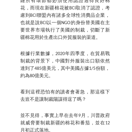
鏈所有環節都必須使用認證過得良好棉
花，而現在新疆棉花被BCI取消了認證，考
慮到BCI聯盟內有諸多全球性消費品企業，
也就是說BCI以一個NGO的身份替美國在主
要世界市場執行了美國的制裁，切斷了新
疆棉花用於生產出口外貿服裝的渠道。
根據行業數據，2020年四季度，在貿易戰
制裁的背景下，中國對外服裝出口額依然
達到了485億美元，其中美國占據1/5份額，
約為80億美元。
看到這裡恐怕有的讀者會著急，那這樣下
去豈不是讓制裁陽謀得逞了嗎？
並不見得，事實上早在去年9月，川普政府
就威脅要制裁新疆的棉花和番茄，並在12
月初正式落地。