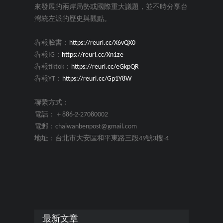
來發展的兩岸局勢或國際重大議題，並不時分享台
灣統左派的歷史與觀點。
犇報臉書：
https://reurl.cc/X6vQX0
犇報IG：
https://reurl.cc/Xn1ze
犇報tiktok：
https://reurl.cc/eGkpQR
犇報YT：
https://reurl.cc/Gp1Y8W
聯繫方式：
電話：＋886-2-27080002
電郵：chaiwanbenpost@gmail.com
地址：台北市大安區和平東路三段49號3樓-4
最新文章