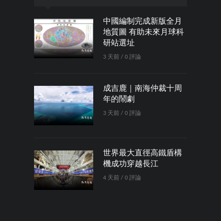
中國編制完成新版全月
地質圖 有助未來月球科
研站選址
3 天前 / 0 評論
成吉鹿｜南海仲裁十周
年的鬧劇
3 天前 / 0 評論
世界最大直徑高鐵盾構
機成功穿越長江
4 天前 / 0 評論