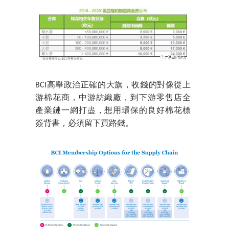
BCI高舉政治正確的大旗，收錢的對像從上
游棉花商，中游紡織廠，到下游零售店全
產業鏈一網打盡，想用環保的良好棉花標
簽背書，必須留下買路錢。