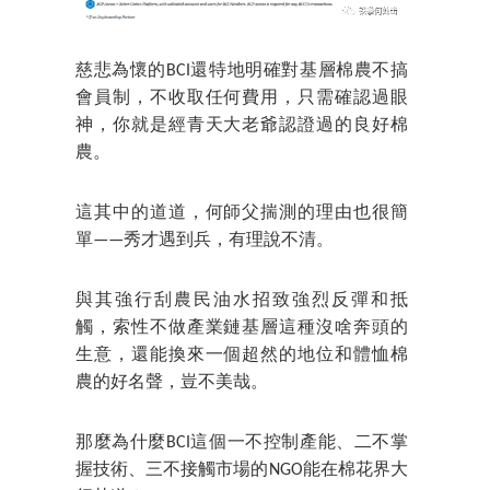
慈悲為懷的BCI還特地明確對基層棉農不搞
會員制，不收取任何費用，只需確認過眼
神，你就是經青天大老爺認證過的良好棉
農。
這其中的道道，何師父揣測的理由也很簡
單——秀才遇到兵，有理說不清。
與其強行刮農民油水招致強烈反彈和抵
觸，索性不做產業鏈基層這種沒啥奔頭的
生意，還能換來一個超然的地位和體恤棉
農的好名聲，豈不美哉。
那麼為什麼BCI這個一不控制產能、二不掌
握技術、三不接觸市場的NGO能在棉花界大