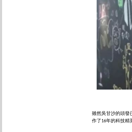
雖然吳甘沙的頭發
作了16年的科技