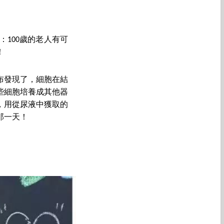
100歲的老人有可
！
宣布發現了，細胞在結
些細胞培養成其他器
，用從尿液中獲取的
那一天！