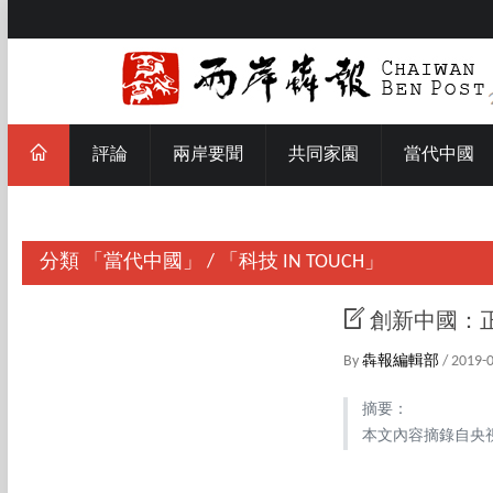
評論
兩岸要聞
共同家園
當代中國
分類
「當代中國」
/
「科技 IN TOUCH」
創新中國：
By
犇報編輯部
/ 2019-
摘要：
本文內容摘錄自央