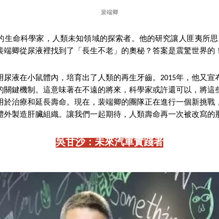
裴端卿
的生命科學家，人類未知領域的探索者。他的研究讓人匪夷所思：
裴端卿從尿液裡找到了「長生不老」的奧秘？答案是震驚世界的
隊用尿液在小鼠體內，培育出了人類的再生牙齒。2015年，他又
的關鍵機制。這意味著在不遠的將來，科學家或許還可以，將這
用於治療和延長壽命。現在，裴端卿的團隊正在進行一個新挑戰
體外製造肝臟組織。讓我們一起期待，人類壽命再一次被改寫的
吳甘沙：未來汽車實踐者