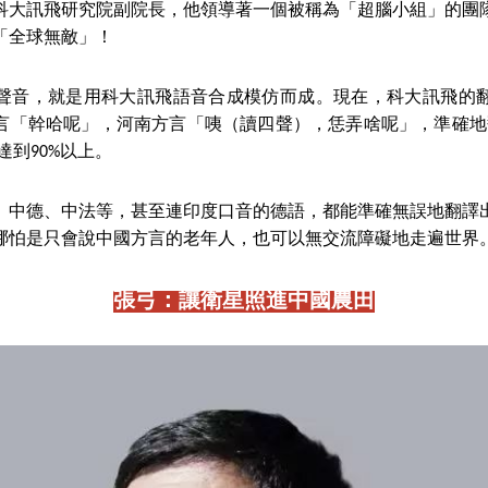
是科大訊飛研究院副院長，他領導著一個被稱為「超腦小組」的團
「全球無敵」！
聲音，就是用科大訊飛語音合成模仿而成。現在，科大訊飛的
「幹哈呢」，河南方言「咦（讀四聲），恁弄啥呢」，準確地翻譯成Wh
率達到90%以上。
、中德、中法等，甚至連印度口音的德語，都能準確無誤地翻譯
哪怕是只會說中國方言的老年人，也可以無交流障礙地走遍世界
張弓：讓衛星照進中國農田