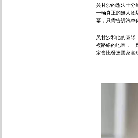
吳甘沙的想法十分
一輛真正的無人駕
幕，只需告訴汽車
吳甘沙和他的團隊
複路線的地區，一
定會比發達國家實