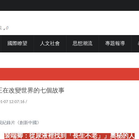
國際瞭望
人文社會
思想潮流
專題報導
正在改變世界的七個故事
01-07 12:07:16 /
視紀錄片《創新中國》
裴端卿：從尿液裡找到「長生不老」」奧秘的人