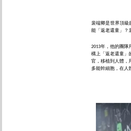
裴端卿是世界頂級
能「返老還童」？
2013年，他的團
構上「返老還童」
官，移植到人體，
多能幹細胞，在人