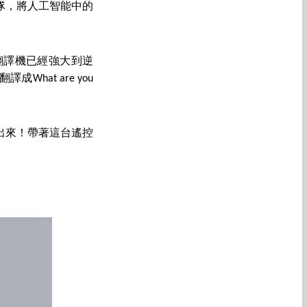
隊，將人工智能中的
翻譯機已經強大到逆
at are you
出來！帶著這台遙控
。