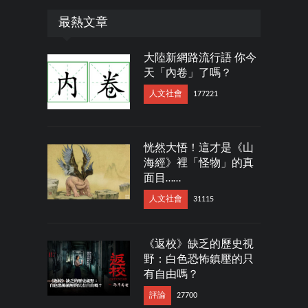
最熱文章
大陸新網路流行語 你今
天「內卷」了嗎？
人文社會
177221
恍然大悟！這才是《山
海經》裡「怪物」的真
面目……
人文社會
31115
《返校》缺乏的歷史視
野：白色恐怖鎮壓的只
有自由嗎？
評論
27700