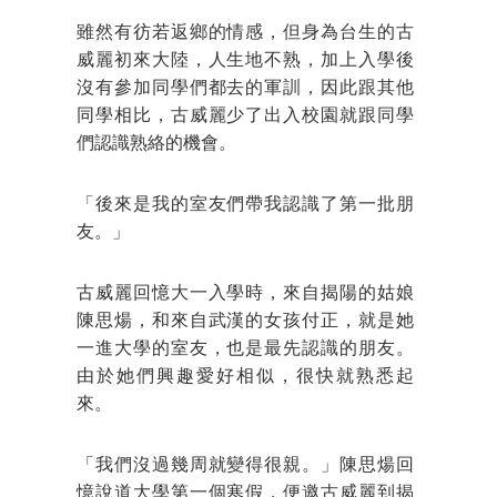
雖然有彷若返鄉的情感，但身為台生的古
威麗初來大陸，人生地不熟，加上入學後
沒有參加同學們都去的軍訓，因此跟其他
同學相比，古威麗少了出入校園就跟同學
們認識熟絡的機會。
「後來是我的室友們帶我認識了第一批朋
友。」
古威麗回憶大一入學時，來自揭陽的姑娘
陳思煬，和來自武漢的女孩付正，就是她
一進大學的室友，也是最先認識的朋友。
由於她們興趣愛好相似，很快就熟悉起
來。
「我們沒過幾周就變得很親。」陳思煬回
憶說道大學第一個寒假，便邀古威麗到揭