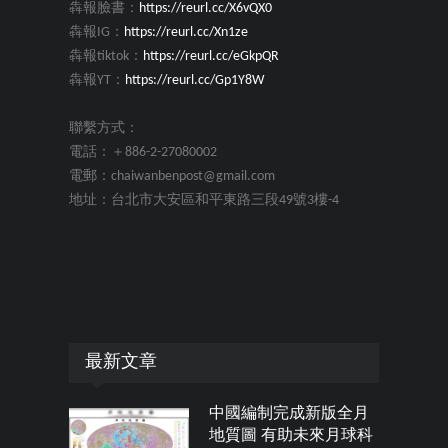
犇報臉書：
https://reurl.cc/X6vQX0
犇報IG：
https://reurl.cc/Xn1ze
犇報tiktok：
https://reurl.cc/eGkpQR
犇報YT：
https://reurl.cc/Gp1Y8W
聯繫方式：
電話：＋886-2-27080002
電郵：chaiwanbenpost@gmail.com
地址：台北市大安區和平東路三段49號3樓-4
最新文章
中國編制完成新版全月
地質圖 有助未來月球科