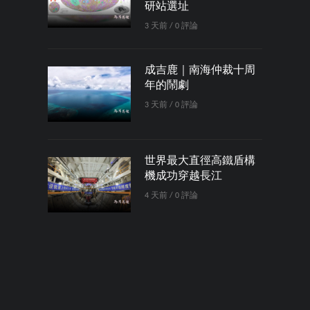
研站選址
3 天前 / 0 評論
成吉鹿｜南海仲裁十周
年的鬧劇
3 天前 / 0 評論
世界最大直徑高鐵盾構
機成功穿越長江
4 天前 / 0 評論