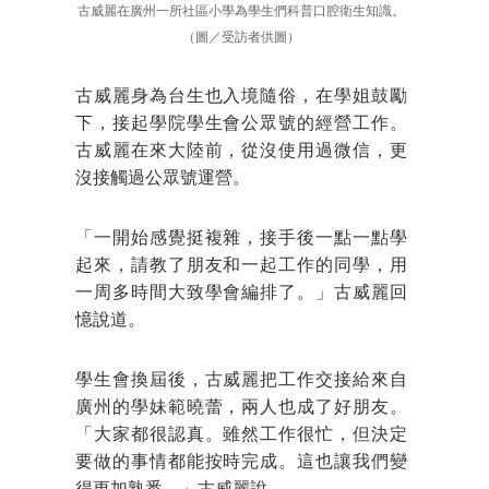
古威麗在廣州一所社區小學為學生們科普口腔衛生知識。
（圖／受訪者供圖）
古威麗身為台生也入境隨俗，在學姐鼓勵
下，接起學院學生會公眾號的經營工作。
古威麗在來大陸前，從沒使用過微信，更
沒接觸過公眾號運營。
「一開始感覺挺複雜，接手後一點一點學
起來，請教了朋友和一起工作的同學，用
一周多時間大致學會編排了。」古威麗回
憶說道。
學生會換屆後，古威麗把工作交接給來自
廣州的學妹範曉蕾，兩人也成了好朋友。
「大家都很認真。雖然工作很忙，但決定
要做的事情都能按時完成。這也讓我們變