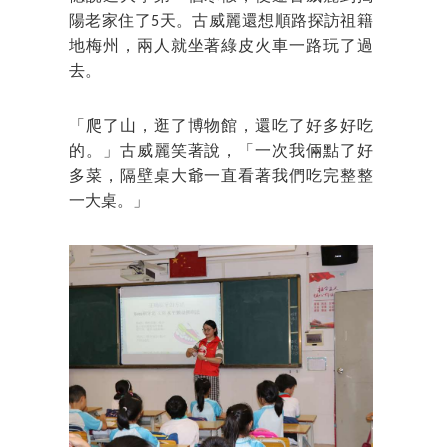
陽老家住了5天。古威麗還想順路探訪祖籍
地梅州，兩人就坐著綠皮火車一路玩了過
去。
「爬了山，逛了博物館，還吃了好多好吃
的。」古威麗笑著說，「一次我倆點了好
多菜，隔壁桌大爺一直看著我們吃完整整
一大桌。」