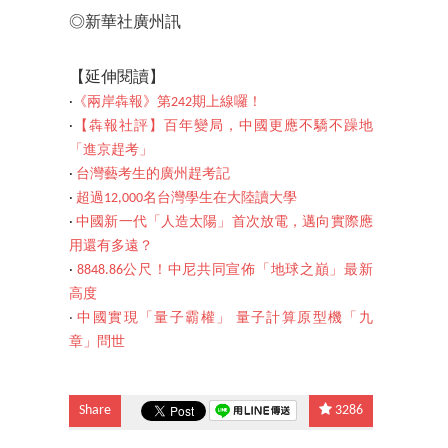
◎新華社廣州訊
【延伸閱讀】
‧
《兩岸犇報》第242期上線囉！
‧
【犇報社評】百年變局，中國更應不驕不躁地
「進京趕考」
‧
台灣藝考生的廣州趕考記
‧
超過12,000名台灣學生在大陸讀大學
‧
中國新一代「人造太陽」首次放電，邁向實際應
用還有多遠？
‧
8848.86公尺！中尼共同宣佈「地球之巔」最新
高度
‧
中國實現「量子霸權」 量子計算原型機「九
章」問世
Share
3286