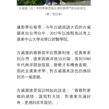
古威麗（右）和同學陳思煬在潮州廣濟門前合影留念。
（圖／受訪者）
據新華社報導，今年22歲就讀大四的古威
麗來自台灣台中，2017年以推甄免試考上
廣東中山大學光華口腔醫學院。
古威麗的爺爺當年抗戰勝利後，從廣東來
到台灣，後來因兩岸政治分隔，直到1980
年代兩岸開放探親，爺爺才有機會返鄉。
因此去廣東求學，對古威麗來說也彷彿回
到另一個原鄉。
古威麗接受採訪時如此說道：「爺爺對家
鄉的感情，讓我對大陸、對廣東充滿好
奇，更感到非常親切。」