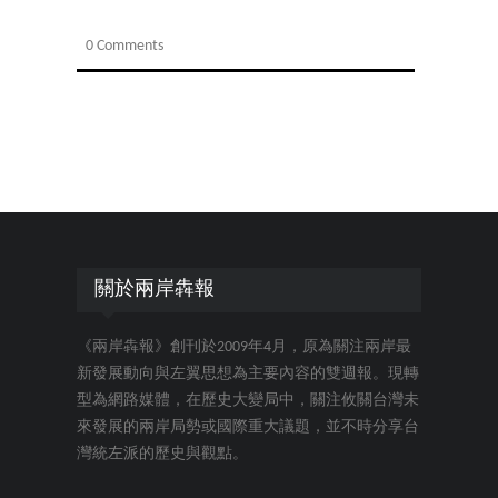
0 Comments
關於兩岸犇報
《兩岸犇報》創刊於2009年4月，原為關注兩岸最
新發展動向與左翼思想為主要內容的雙週報。現轉
型為網路媒體，在歷史大變局中，關注攸關台灣未
來發展的兩岸局勢或國際重大議題，並不時分享台
灣統左派的歷史與觀點。