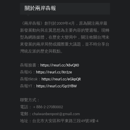
關於兩岸犇報
《兩岸犇報》創刊於2009年4月，原為關注兩岸最
新發展動向與左翼思想為主要內容的雙週報。現轉
型為網路媒體，在歷史大變局中，關注攸關台灣未
來發展的兩岸局勢或國際重大議題，並不時分享台
灣統左派的歷史與觀點。
犇報臉書：
https://reurl.cc/X6vQX0
犇報IG：
https://reurl.cc/Xn1ze
犇報tiktok：
https://reurl.cc/eGkpQR
犇報YT：
https://reurl.cc/Gp1Y8W
聯繫方式：
電話：＋886-2-27080002
電郵：chaiwanbenpost@gmail.com
地址：台北市大安區和平東路三段49號3樓-4