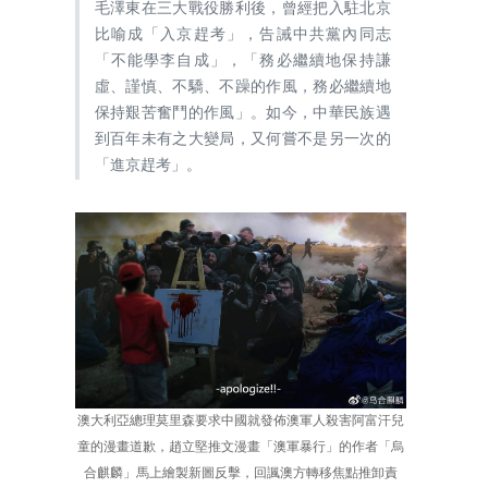
毛澤東在三大戰役勝利後，曾經把入駐北京
比喻成「入京趕考」，告誡中共黨內同志
「不能學李自成」，「務必繼續地保持謙
虛、謹慎、不驕、不躁的作風，務必繼續地
保持艱苦奮鬥的作風」。如今，中華民族遇
到百年未有之大變局，又何嘗不是另一次的
「進京趕考」。
澳大利亞總理莫里森要求中國就發佈澳軍人殺害阿富汗兒
童的漫畫道歉，趙立堅推文漫畫「澳軍暴行」的作者「烏
合麒麟」馬上繪製新圖反擊，回諷澳方轉移焦點推卸責