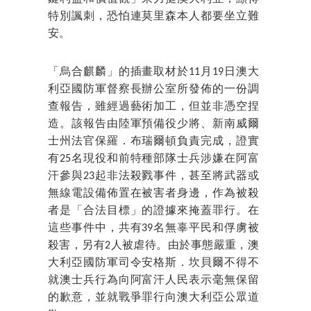
特別諷刺，恐怕連莫里森本人都要坐立難
安。
「烏合麒麟」的插畫取材於11月19日澳大
利亞國防軍督察長辦公室所發佈的一份調
查報告，雖經過藝術加工，但並非憑空捏
造。該報告由陸軍預備役少將、新南威爾
士州法官保羅．布瑞爾頓負責完成，證實
有25名現役和前特種部隊士兵涉嫌在阿富
汗參與23起非法殺戮事件，甚至將武器或
無線電設備佈置在被害者身邊，作為被殺
者是「合法目標」的證據來掩蓋罪行。在
這些事件中，共有39名無辜平民和俘虜被
殺害，另有2人被虐待。由於事態嚴重，澳
大利亞國防軍司令安格斯．坎貝爾不得不
就澳士兵行為向阿富汗人民表示毫無保留
的歉意，並就戰爭罪行向澳大利亞公眾道