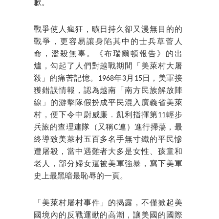
歉。
戰爭使人瘋狂，曠日持久卻又漫無目的的
戰爭，更容易讓身陷其中的士兵草菅人
命，濫殺無辜。《布瑞爾頓報告》的出
爐，勾起了人們對越戰期間「美萊村大屠
殺」的痛苦記憶。1968年3月15日，美軍接
獲錯誤情報，認為越南「南方民族解放陣
線」的游擊隊假扮成平民混入廣義省美萊
村，便下令中尉威廉．凱利指揮第11輕步
兵旅的查理連隊（又稱C連）進行掃蕩，最
終導致美萊村五百多名手無寸鐵的平民慘
遭屠殺，當中遇難者大多是女性、孩童和
老人，部分婦女還被美軍強暴，寫下美軍
史上最黑暗最恥辱的一頁。
「美萊村屠村事件」的揭露，不僅掀起美
國境內的反戰運動的高潮，讓美國的國際