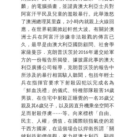
麟」的電腦插畫，並譴責澳大利亞士兵對
阿富汗平民及兒童的濫殺暴行。此舉激怒
了澳洲總理莫里森，2小時內就親上火線回
應，在世界範圍掀起軒然大波。有關於澳
洲士兵在阿富汗涉嫌非法殺戮的傳言已
久，最早是由澳大利亞國防顧問、社會學
家薩曼莎．克朗普沃茨於2016年遞交給軍
方的一份報告所揭發。據披露此事的澳大
利亞廣播公司報導，克朗普沃茨的報告中
所涉及的暴行相當駭人聽聞，包括年輕士
兵在指揮官要求下射殺囚犯以完成名為
「鮮血洗禮」的儀式、特種部隊殺害14歲
男孩、在住宅中射殺正睡覺的一名35歲父
親及其6歲兒子，以及因直升機乘坐空間不
足而射殺俘虜⋯⋯等。向來標榜「自由、
民主、人權」價值，在國際頤指氣使的若
干西方國家，在這個場合以捍衛所謂「關
鍵利益和價值觀」來力挺澳大利亞，顯得