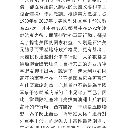
「美萊村事件」讓美國付出了慘痛的代
價，卻沒有讓窮兵黷武的美國政客和軍工
複合體從中學到教訓。根據美方數據，從
1950年到2017年，美國對外軍事干預次數
為237次，其中有188次都發生在1992年冷
戰結束之後，而這些對外軍事行動，都是
為了捍衛美國的國家利益，特別是石油美
元體系而重塑地緣政治格局。更有甚者，
美國挑起這些對外軍事行動，大多數都是
繞過聯合國安理會，自行其是的與西方軍
事盟友聯手出兵。說穿了，澳大利亞在阿
富汗的軍事存在，並不是因為它在阿富汗
有什麼戰略利益，充其量也不過是為美國
軍事干涉助威吶喊的「小兄弟」而已。因
此，當國際社會將目光投向澳洲士兵在阿
富汗的罪行時，西方國家，特別是五眼聯
盟，為了防止自己「為守護人權而進行對
外軍事干涉」的形象與正當性轟然倒塌，