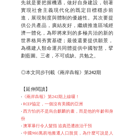
先就是要把握機遇，做好自身建設，朝著
實現社會主義現代化的既定目標穩步前
進，展現制度與體制的優越性。其次要提
供公共產品，廣結友好，繼續推進區域經
濟一體化，為即將來到的多極共治的新的
世界格局夯實基礎；最後還要提供願景，
為構建人類命運共同體提供中國智慧，擘
劃藍圖。三者，不可或缺。共勉之。
◎本文同步刊載《兩岸犇報》第
242
期
【延伸閱讀】
‧
《兩岸犇報》第242期上線囉！
‧
RCEP協定，一個沒有美國的亞洲
‧
西方怕的不是烏合麒麟的畫，而是他的年齡和身
份
‧
澳軍暴行令人髮指 追責恐遭政治干預
‧
中國960萬易地搬遷人口脫貧，為什麼可說是人