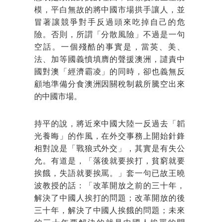
模，平白無故的將中國市場拱手讓人，並
冒著讓競爭對手反過頭來吃掉自己的危
險。否則，所謂「分散風險」不過是一句
空話。一個殘酷的事實是，當英、美、
法、加等國義憤填膺的聲援澳洲，譴責中
國對澳「經濟霸凌」的同時，卻也義無反
顧地準備分食澳洲因關稅制裁所騰空出來
的中國市場。
持平的說，將近來中國大陸一反過去「韜
光養晦」的作風，在外交事務上開始針鋒
相對說是「戰狼式外交」，其實是有失公
允。有道是，「落後就要挨打，貧窮就要
挨餓，失語就要挨罵。」套一句已故王曉
波教授的話：「改革開放之前的三十年，
解決了中國人挨打的問題；改革開放的後
三十年，解決了中國人挨餓的問題；未來