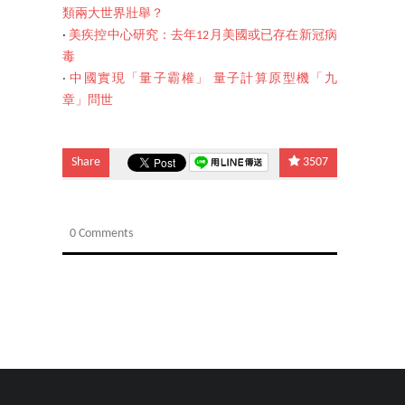
類兩大世界壯舉？
‧
美疾控中心研究：去年12月美國或已存在新冠病
毒
‧
中國實現「量子霸權」 量子計算原型機「九
章」問世
Share
3507
0 Comments