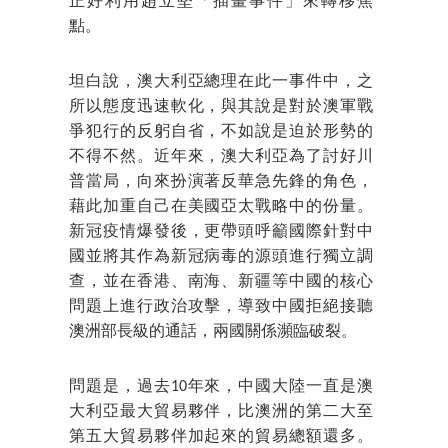
正好利用趙立堅「插畫事件」來轉移焦
點。
坦白說，澳大利亞總理在此一事件中，之
所以態度迅速軟化，與其說是對於澳軍戰
爭犯行的反躬自省，不如說是迫於形勢的
不得不然。近年來，澳大利亞為了討好川
普當局，向來扮演著反華急先鋒的角色，
藉此加重自己在美國亞太戰略中的份量。
新冠疫情爆發後，更帶頭呼籲國際針對中
國並將其作為新冠病毒的源頭進行獨立調
查，並在香港、南海、新疆等中國的核心
問題上進行政治攻擊，導致中國拒絕接聽
澳洲部長級的通話，兩國關係瀕臨破裂。
問題是，過去10年來，中國大陸一直是澳
大利亞最大貿易夥伴，比澳洲的第二大至
第五大貿易夥伴加起來的貿易總額還多。