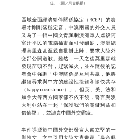
任。（圖／烏合麒麟）
區域全面經濟夥伴關係協定（RCEP）的簽
署才剛剛落槌定音，中澳兩國的外交人員
又為了一幅中國文青諷刺澳洲軍人虐殺阿
富汗平民的電腦插畫而引發齟齬，澳洲總
理莫里森甚至親自批掛上陣，要求大陸外
交部公開道歉。雖然，一天之後莫里森就
發現苗頭不對，趕緊滅火，並在隨後的記
者會中強調「中澳關係是互利共贏，他將
繼續尋求與中方的建設性接觸和愉快共存
（happy coexistence）」。但英、美、法和
加拿大等西方國家卻不依不饒，誓言與澳
大利亞站在一起「保護我們的關鍵利益和
價值觀」，並譴責中國外交霸凌。
事件導源於中國外交部發言人趙立堅的一
則推文。文中引用大陸文青畫家「烏合麒