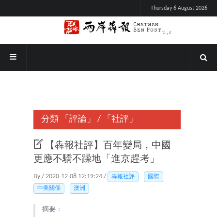
Thursday 6 August 2026
分類
「評論」
/
「社評」
【犇報社評】百年變局，中國
更應不驕不躁地「進京趕考」
By / 2020-12-08 12:19:24 /
犇報社評
國際
中美關係
澳洲
摘要：