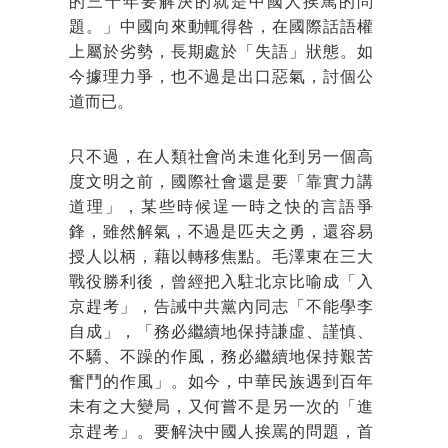
的三十年要解決的就是中國人挨罵的問
題。」中國向來動輒得咎，在國際話語權
上屬於劣勢，長期處於「失語」狀態。如
今據理力爭，也不過是出口惡氣，討個公
道而已。
只不過，在人類社會尚未進化到另一個高
度文明之前，國際社會還是要「靠實力講
道理」，某些時候逞一時之快的言語爭
鋒，雖然解氣，不過是匹夫之勇，還容易
授人以柄，藉以轉移焦點。毛澤東在三大
戰役勝利後，曾經把入駐北京比喻成「入
京趕考」，告誡中共黨內同志「不能學李
自成」，「務必繼續地保持謙虛、謹慎、
不驕、不躁的作風，務必繼續地保持艱苦
奮鬥的作風」。如今，中華民族遇到百年
未有之大變局，又何嘗不是另一次的「進
京趕考」。要解決中國人挨罵的問題，首