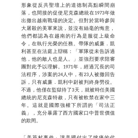
形象從反共聖壇上的道德制高點瞬間崩
落，也間接的促使尼克森總統在1973年做
出撤出越南戰場的決定。但對於當時參與
大屠殺的美軍來說，並沒有絲毫的悔意，
他們都認為在越南的行為是服從上級命
令，在執行光榮的任務。帶隊的威廉．凱
利甚至在法庭上辯稱：「軍隊從未告訴過
他，他的敵人也是人。」並強烈要求陪審
團對此予以理解。1971年，經過冗長的司
法程序，涉案的24人中，有23人被撤回告
訴，只有威廉．凱利中尉被判終身勞役。
不過，他僅在監獄待了3天，就被時任美國
總統的尼克森特赦，只有被軟禁在家中三
年。這就是國際強權下所謂的「司法正
義」，充分暴露了西方國家口中普世價值
的欺罔。