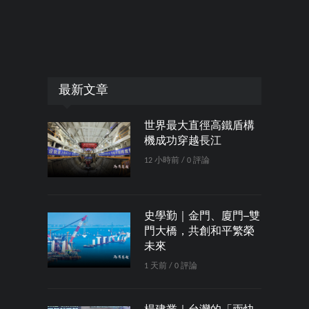
最新文章
世界最大直徑高鐵盾構
機成功穿越長江
12 小時前 / 0 評論
史學勤｜金門、廈門─雙
門大橋，共創和平繁榮
未來
1 天前 / 0 評論