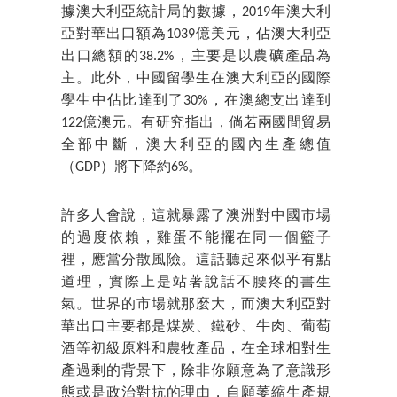
據澳大利亞統計局的數據，2019年澳大利
亞對華出口額為1039億美元，佔澳大利亞
出口總額的38.2%，主要是以農礦產品為
主。此外，中國留學生在澳大利亞的國際
學生中佔比達到了30%，在澳總支出達到
122億澳元。有研究指出，倘若兩國間貿易
全部中斷，澳大利亞的國內生產總值
（GDP）將下降約6%。
許多人會說，這就暴露了澳洲對中國市場
的過度依賴，雞蛋不能擺在同一個籃子
裡，應當分散風險。這話聽起來似乎有點
道理，實際上是站著說話不腰疼的書生
氣。世界的市場就那麼大，而澳大利亞對
華出口主要都是煤炭、鐵砂、牛肉、葡萄
酒等初級原料和農牧產品，在全球相對生
產過剩的背景下，除非你願意為了意識形
態或是政治對抗的理由，自願萎縮生產規