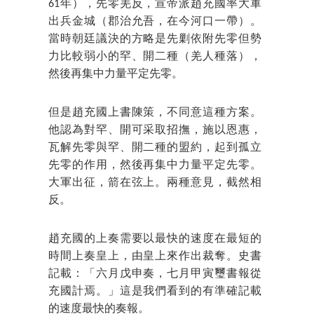
61年），先零羌反，宣帝派趙充國率大軍
出兵金城（郡治允吾，在今河口一帶）。
當時朝廷議決的方略是先剿依附先零但勢
力比較弱小的罕、開二種（羌人種落），
然後再集中力量平定先零。
但是趙充國上書陳策，不同意這種方案。
他認為對罕、開可采取招撫，施以恩惠，
瓦解先零與罕、開二種的盟約，起到孤立
先零的作用，然後再集中力量平定先零。
大軍出征，箭在弦上。兩種意見，截然相
反。
趙充國的上奏需要以最快的速度在最短的
時間上奏皇上，由皇上來作出裁奪。史書
記載：「六月戊申奏，七月甲寅璽書報從
充國計焉。」這是我們看到的有準確記載
的速度最快的奏報。