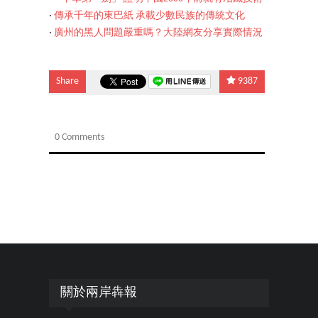
‧
傳承千年的東巴紙 承載少數民族的傳統文化
‧
廣州的黑人問題嚴重嗎？大陸網友分享實際情況
Share
9387
0 Comments
關於兩岸犇報