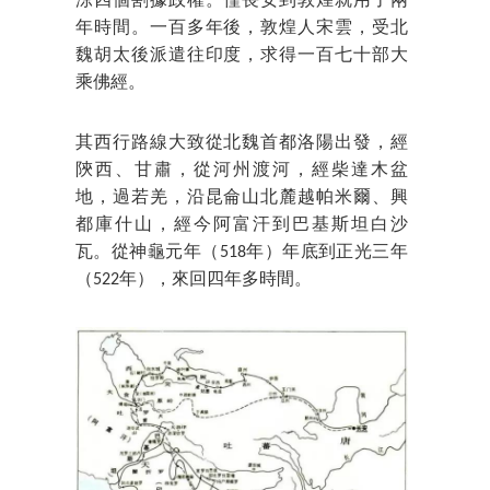
涼四個割據政權。僅長安到敦煌就用了兩
年時間。一百多年後，敦煌人宋雲，受北
魏胡太後派遣往印度，求得一百七十部大
乘佛經。
其西行路線大致從北魏首都洛陽出發，經
陝西、甘肅，從河州渡河，經柴達木盆
地，過若羌，沿昆侖山北麓越帕米爾、興
都庫什山，經今阿富汗到巴基斯坦白沙
瓦。從神龜元年（518年）年底到正光三年
（522年），來回四年多時間。