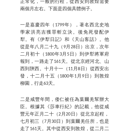
正常化，一般的行程，從西安到敦煌需要
兩個月左右。下面是四個具體例子。
一是嘉慶四年（1799年），著名西北史地
學家洪亮吉獲罪斬立決。後免死發配伊
犁。有《伊犁日記》和《天山客話》。他
從是年八月二十九（9月28日）出京，次年
二月初十（1800年3月5日）到伊犁將軍府
報到，一路走了161天。從北京經河北、山
西到陝西。十月十一（11月8日）從西安出
發，十二月十五（1800年1月9日）到敦煌
柳園，行走63天。
二是咸豐年間，倭仁被任為葉爾羌幫辦大
臣。根據其《莎車行紀》的記載，他從咸
豐元年正月二十（2月20日）從北京起程，
七月初三（7月30日）到葉爾羌任所，也是
走了161天。其中從西安到敦煌，從二月二