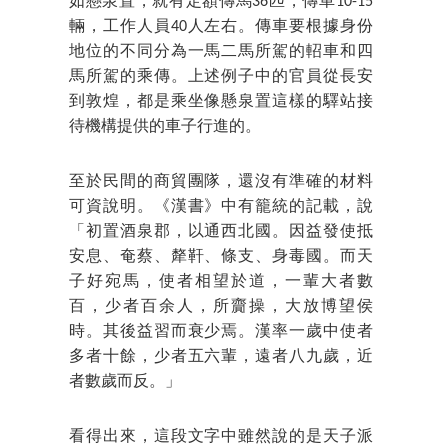
如懸泉置，就有定額傳馬36匹，傳車10-15
輛，工作人員40人左右。傳車要根據身份
地位的不同分為一馬二馬所駕的軺車和四
馬所駕的乘傳。上述例子中的官員從長安
到敦煌，都是乘坐像懸泉置這樣的驛站接
待機構提供的車子行進的。
至於民間的商貿團隊，還沒有準確的材料
可資說明。《漢書》中有籠統的記載，說
「初置酒泉郡，以通西北國。因益發使抵
安息、奄蔡、犛靬、條支、身毒國。而天
子好宛馬，使者相望於道，一輩大者數
百，少者百余人，所齎操，大放博望侯
時。其後益習而衰少焉。漢率一歲中使者
多者十餘，少者五六輩，遠者八九歲，近
者數歲而反。」
看得出來，這段文字中雖然說的是天子派