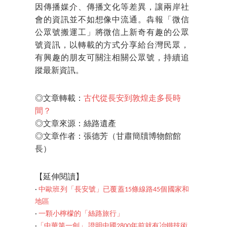
因傳播媒介、傳播文化等差異，讓兩岸社
會的資訊並不如想像中流通。犇報「微信
公眾號搬運工」將微信上新奇有趣的公眾
號資訊，以轉載的方式分享給台灣民眾，
有興趣的朋友可關注相關公眾號，持續追
蹤最新資訊。
◎文章轉載：
古代從長安到敦煌走多長時
間？
◎文章來源：絲路遺產
◎文章作者：張德芳（甘肅簡牘博物館館
長）
【延伸閱讀】
‧
中歐班列「長安號」已覆蓋15條線路45個國家和
地區
‧
一顆小檸檬的「絲路旅行」
‧
「中華第一劍」 證明中國2800年前就有冶鐵技術