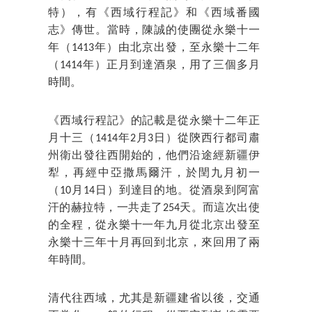
特），有《西域行程記》和《西域番國
志》傳世。當時，陳誠的使團從永樂十一
年（1413年）由北京出發，至永樂十二年
（1414年）正月到達酒泉，用了三個多月
時間。
《西域行程記》的記載是從永樂十二年正
月十三（1414年2月3日）從陝西行都司肅
州衛出發往西開始的，他們沿途經新疆伊
犁，再經中亞撒馬爾汗，於閏九月初一
（10月14日）到達目的地。從酒泉到阿富
汗的赫拉特，一共走了254天。而這次出使
的全程，從永樂十一年九月從北京出發至
永樂十三年十月再回到北京，來回用了兩
年時間。
清代往西域，尤其是新疆建省以後，交通