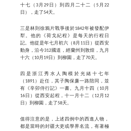
十七（3月29日）到四月二十二（5月22
日），走了54天。
三是林則徐鴉片戰爭後於1842年被發配伊
犁。他的《荷戈紀程》是每天的行程日
記。他從是年七月初六（8月11日）從西安
動身，沿今312國道，經蘭州到敦煌，九月
十六（10月19日）到柳園，走了70天。
四是浙江秀水人陶模於光緒十七年
（1891）赴任，其子陶保廉一路陪同，並
有《辛卯侍行記》一書。九月十四（10月
16日）從西安起程，十一月十二（12月12
日）到柳園，走了58天。
值得注意的是，上述四例中的西進人物，
都是當時的封疆大吏或學界名流，有著極