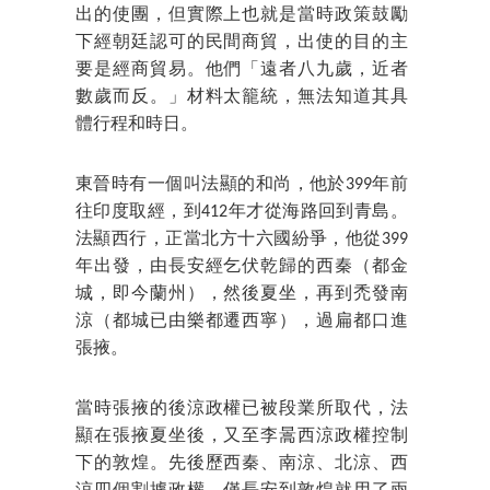
出的使團，但實際上也就是當時政策鼓勵
下經朝廷認可的民間商貿，出使的目的主
要是經商貿易。他們「遠者八九歲，近者
數歲而反。」材料太籠統，無法知道其具
體行程和時日。
東晉時有一個叫法顯的和尚，他於399年前
往印度取經，到412年才從海路回到青島。
法顯西行，正當北方十六國紛爭，他從399
年出發，由長安經乞伏乾歸的西秦（都金
城，即今蘭州），然後夏坐，再到禿發南
涼（都城已由樂都遷西寧），過扁都口進
張掖。
當時張掖的後涼政權已被段業所取代，法
顯在張掖夏坐後，又至李暠西涼政權控制
下的敦煌。先後歷西秦、南涼、北涼、西