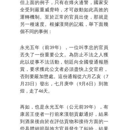
但上面的例子，只有在烽火邊警，國家安
全受到嚴重威脅時，才可啟動如此高效的
運轉機制。至於正常的官員出使，那就是
另一種速度。根據漢簡的記載，舉下面幾
個不同的事例：
永光五年（前39年），一位叫李忠的官員
丟失了一份重要公文。為防止不法之人獲
此以從事不法活動，朝廷向全國發通報懸
賞，要求獲此公文者必須盡快上交官府，
否則要嚴加懲處。這份通報從六月乙亥（7
月23日）發出，七月庚申（9月6日）到敦
煌，走了46天。
再如，也是永光五年（公元前39年），有
康居王使者一行前來漢朝貢獻通好，結果
到酒泉後由於在評估貢物和接待方面的一
些具體細節與地方官員發生了糾紛，結果