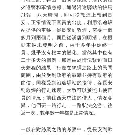
行程日記，得出一個初步認識：漢代的烽
火邊警和軍情急報，通過沿途驛站的快馬
飛報，八天時間，即可從敦煌上報到長
安；正常情況下官員的出使，利用沿途驛
站提供的車輛，從長安到敦煌，需要一個
多月到兩個月。而且從漢唐到明清，在機
動車輛未發明之前，兩千多年中始終一
貫，幾乎沒有根本的變化。當然其中也有
二十多天的個例，那是由於情況緊迫而日
夜兼程的結果；行走在絲綢之路上的民間
商團，由於受到政府的鼓勵並持有政府的
節信，同樣受到沿途驛站的接待，從長安
到敦煌的行走速度，大致可以參照出使官
員的情況；前往西天求法的僧人，情況各
異，他們要一路行走，一路弘法交游，往
返一次，數年數十年都是正常情況。
一般在對絲綢之路的考察中，從長安到歐