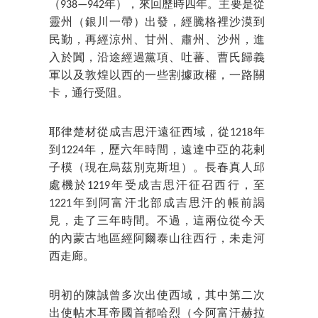
（938—942年），來回歷時四年。主要是從
靈州（銀川一帶）出發，經騰格裡沙漠到
民勤，再經涼州、甘州、肅州、沙州，進
入於闐，沿途經過黨項、吐蕃、曹氏歸義
軍以及敦煌以西的一些割據政權，一路關
卡，通行受阻。
耶律楚材從成吉思汗遠征西域，從1218年
到1224年，歷六年時間，遠達中亞的花剌
子模（現在烏茲別克斯坦）。長春真人邱
處機於1219年受成吉思汗征召西行，至
1221年到阿富汗北部成吉思汗的帳前謁
見，走了三年時間。不過，這兩位從今天
的內蒙古地區經阿爾泰山往西行，未走河
西走廊。
明初的陳誠曾多次出使西域，其中第二次
出使帖木耳帝國首都哈烈（今阿富汗赫拉