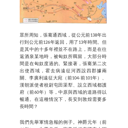
眾所周知，張騫通西域，從公元前138年出
行到公元前126年返回，用了13年時間。但
是其中的十多年裡並不在路上，而是在往
返酒泉某地時，被匈奴所羈留，大部分時
間是在匈奴度過的。緊接著，張騫第二次
出使西域，霍去病遠征河西設四郡據兩
關、李廣利遠征大宛（前104-前101年）、
漢朝派使者校尉屯田渠犁、設立西域都護
府（前60年）等，中原與西域的道路得以
暢通。在這種情況下，長安到敦煌需要多
長時間？
我們先舉軍情急報的例子。神爵元年（前