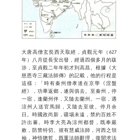
大唐高僧玄奘西天取經，貞觀元年（627
年）八月從長安出發，經過四個多月的跋
涉，至貞觀二年年初才到高昌。根據《大
慈恩寺三藏法師傳》的記載，他的行程是
這樣：「時有秦州僧孝達在京學《涅盤
經》，功畢返鄉，遂與俱去。至秦州，停
一宿，逢蘭州伴，又隨去蘭州。一宿，遇
涼州人送官馬歸，又隨去至彼。停月余
日。時國政尚新，疆埸未遠，禁約百姓不
許出蕃。時李大亮為涼州都督，既奉嚴
敕，防禁特切。彼有慧威法師，河西之領
袖，神悟聰哲，既重法師辭理，復聞求法