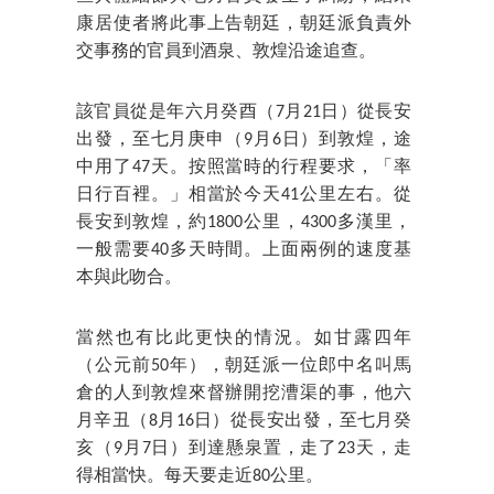
康居使者將此事上告朝廷，朝廷派負責外
交事務的官員到酒泉、敦煌沿途追查。
該官員從是年六月癸酉（7月21日）從長安
出發，至七月庚申（9月6日）到敦煌，途
中用了47天。按照當時的行程要求，「率
日行百裡。」相當於今天41公里左右。從
長安到敦煌，約1800公里，4300多漢里，
一般需要40多天時間。上面兩例的速度基
本與此吻合。
當然也有比此更快的情況。如甘露四年
（公元前50年），朝廷派一位郎中名叫馬
倉的人到敦煌來督辦開挖漕渠的事，他六
月辛丑（8月16日）從長安出發，至七月癸
亥（9月7日）到達懸泉置，走了23天，走
得相當快。每天要走近80公里。