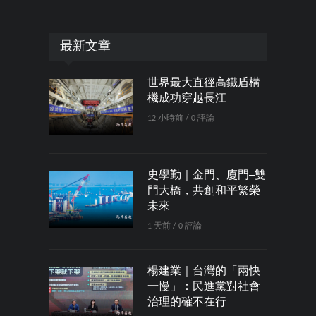
最新文章
世界最大直徑高鐵盾構
機成功穿越長江
12 小時前 / 0 評論
史學勤｜金門、廈門─雙
門大橋，共創和平繁榮
未來
1 天前 / 0 評論
楊建業｜台灣的「兩快
一慢」：民進黨對社會
治理的確不在行