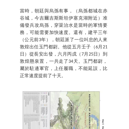
當時，朝廷與烏孫有事，（烏孫都城在赤
谷城，今吉爾吉斯斯坦伊塞克湖附近）准
備發兵攻烏孫，穿渠治水是當時的軍情要
務，可能需要加快速度。還有，建平三年
（公元前3年），朝廷派了一位叫忠的人來
敦煌出任玉門都尉。他從五月壬子（6月21
日）從長安出發，六月丙戌（7月25日）到
敦煌懸泉置，一共走了34天。玉門都尉，
屬於駐邊軍官，上任履職，不能延誤，比
正常速度提前了十天。