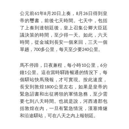
公元前61年8月20日上奏，8月26日得到皇
帝的璽書，前後七天時間。七天中，包括
了上奏到達朝廷後，皇上召集公卿大臣廷
議決策的時間，至少得一天。如此，六天
時間，從金城到長安一個來回，三天一個
單趟，700多公里，每天至少要240公里。
馬不停蹄，日夜兼程，每小時10公里，6分
鐘1公里。這在當時驛路暢通的情況下，每
個驛站快馬飛報，才可實現。按此速度，
長安到敦煌1800公里左右，如果是皇帝的
緊急詔書和出征將領的軍情急務，至少需
要七到八天時間。也就是說，河西邊郡包
括敦煌在內，一旦有緊急情況，漢塞烽燧
和沿途驛站，可在八天之內上報朝廷。