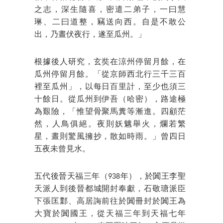
之志，深生隨喜，密遣二弟子，一曰慧
琳、二曰道整，竊送向西。自是不敢公
出，乃晝伏夜行，遂至瓜州。」
根據後人研究，玄奘在涼州停留月餘，在
瓜州停留月餘。「從京師西北行三千三百
裡至瓜州」，以每日百里計，至少也須三
十餘日。從瓜州到伊吾（哈密），路途極
為艱險，「惟望骨聚馬糞等漸進。四顧茫
然，人鳥俱絕。夜則妖魑舉火，爛若繁
星，晝則驚風擁抄，散如時雨。」曾四日
五夜未曾見水。
五代後晉天福三年（938年），於闐王李聖
天派人到後晉都城開封奉獻，石敬瑭派臣
下張匡鄴、高居誨前往於闐冊封於闐王為
大寶於闐國王，從天福三年到天福七年