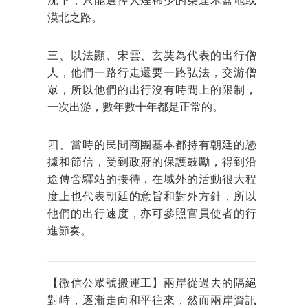
況下，只能選擇人煙稀少的柴達木盆地或
漠北之路。
三、以法顯、宋雲、玄奘為代表的出行僧
人，他們一路行走還要一路弘法，交游僧
眾，所以他們的出行沒有時間上的限制，
一次出游，數年數十年都是正常的。
四、當時的民間商團基本都持有朝廷的憑
據和節信，受到政府的保護鼓勵，得到沿
途傳舍驛站的接待，在域外的活動很大程
度上也代表朝廷的意旨和對外方針，所以
他們的出行速度，亦可參照官員使者的行
進節奏。
【微信公眾號搬運工】兩岸從過去的隔絕
對峙，逐漸走向和平往來，然而兩岸資訊