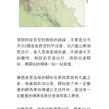
漢朝時從長安到敦煌的路線，主要是沿今
天312國道從西安到平涼後，沿六盤山東側
西北行，進入景泰直插武威，不經過今天
的蘭州。朝廷的官員出行，借助沿途驛
站，乘驛站的傳車一站一站前進。
像懸泉置這樣的驛站在敦煌郡就有九處之
多，每處相距30公里。驛站除了有一定數
量的驛馬專供傳遞公文信件外，還須有一
定數量的傳車供來往使者和客人乘坐。