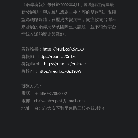
《兩岸犇報》創刊於2009年4月，原為關注兩岸最
新發展動向與左翼思想為主要內容的雙週報。現轉
型為網路媒體，在歷史大變局中，關注攸關台灣未
來發展的兩岸局勢或國際重大議題，並不時分享台
灣統左派的歷史與觀點。
犇報臉書：
https://reurl.cc/X6vQX0
犇報IG：
https://reurl.cc/Xn1ze
犇報tiktok：
https://reurl.cc/eGkpQR
犇報YT：
https://reurl.cc/Gp1Y8W
聯繫方式：
電話：＋886-2-27080002
電郵：chaiwanbenpost@gmail.com
地址：台北市大安區和平東路三段49號3樓-4