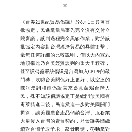
黨
《台美21世紀貿易倡議》於6月1日簽署首
批協定，民進黨當局事先完全沒有交付立
院審議，談判過程完全黑箱作業，對於該
批協定內容對台灣經濟貿易的具體衝擊，
毫無任何詳細的比較說明，僅以大內宣式
地頌揚此乃台美經貿談判的重大里程碑，
甚至謊稱簽署該倡議是台灣加入CPTPP的敲
門磚，吹噓台美關係好上更好，以空泛的
陳詞濫調和虛偽謊言來蓄意蒙騙台灣人
民，殊不知該倡議協定正是繼開放美國有
毒萊豬進口後，民進黨進一步對美國開門
揖盜，讓美國農畜產品傾銷台灣、服務業
大舉侵入台灣的賣台契約，只會讓美國繼
續對台灣予取予求、敲骨吸髓，勞動黨對