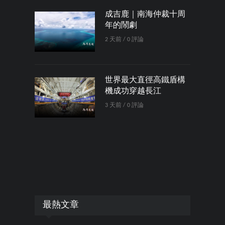
成吉鹿｜南海仲裁十周
年的鬧劇
2 天前 / 0 評論
世界最大直徑高鐵盾構
機成功穿越長江
3 天前 / 0 評論
最熱文章