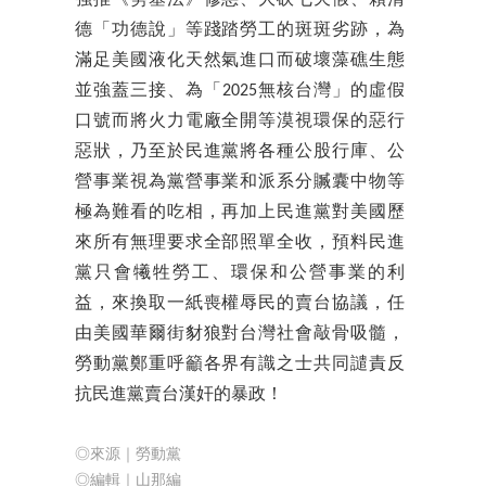
德「功德說」等踐踏勞工的斑斑劣跡，為
滿足美國液化天然氣進口而破壞藻礁生態
並強蓋三接、為「2025無核台灣」的虛假
口號而將火力電廠全開等漠視環保的惡行
惡狀，乃至於民進黨將各種公股行庫、公
營事業視為黨營事業和派系分贓囊中物等
極為難看的吃相，再加上民進黨對美國歷
來所有無理要求全部照單全收，預料民進
黨只會犧牲勞工、環保和公營事業的利
益，來換取一紙喪權辱民的賣台協議，任
由美國華爾街豺狼對台灣社會敲骨吸髓，
勞動黨鄭重呼籲各界有識之士共同譴責反
抗民進黨賣台漢奸的暴政！
◎來源｜勞動黨
◎編輯
｜山那編