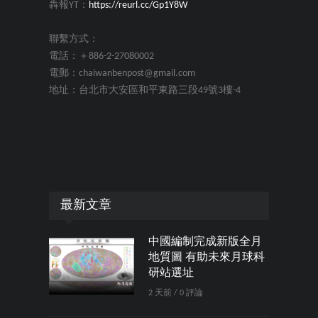
犇報YT：
https://reurl.cc/Gp1Y8W
聯繫方式：
電話：＋886-2-27080002
電郵：chaiwanbenpost@gmail.com
地址：台北市大安區和平東路三段49號3樓-4
最新文章
中國編制完成新版全月
地質圖 有助未來月球科
研站選址
2 天前 / 0 評論