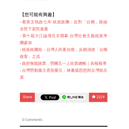
【您可
能有興趣】
‧
蔡英文執政七年 統派政團：反對「台獨」路線
全民下架民進黨
‧
第十屆大江論壇北京開幕 台灣社會主義統派率
團參加
‧
統派政團批：台灣人民要自救，反賴清德「台獨
政客」之流
‧
政府無能跳票，勞團五一上街算總帳｜犇報報導
‧
台灣勞動黨主席吳榮
元：林書揚思想與台灣統左
派
Share
2229
0 Comments