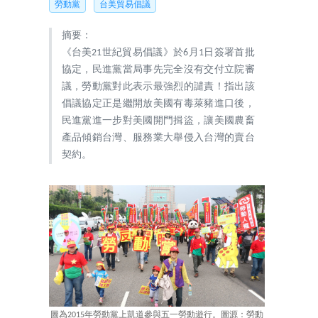
勞動黨
台美貿易倡議
摘要：
《台美21世紀貿易倡議》於6月1日簽署首批
協定，民進黨當局事先完全沒有交付立院審
議，勞動黨對此表示最強烈的譴責！指出該
倡議協定正是繼開放美國有毒萊豬進口後，
民進黨進一步對美國開門揖盜，讓美國農畜
產品傾銷台灣、服務業大舉侵入台灣的賣台
契約。
圖為2015年勞動黨上凱道參與五一勞動遊行。圖源：勞動