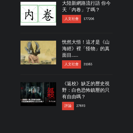
大陸新網路流行語 你今
天「內卷」了嗎？
人文社會
177206
恍然大悟！這才是《山
海經》裡「怪物」的真
面目……
人文社會
31065
《返校》缺乏的歷史視
野：白色恐怖鎮壓的只
有自由嗎？
評論
27693