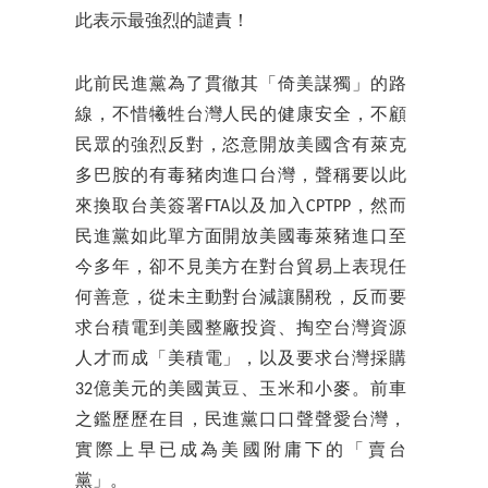
此表示最強烈的譴責！
此前民進黨為了貫徹其「倚美謀獨」的路
線，不惜犧牲台灣人民的健康安全，不顧
民眾的強烈反對，恣意開放美國含有萊克
多巴胺的有毒豬肉進口台灣，聲稱要以此
來換取台美簽署FTA以及加入CPTPP，然而
民進黨如此單方面開放美國毒萊豬進口至
今多年，卻不見美方在對台貿易上表現任
何善意，從未主動對台減讓關稅，反而要
求台積電到美國整廠投資、掏空台灣資源
人才而成「美積電」，以及要求台灣採購
32億美元的美國黃豆、玉米和小麥。前車
之鑑歷歷在目，民進黨口口聲聲愛台灣，
實際上早已成為美國附庸下的「賣台
黨」。