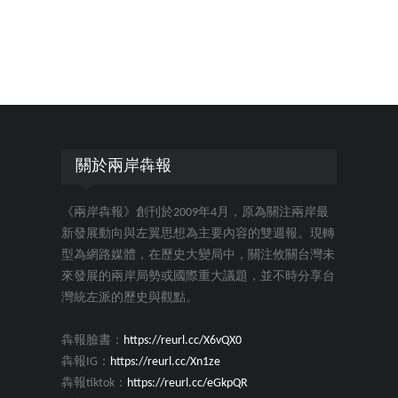
關於兩岸犇報
《兩岸犇報》創刊於2009年4月，原為關注兩岸最
新發展動向與左翼思想為主要內容的雙週報。現轉
型為網路媒體，在歷史大變局中，關注攸關台灣未
來發展的兩岸局勢或國際重大議題，並不時分享台
灣統左派的歷史與觀點。
犇報臉書：
https://reurl.cc/X6vQX0
犇報IG：
https://reurl.cc/Xn1ze
犇報tiktok：
https://reurl.cc/eGkpQR