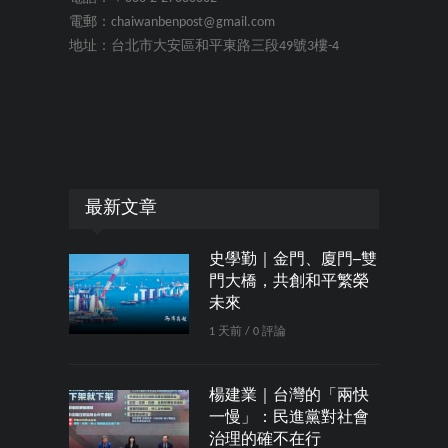
電郵：chaiwanbenpost@gmail.com
地址：台北市大安區和平東路三段49號3樓-4
最新文章
史學勤｜金門、廈門─雙
門大橋，共創和平繁榮
未來
1 天前 / 0 評論
楊建業｜台灣的「兩快
一慢」：民進黨對社會
治理的確不在行