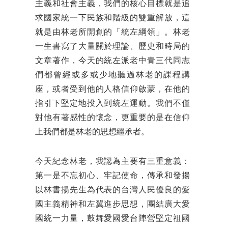
主義和社會主義，我們的核心目標就是追
求國家統一下民族和階級的雙重解放，這
就是由林老所開創的「統左綱領」。林老
一生書寫了大量關於理論、歷史和時局的
文章著作，今天的統左派老中青三代同志
們都曾經或多或少地聽過林老的課程講
座，或者受到他的人格信仰啟蒙，在他的
指引下堅定地投入到統左運動。我們不僅
對他有著感性的懷念，更重要的是在信仰
上我們都是林老的思想繼承者。
今天紀念林老，我認為主要有三重意義：
第一是不忘初心、牢記使命，傳承和發揚
以林書揚先生為代表的台灣人民優良的愛
國主義精神和左翼進步思想，團結廣大愛
國統一力量，鼓舞愛國愛台陣營堅定祖國