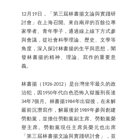
12月19日，「第三屆林書揚文論與實踐研
討會」在上海召開。來自兩岸的百餘位專
家學者、青年學子，通過線上線下方式參
與會議，從社會科學理論、歷史、文學等
角度，深入探討林書揚的生平與思想，闡
發林書揚的精神、理論、寫作的重要意
義。
林書揚（1926-2012）是台灣坐牢最久的政
治犯，因1950年代白色恐怖入獄服刑長達
34年7個月。林書揚1984年出獄後，在未解
嚴前沉潛寫作，解嚴後於1989年參與創建
勞動黨，並擔任勞動黨副主席、勞動黨榮
譽主席。勞動黨現任主席吳榮元也出席
「第三屆林書揚文論與實踐研討會」，並