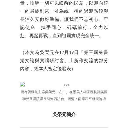
量，喚醒一切可以喚醒的民意，以迎向統
一的最終到來，並為統一後的過渡階段與
長治久安做好準備。讓我們不忘初心、牢
記使命，攜手同心、砥礪前行，全力以
赴、再起再戰，直到祖國實現完全統一。
（本文為吳榮元在12月19日「第三屆林書
揚文論與實踐研討會」上所作交流的部分
內容，經本人審定後發表）
圖為勞動黨主席吳榮元（左二）在景美人權園區抗議美國
聯邦眾議院議長裴洛西訪台。圖源：兩岸和平發展論壇
吳榮元簡介