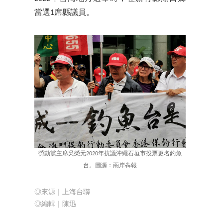
當選1席縣議員。
勞動黨主席吳榮元2020年抗議沖繩石垣市投票更名釣魚
台。圖源：兩岸犇報
◎來源｜上海台聯
◎編輯｜陳迅