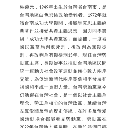
吳榮元，1949年出生於台灣省台南市，是
台灣地區白色恐怖政治受難者。1972年就
讀台南成功大學期間，接觸馬克思主義經
典著作並接受共產主義思想，因與同學籌
組「成功大學共產黨案」而被捕，一度被
國民黨當局判處死刑，後改判為無期徒
刑，再改判為有期徒刑15年。現任台灣勞
動黨主席，長期從事並推動台灣地區民間
統一運動與社會改革運動並傾心致力兩岸
交流，為促進新時代兩岸關係和平發展和
祖國和平統一貢獻力量。台灣勞動黨至今
仍活躍在台灣社會，是一個以社會主義為
理念、勞工為核心的台灣政黨，延續台灣
左翼愛國反帝的歷史傳統，在許多反帝愛
國活動場合都能看見勞動黨。勞動黨在
2022年台灣地方選舉時，在新竹縣湖口鄉