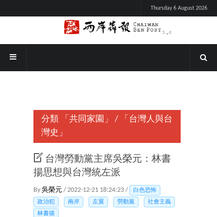
Thursday 6 August 2026
分類
「共同家園」
/
「台灣人與台
灣史」
台灣勞動黨主席吳榮元：林書
揚思想與台灣統左派
By
吳榮元
/ 2022-12-21 18:24:23 /
白色恐怖
政治犯
兩岸
左翼
勞動黨
社會主義
林書揚