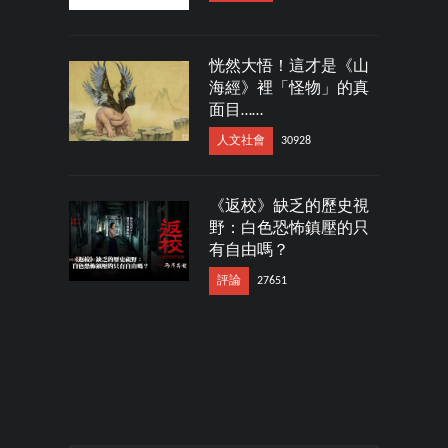
恍然大悟！這才是《山
海經》裡「怪物」的真
面目……
人文社會
30928
《返校》缺乏的歷史視
野：白色恐怖鎮壓的只
有自由嗎？
評論
27651