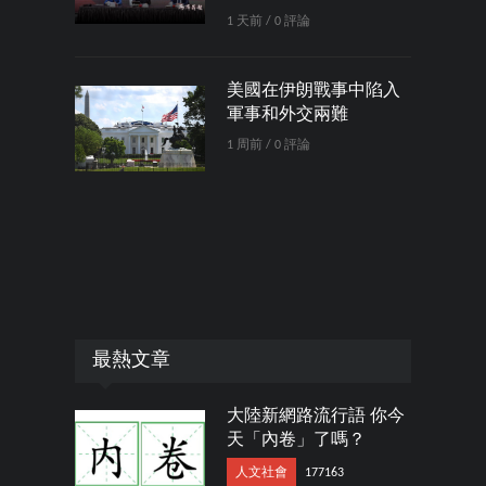
1 天前 / 0 評論
美國在伊朗戰事中陷入
軍事和外交兩難
1 周前 / 0 評論
最熱文章
大陸新網路流行語 你今
天「內卷」了嗎？
人文社會
177163