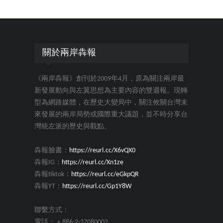
關於兩岸犇報
《兩岸犇報》創刊於2009年4月，原為關注兩岸最
新發展動向與左翼思想為主要內容的雙週報。現轉
型為網路媒體，在歷史大變局中，關注攸關台灣未
來發展的兩岸局勢或國際重大議題，並不時分享台
灣統左派的歷史與觀點。
犇報臉書：
https://reurl.cc/X6vQX0
犇報IG：
https://reurl.cc/Xn1ze
犇報tiktok：
https://reurl.cc/eGkpQR
犇報YT：
https://reurl.cc/Gp1Y8W
聯繫方式：
電話：＋886-2-27080002