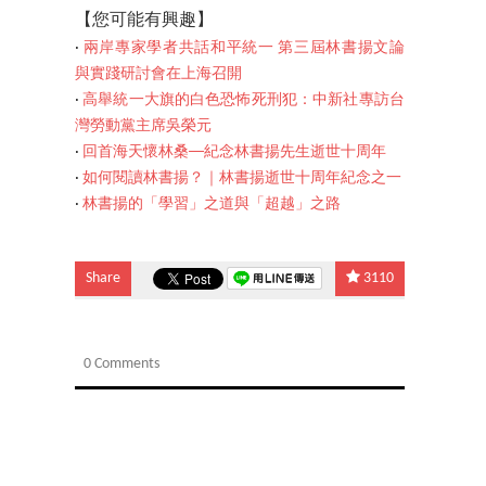
【您可能有興趣】
‧
兩岸專家學者共話和平統一 第三屆林書揚文論
與實踐研討會在上海召開
‧
高舉統一大旗的白色恐怖死刑犯：中新社專訪台
灣勞動黨主席吳榮元
‧
回首海天懷林桑──紀念林書揚先生逝世十周年
‧
如何閱讀林書揚？｜林書揚逝世十周年紀念之一
‧
林書揚的「學習」之道與「超越」之路
Share
3110
0 Comments